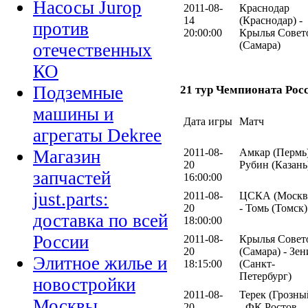
Насосы Jurop
2011-08-
Краснодар
14
(Краснодар) -
против
20:00:00
Крылья Совет
(Самара)
отечественных
КО
Подземные
21 тур Чемпионата Рос
машины и
Дата игры
Матч
агрегаты Dekree
2011-08-
Амкар (Пермь)
Магазин
20
Рубин (Казань
запчастей
16:00:00
just.parts:
2011-08-
ЦСКА (Москв
20
- Томь (Томск)
доставка по всей
18:00:00
России
2011-08-
Крылья Совет
20
(Самара) - Зен
Элитное жилье и
18:15:00
(Санкт-
Петербург)
новостройки
2011-08-
Терек (Грозны
Москвы
20
- ФК Ростов