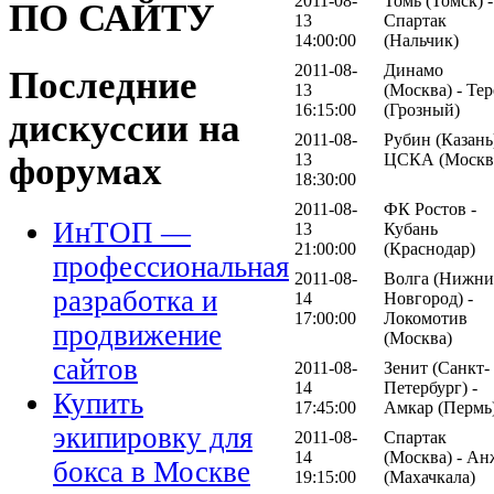
2011-08-
Томь (Томск) -
ПО САЙТУ
13
Спартак
14:00:00
(Нальчик)
2011-08-
Динамо
Последние
13
(Москва) - Тер
16:15:00
(Грозный)
дискуссии на
2011-08-
Рубин (Казань)
форумах
13
ЦСКА (Москв
18:30:00
2011-08-
ФК Ростов -
ИнТОП —
13
Кубань
21:00:00
(Краснодар)
профессиональная
2011-08-
Волга (Нижн
разработка и
14
Новгород) -
17:00:00
Локомотив
продвижение
(Москва)
сайтов
2011-08-
Зенит (Санкт-
14
Петербург) -
Купить
17:45:00
Амкар (Пермь
экипировку для
2011-08-
Спартак
14
(Москва) - А
бокса в Москве
19:15:00
(Махачкала)