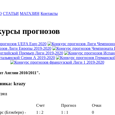
О
СТАТЬИ
МАГАЗИН
Контакты
урсы прогнозов
т Англии 2010/2011".
ника: krazy
/2011
Счет
Прогноз
Очки
с (Блэкберн) -
1 : 2
1 : 1
0