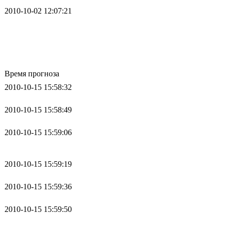
2010-10-02 12:07:21
Время прогноза
2010-10-15 15:58:32
2010-10-15 15:58:49
2010-10-15 15:59:06
2010-10-15 15:59:19
2010-10-15 15:59:36
2010-10-15 15:59:50