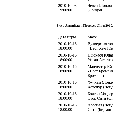
2010-10-03
Челси (Лондон
19:00:00
(Лондон)
8 тур Английской Премьер Лиги 2010
Дата игры
Матч
2010-10-16
Вулверхэмпто
18:00:00
- Вест Хэм Юн
2010-10-16
Ньюкасл Юнай
18:00:00
Уиган Атлетик
2010-10-16
Манчестер Юн
18:00:00
- Вест Бромви
Бромвич)
2010-10-16
Фулхэм (Лондо
18:00:00
Хотспур (Лон
2010-10-16
Болтон Уондер
18:00:00
Сток Сити (Ст
2010-10-16
Арсенал (Лонд
18:00:00
Сити (Бирмин