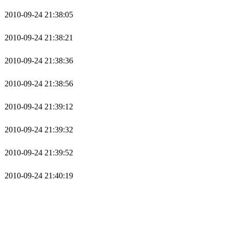
2010-09-24 21:38:05
2010-09-24 21:38:21
2010-09-24 21:38:36
2010-09-24 21:38:56
2010-09-24 21:39:12
2010-09-24 21:39:32
2010-09-24 21:39:52
2010-09-24 21:40:19