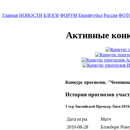
Главная
НОВОСТИ
БЛОГИ
ФОРУМ
Еврофутбол
Россия
ФОТ
Активные конк
Конкурс прогнозов. "Чемпиона
История прогнозов участ
3 тур Английской Премьер Лиги 2010
Дата игры
Матч
2010-08-28
Блэкберн Ровер