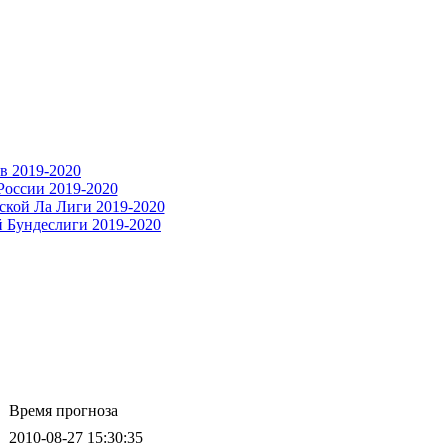
Время прогноза
2010-08-27 15:30:35