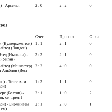
) - Арсенал
2 : 0
2 : 2
0
/2011
Счет
Прогноз
Очки
н (Вулверхэмптон)
1 : 1
2 : 1
0
айтед (Лондон)
тед (Ньюкасл) -
2 : 2
2 : 1
0
 (Уиган)
айтед (Манчестер)
2 : 2
4 : 0
0
ч Альбион (Вест
н) - Тоттенхэм
1 : 2
1 : 1
0
дон)
ерс (Болтон) -
2 : 1
1 : 0
2
ок-он-Трент)
он) - Бирмингем
2 : 1
2 : 0
1
гем)