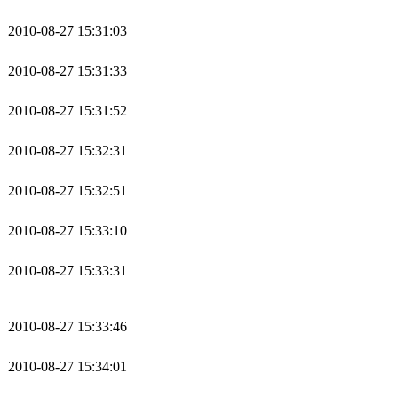
2010-08-27 15:31:03
2010-08-27 15:31:33
2010-08-27 15:31:52
2010-08-27 15:32:31
2010-08-27 15:32:51
2010-08-27 15:33:10
2010-08-27 15:33:31
2010-08-27 15:33:46
2010-08-27 15:34:01