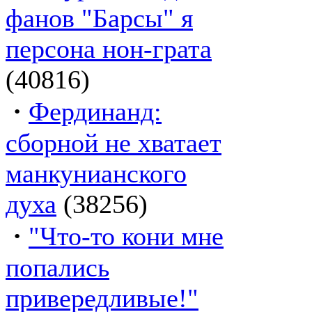
фанов "Барсы" я
персона нон-грата
(40816)
·
Фердинанд:
сборной не хватает
манкунианского
духа
(38256)
·
"Что-то кони мне
попались
привередливые!"