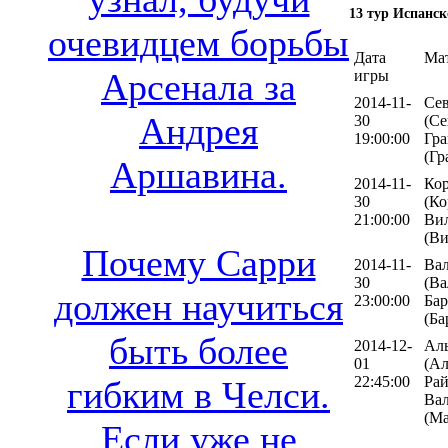
13 тур Испанск
очевидцем борьбы
Дата
Ма
Арсенала за
игры
2014-11-
Се
Андрея
30
(Се
19:00:00
Гра
(Гр
Аршавина.
2014-11-
Ко
30
(Ко
21:00:00
Вил
(Ви
Почему Сарри
2014-11-
Ва
30
(Ва
должен научиться
23:00:00
Бар
(Ба
быть более
2014-12-
Ал
01
(Ал
22:45:00
Ра
гибким в Челси.
Вал
(Ма
Если уже не