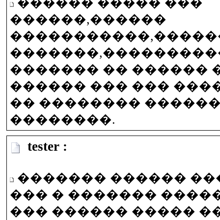
������ ����� ���
������,������
�����������,�����
�������,���������
������� �� ������ 
������ ��� ��� ���
�� �������� �����
��������.
tester :
������� ������ ���
��� � ������� ����
��� ������ ����� �