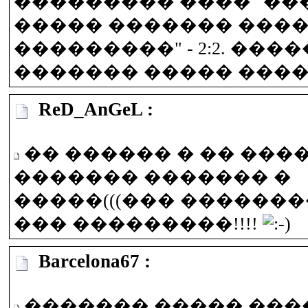
��������� ���� "��
����� ������� ���� 
���������" - 2:2. ���
������� ����� ����
ReD_AnGeL :
�� ������ � �� ���
������� ������� �
�����(((��� �������
��� ���������!!!!
Barcelona67 :
������� ����� ���