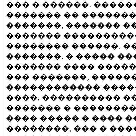
��� � ������. �����
������� �� �������
�������, ������� �
������� ���������
�������� ������. ��
�������. � ����� ��
������� ���� �����
��� �������, �����
������������ ����
����, ���������� �
������� � ��������
���� ����� � ���� �
��������, ��� � ���