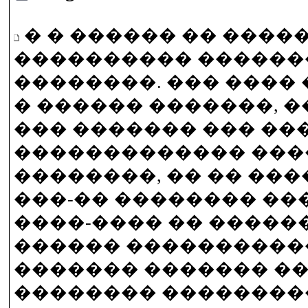
� � ������ �� ����
���������� ������
��������. ��� ����
� ������ �������, 
��� ������� ��� ��
������������� ���
��������, �� �� ��
���-�� �������� �
����-���� �� ������
������ �����������
������� ������� ��
�������� ���������