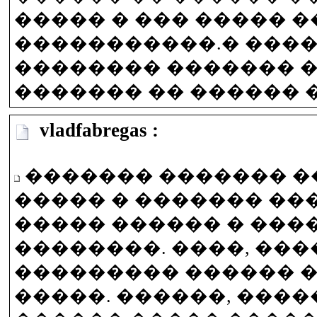
����� � ��� ����� 
�����������.� ����
�������� ������� 
������� �� ������ 
vladfabregas :
������� ������� �
����� � ������� ���
����� ������ � ���
��������. ����, ��
��������� ������ �
�����. ������, ����