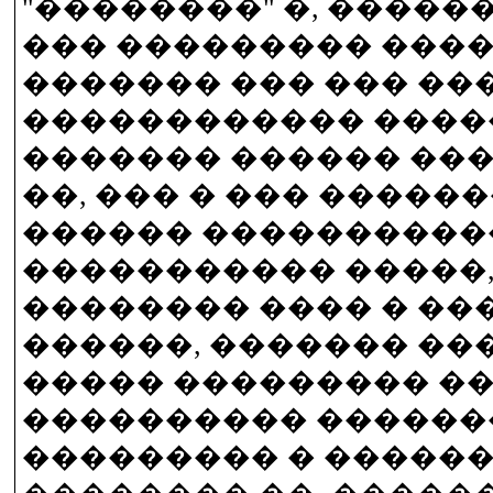
"��������" �, ������
��� ��������� ����
������� ��� ��� ��
������������ ����
������� ������ ���
��, ��� � ��� �����
������ ����������
����������� �����,
�������� ���� � ��
������, ������� ��
����� ��������� ��
���������� ������
��������� � ������,