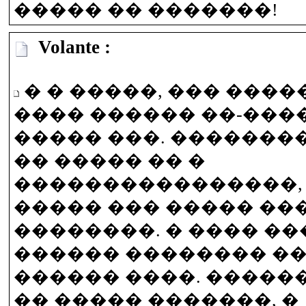
����� �� �������!
Volante :
� � �����, ��� ����
���� ������ ��-���
����� ���. ��������
�� ����� �� �
����������������,
����� ��� ����� ���
��������. � ���� �
������ �������� ���
������ ����. �����
�� ����� �������, �