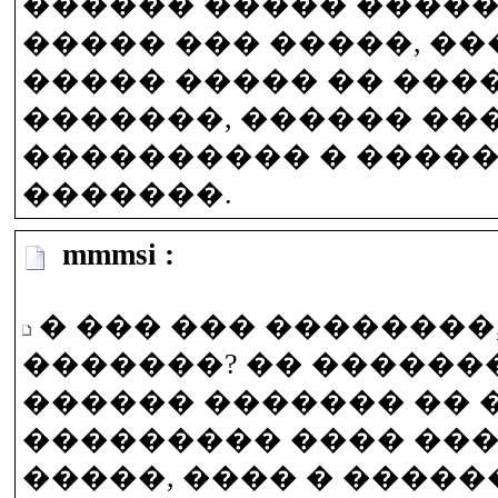
������ ����� ����
����� ��� �����, ��
����� ����� �� ����
�������, ������ ��
���������� � ����
�������.
mmmsi :
� ��� ��� ��������
�������? �� ������
������ ������� �� 
��������� ���� ���
�����, ���� � ������