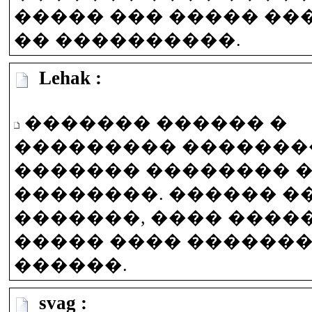
����� ��� ����� ��
�� ����������.
Lehak :
������� ������ �
��������� �������
������� �������� 
��������. ������ �
�������, ���� ����
����� ���� ������
������.
svag :