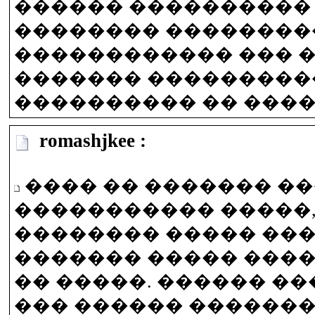
������ ����������
�������� ���������
������������ ��� �
������� ���������
���������� �� ����
romashjkee :
���� �� ������� ��
����������� �����,
�������� ����� ��
������� ����� ���
�� �����. ������ ��
��� ������ ������