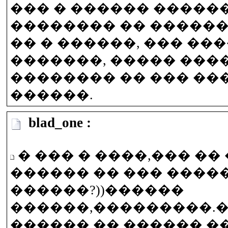
��� � ������ �����
�������� �� ������
�� � ������, ��� ��
�������, ����� ���
�������� �� ��� ��
������.
blad_one :
� ��� � ����,��� ��
������ �� ��� �����
������?))������
������,���������.
������ �� ������ �