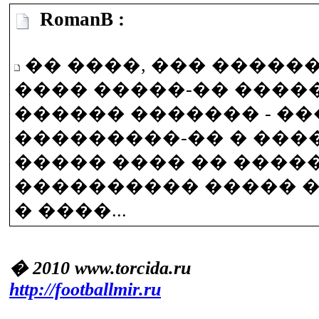
RomanB :
�� ����, ��� �����
���� �����-�� ����
������ ������� - ��
���������-�� � ���
����� ���� �� �����
���������� ����� 
� ����...
� 2010 www.torcida.ru
http://footballmir.ru