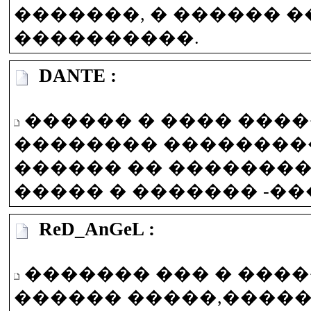
�������, � ������ �
����������.
DANTE :
������ � ���� ���
�������� ��������
������ �� �������
����� � ������� -��
ReD_AnGeL :
������� ��� � ���
������ �����,�����