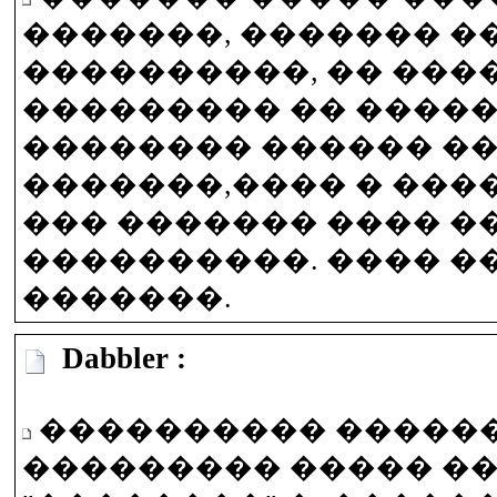
�������, ������� �
����������, �� ����
��������� �� �����
�������� ������ �
�������,���� � ���
��� ������� ���� �
����������. ���� �
�������.
Dabbler :
���������� �����
��������� ����� �