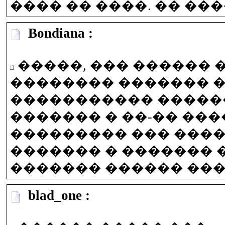
���� �� ����. �� ����
Bondiana :
�����, ��� ������ 
�������� ������� 
����������� �����
������� � ��-�� ���
��������� ��� ���
������� � �������
������� ������ ���
blad_one :