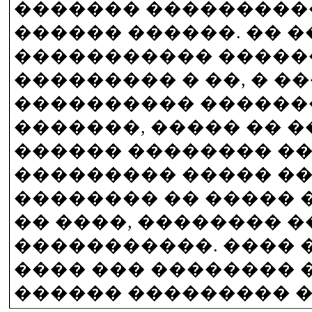
������� ���������
������ ������. �� 
����������� �����
��������� � ��, � �
���������� ������
�������, ����� �� 
������ �������� �
��������� ����� ��
�������� �� ����� �
�� ����, �������� �
�����������. ���� 
���� ��� �������� 
������ ��������� �