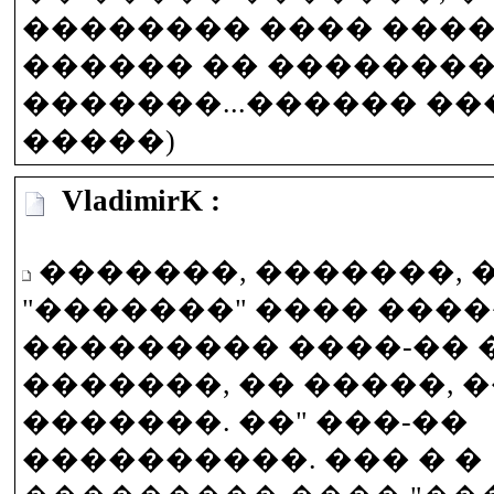
�������� ���� ���
������ �� �������
�������...������ �
�����)
VladimirK :
�������, �������, 
"�������" ���� ����
��������� ����-�� 
�������, �� �����, 
�������. ��" ���-��
����������. ��� � �