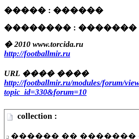
����� : ������
�������� : ������� 20
� 2010 www.torcida.ru
http://footballmir.ru
URL ���� ����
http://footballmir.ru/modules/forum/vie
topic_id=330&forum=10
collection :
������ �� �������