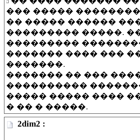
�� ���� ������� ��
��� ����� ��������
�� ����� ������ ��
��������� �����. �
��������� �������
������� ���� ��� �
�������.
������� �� ��� ���
���������� �����
����� ����� ���� �
� �� � �����.
2dim2 :