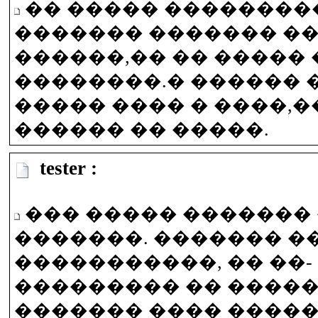
�� ����� ��������
������� ������� �
������,�� �� �����
��������.� ������ 
����� ���� � ����,�
������ �� �����.
tester :
��� ����� �������
�������. ������� �
�����������, �� ��-
��������� �� �����
������� ���� ����