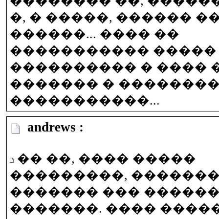
�������� ��, ������
�, � �����, ������ �
������... ���� ��
����������� �����
���������� � ���� 
������� � �������
�����������...
andrews :
�� ��, ���� �����
���������, �������
������� ��� �����
�������. ���� �����