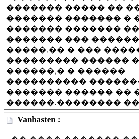
������� ����� �� 
������� ������� � 
������� ������� �
������� ��� ������
�����.�� � ��� ����
��������� ������ 
������,� � ������
���������� ������
������� ������ �� 
������.�������� �
Vanbasten :