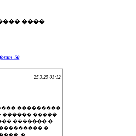
���� ����
7&forum=50
25.3.25 01:12
���� ���������
� ������ �����
��� ������� �
��������� �
���. �