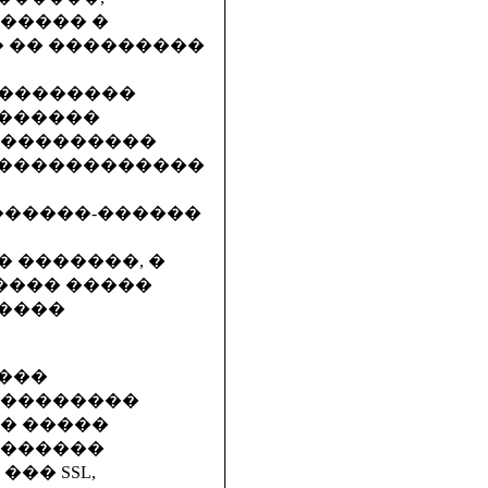
����� �
� �� ���������
� ��������
�������
����������
��������������
 ������-������
 �������, �
���� �����
����
����
 ��������
� �����
�������
�� SSL,