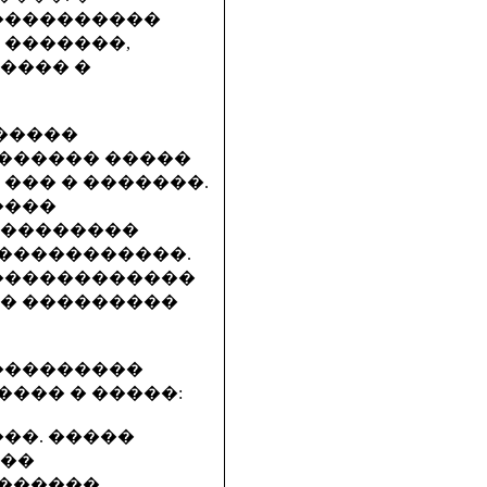
 ����������
 �������,
���� �
������
������ �����
��� � �������.
����
 ��������
�����������.
 ������������
�� ���������
���������
��� � �����:
���. �����
 ��
������,