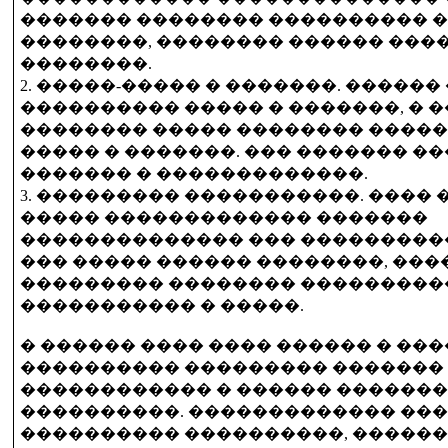
������� �������� ���������� �
��������, �������� ������ ���
��������.
2. �����-����� � �������. �����
���������� ����� � �������, � 
�������� ����� �������� ����
����� � �������. ��� ������� 
������� � �������������.
3. ��������� �����������. ����
����� ������������� �������
�������������� ��� ����������
��� ����� ������ ��������, ���
��������� �������� ���������
����������� � �����.
� ������ ���� ���� ������ � ��
���������� ��������� �������
������������ � ������ �������
����������. ������������� ��
���������� ����������, ������ �