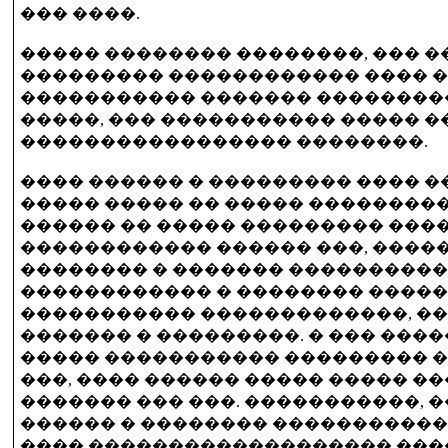
��� ����.
����� �������� ��������, ��� 
��������� ������������ ���� 
����������� ������� ��������
�����, ��� ����������� ����� 
����������������� ��������.
���� ������ � ��������� ���� 
����� ����� �� ����� ��������
������ �� ����� ��������� ���
������������ ������ ���, ����
�������� � ������� ����������
������������ � �������� �����
����������� �������������, �
������� � ���������. � ��� ����
����� ����������� ��������� 
���, ���� ������ ����� ����� 
������� ��� ���. �����������, 
������ � �������� �����������
���� ������������������� ���