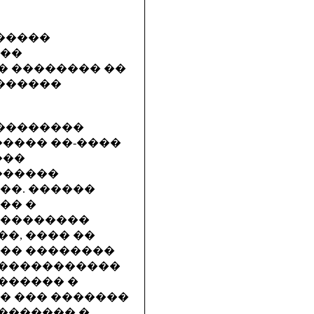
������
���
� �������� ��
�������
���������
����� ��-����
���
������
��. ������
�� �
���������
��, ���� ��
��� ��������
�������������
������� �
� ��� �������
������� �