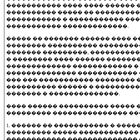
����������� ���� ���� ������
���������� ����� �� ���������
����������� � ����������� ���
����������� �������������.
����� �� ������� ������ ���� 
�������� ���������� ��������
������� ���������, ���������� 
� �������� ���� ������ ������
������������� ������������ �
�������������� ������������ 
��� ��� ����������� ��������
���������� ������ � ��������
������� � ��������������.
���� ������ ���������� ����� 
��������� ��������������� ���
1. ������ �� ����������� � ����
��������� ����� ������������
������������ �������������� 