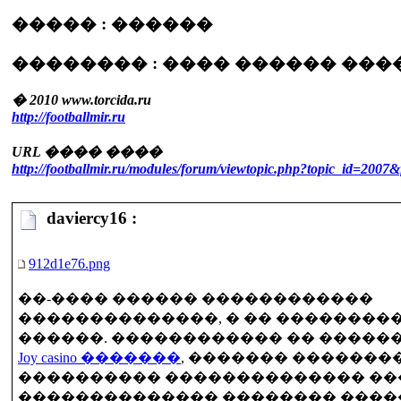
����� : ������
�������� : ���� ������ ���
� 2010 www.torcida.ru
http://footballmir.ru
URL ���� ����
http://footballmir.ru/modules/forum/viewtopic.php?topic_id=200
daviercy16 :
912d1e76.png
��-���� ������ ������������
��������������, � �� ��������
������. ������������ �� �����
Joy casino �������
, ������� �������
���������� �������������� ��
�������������� �������� �����