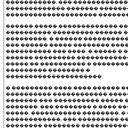
�����������, ��� �����������
������������� ������� ������
�������������������� �������
������ ����� ������������� �
���������� ��������� ������ 
���������. � ������ ���������
��� ������ ����� �������� ���
���������� ��� ����. � ����� � 
������ ��������� �����������
����� �� ���������� � ��������
��������� �������� �
���������������������.
� ��������� ���� ���� ������ 
���������� ������������ ����
������� ��� ���������� ����� 
�������. ��� �������� � ���� �
�����, ����������� ��������, �
������������, ��� ��������� 
�������� �������� ����������