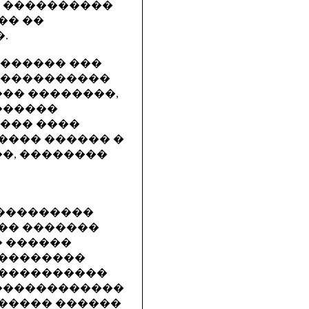
� ����������
�� ��
.
������� ���
�����������
��� ��������,
������
���� ����
���� ������ �
�, ��������
����������
�� �������
� ������
���������
 ����������
�������������
����� ������