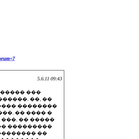
forum=7
5.6.11 09:43
������ ���
�����. ��, ��
���� ��������
��. �� ���� �
 ���. �� �����
��� ���������
�������� ��