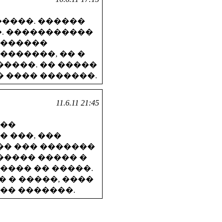
�����. ������
�. �����������
�������
�������, �� �
�����. �� �����
� ���� �������.
11.6.11 21:45
���
 ���, ���
�� ��� �������
����� ����� �
���� �� �����.
� � �����, ����
 �� �������.