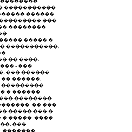
 ��������
�� �����������
������ ������
 ��������� ���
�� ��������
��
����� ����� �
� �����������,
��
� �� ����.
�� - ���
, ��� ������
�� ������.
� ���������
�� � ������
���� ��������
�������, �� ���
�� ����� ��� �
 � �����. ����
��, ���
, �������