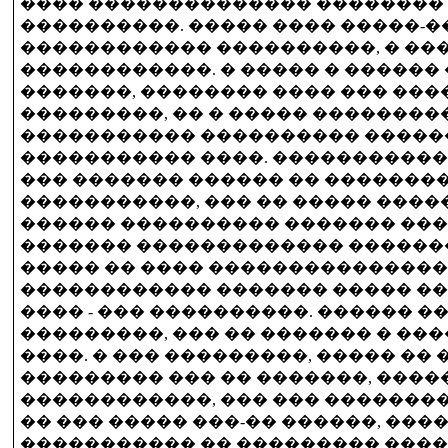
���� �������������� ��������
����������. ����� ���� �����-
������������ ����������, � ��
������������. � ����� � ������
�������, �������� ���� ��� ���
���������, �� � ����� ��������
����������� ���������� �����
����������� ����. �����������
��� ������� ������ �� �������
�����������, ��� �� ����� �����
������ ���������� ������� ����
������� ������������� �������
����� �� ���� ��������������� 
������������ ������� ����� �
���� - ��� ����������. ������ �
���������, ��� �� ������� � ��
����. � ��� ���������, ����� �� 
��������� ��� �� �������, ����
������������, ��� ��� ��������
�� ��� ����� ���-�� ������, ����
����������� �� ��������� ����