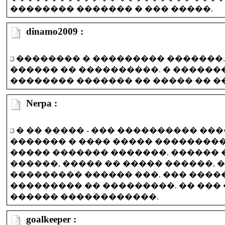
�������� ������� � ��� �����.
dinamo2009 :
�������� � ��������� �������.
������ �� ����������. � �����
�������� ������� �� ����� �� �
Nerpa :
� �� ����� - ��� ���������� ��
������� � ���� ����� ��������
����� ������� �������. ������
������, ����� �� ����� ������, 
��������� ������ ���. ��� �����
��������� �� ���������. �� ��� 
������ ������������.
goalkeeper :