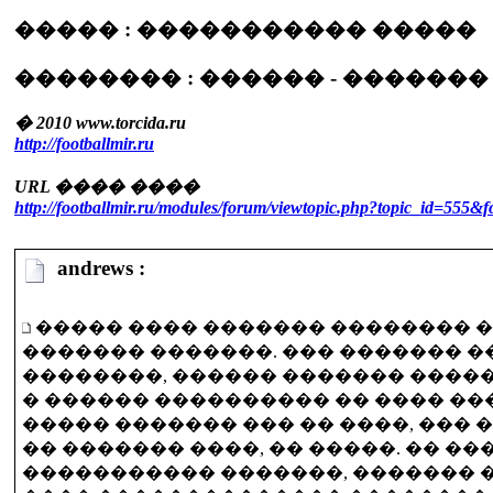
����� : ����������� �����
�������� : ������ - �������
� 2010 www.torcida.ru
http://footballmir.ru
URL ���� ����
http://footballmir.ru/modules/forum/viewtopic.php?topic_id=555&
andrews :
����� ���� ������� �������� 
������� �������. ��� ������� ��
��������, ������ ������� ����
� ������ ���������� �� ���� ���
����� ������� ��� �� ����, ��� �
�� ������� ����, �� �����. �� �
����������� �������, ������� 