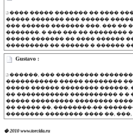
���� ����� ������� �� ���� ��
����� ������� ��� ������ ����
��� ������ ������� ���. ��� �� 
�������. � ��� ��� �� �������� �
����� ������� �� ���� ������ �
��������� �� ������ � ������ �
Gustavo :
������, ��� ��������� ������
����������� ����� �������� ���
����� ������ �������� ������, 
�� ����������� ���������� � � 
����� ��������� �������� ����
�� ����� ��, ��������-�� ������
�������� �������� ���� ��, ���,
� 2010 www.torcida.ru