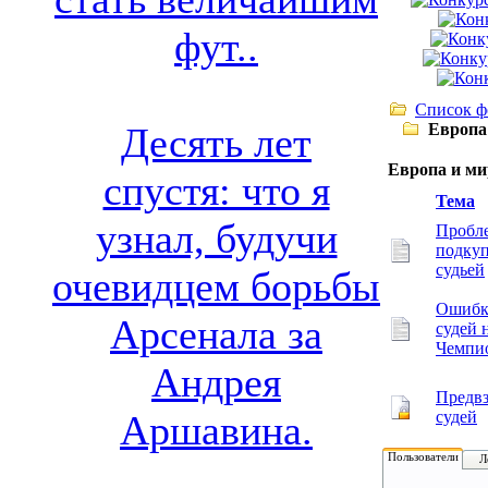
фут..
Список ф
Европа
Десять лет
Европа и м
спустя: что я
Тема
узнал, будучи
Пробл
подку
судьей
очевидцем борьбы
Ошиб
Арсенала за
судей 
Чемпи
Андрея
Предвз
судей
Аршавина.
Пользователи
Л