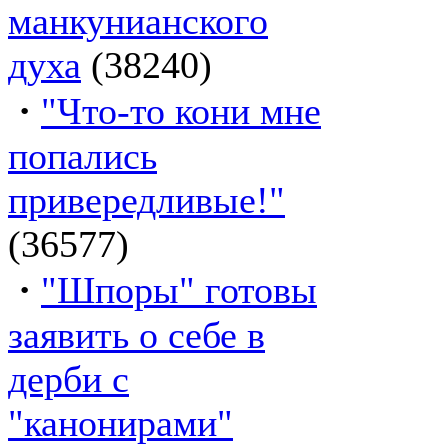
манкунианского
духа
(38240)
·
"Что-то кони мне
попались
привередливые!"
(36577)
·
"Шпоры" готовы
заявить о себе в
дерби с
"канонирами"