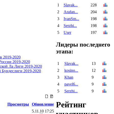
1
Slavak...
228
2
Arafan...
204
3
IvanSm...
198
4
Serzhi...
198
5
User
197
Лидеры последнего
этапа:
1
Slavak...
13
2
kosino...
12
3
Khan
9
4
pavel6...
9
5
Serzhi...
9
Рейтинг
Просмотры
Обновление
5.11.10 17:25