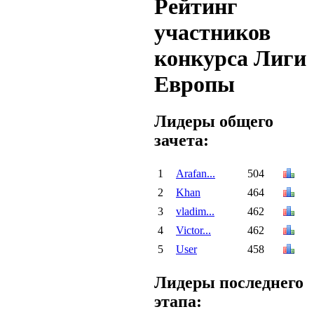
Рейтинг
участников
конкурса Лиги
Европы
Лидеры общего
зачета:
1
Arafan...
504
2
Khan
464
3
vladim...
462
4
Victor...
462
5
User
458
Лидеры последнего
этапа: