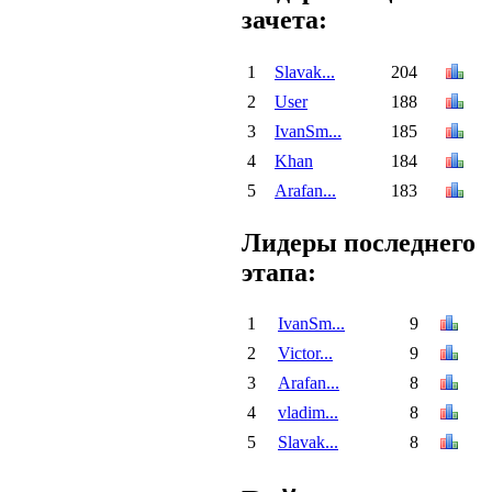
зачета:
1
Slavak...
204
2
User
188
3
IvanSm...
185
4
Khan
184
5
Arafan...
183
Лидеры последнего
этапа:
1
IvanSm...
9
2
Victor...
9
3
Arafan...
8
4
vladim...
8
5
Slavak...
8