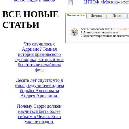
ЦПЮФ «Москва» имен
ВСЕ НОВЫЕ
Пользователи
Легенда
Поиск
СТАТЬИ
Всего пользователей: 1 [
Админис
1 Анонимные пользователи
0 Зарегистрированные пользовате
Что случилось с
Адриано? Темная
история бразильского
тусовщика, который мог
бы стать величайшим
фут..
Десять лет спустя: что я
узнал, будучи очевидцем
борьбы Арсенала за
Андрея Аршавина.
Почему Сарри должен
научиться быть более
гибким в Челси. Если
уже не поздно.