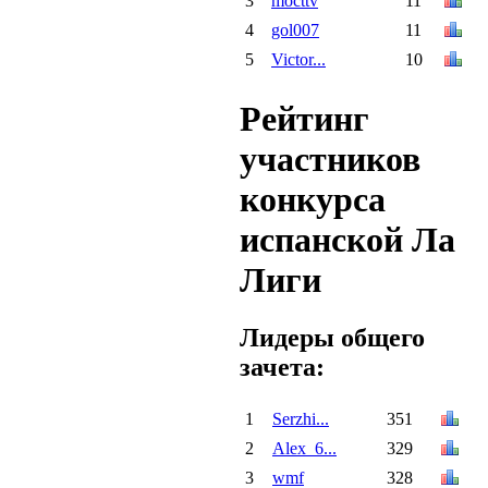
3
mocttv
11
4
gol007
11
5
Victor...
10
Рейтинг
участников
конкурса
испанской Ла
Лиги
Лидеры общего
зачета:
1
Serzhi...
351
2
Alex_6...
329
3
wmf
328