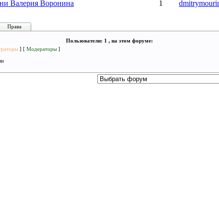
и Валерия Воронина
1
dmitrymouri
Права
Пользователи: 1 , на этом форуме:
траторы
] [
Модераторы
]
ли