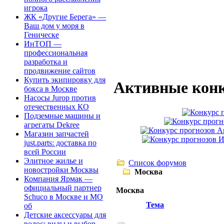
игрока
ЖК «Другие Берега» —
Ваш дом у моря в
Геническе
ИнТОП —
профессиональная
разработка и
продвижение сайтов
Купить экипировку для
Активные конк
бокса в Москве
Насосы Jurop против
отечественных КО
Подземные машины и
агрегаты Dekree
Магазин запчастей
just.parts: доставка по
всей России
Элитное жилье и
Список форумов
новостройки Москвы
Москва
Компания Ярмак —
официальный партнер
Москва
Schuco в Москве и МО
Тема
об
Детские аксессуары для
волос: виды и выбор