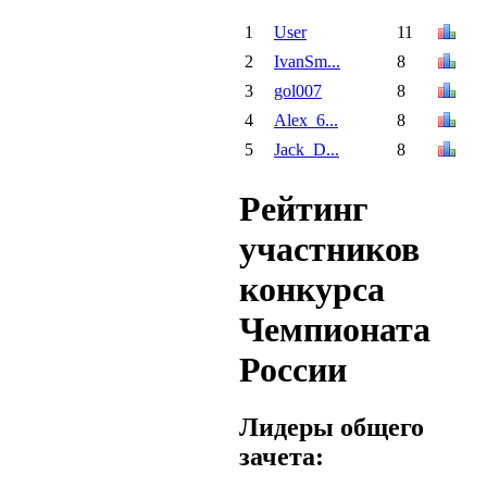
1
User
11
2
IvanSm...
8
3
gol007
8
4
Alex_6...
8
5
Jack_D...
8
Рейтинг
участников
конкурса
Чемпионата
России
Лидеры общего
зачета: