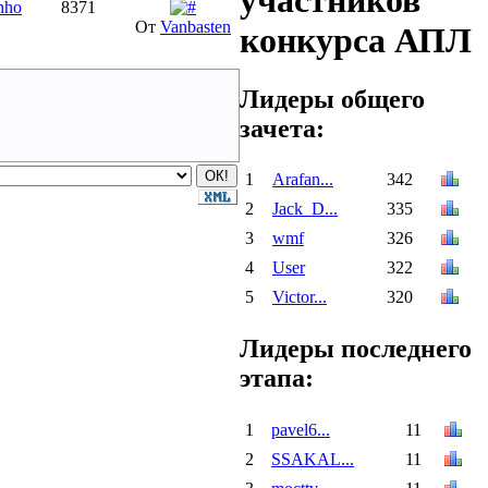
участников
nho
8371
От
Vanbasten
конкурса АПЛ
Лидеры общего
зачета:
1
Arafan...
342
2
Jack_D...
335
3
wmf
326
4
User
322
5
Victor...
320
Лидеры последнего
этапа:
1
pavel6...
11
2
SSAKAL...
11