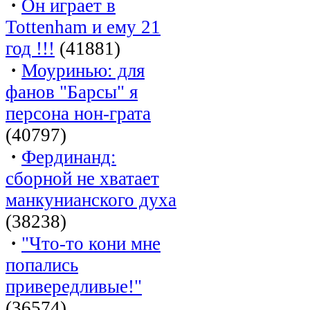
·
Он играет в
Tottenham и ему 21
год !!!
(41881)
·
Моуринью: для
фанов "Барсы" я
персона нон-грата
(40797)
·
Фердинанд:
сборной не хватает
манкунианского духа
(38238)
·
"Что-то кони мне
попались
привередливые!"
(36574)