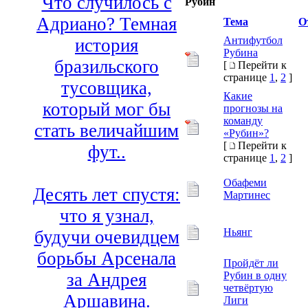
Что случилось с
Рубин
Адриано? Темная
Тема
О
Антифутбол
история
Рубина
бразильского
[
Перейти к
странице
1
,
2
]
тусовщика,
Какие
который мог бы
прогнозы на
команду
стать величайшим
«Рубин»?
[
Перейти к
фут..
странице
1
,
2
]
Обафеми
Десять лет спустя:
Мартинес
что я узнал,
Ньянг
будучи очевидцем
борьбы Арсенала
Пройдёт ли
Рубин в одну
за Андрея
четвёртую
Аршавина.
Лиги