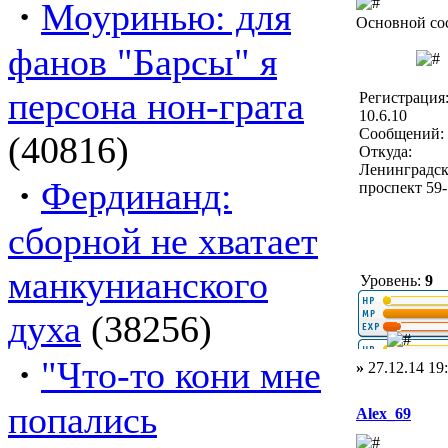
·
Моуринью: для
Основной со
фанов "Барсы" я
персона нон-грата
Регистрация
10.6.10
Сообщений: 
(40816)
Откуда:
Ленинградс
·
Фердинанд:
проспект 59
сборной не хватает
манкунианского
Уровень:
9
духа
(38256)
·
"Что-то кони мне
»
27.12.14 19
попались
Alex_69