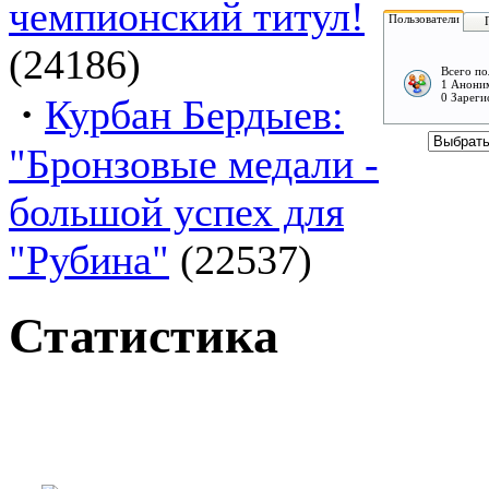
чемпионский титул!
Пользователи
(24186)
Всего по
1 Аноним
·
0 Зареги
Курбан Бердыев:
"Бронзовые медали -
большой успех для
"Рубина"
(22537)
Статистика