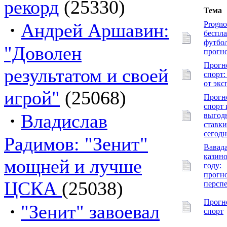
рекорд
(25330)
Тема
·
Андрей Аршавин:
Progno
беспл
футбо
"Доволен
прогн
Прогн
результатом и своей
спорт:
от экс
игрой"
(25068)
Прогн
спорт 
·
Владислав
выгод
ставки
сегодн
Радимов: "Зенит"
Вавад
казино
мощней и лучше
году:
прогн
ЦСКА
(25038)
персп
Прогн
·
"Зенит" завоевал
спорт