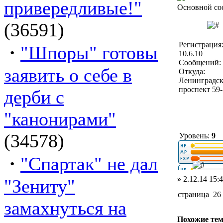
привередливые!"
Основной со
(36591)
Регистрация
·
"Шпоры" готовы
10.6.10
Сообщений: 
заявить о себе в
Откуда:
Ленинградс
проспект 59
дерби с
"канонирами"
(34578)
Уровень:
9
·
"Спартак" не дал
»
2.12.14 15:
"Зениту"
страница 26
замахнуться на
Похожие те