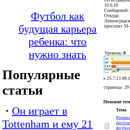
10.6.10
Сообщений: 
Футбол как
Откуда:
Ленинградс
будущая карьера
проспект 59
ребенка: что
нужно знать
Уровень:
9
Популярные
»
25.7.13 08:
статьи
страница 29
Похожие те
·
Он играет в
Тема
Progno
Tottenham и ему 21
беспла
футбо