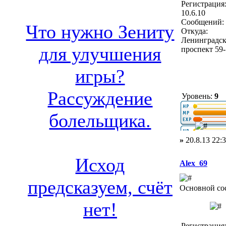
Регистрация
10.6.10
Сообщений: 
Что нужно Зениту
Откуда:
Ленинградс
для улучшения
проспект 59
игры?
Рассуждение
Уровень:
9
болельщика.
»
20.8.13 22:
Исход
Alex_69
предсказуем, счёт
Основной со
нет!
Регистрация