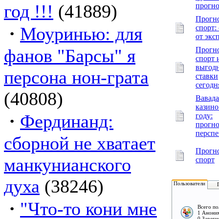
год !!!
(41889)
прогн
Прогн
·
Моуринью: для
спорт:
от экс
фанов "Барсы" я
Прогн
спорт 
выгод
персона нон-грата
ставки
сегодн
(40808)
Вавада
казино
·
Фердинанд:
году:
прогно
персп
сборной не хватает
Прогн
манкунианского
спорт
духа
(38246)
Пользователи
·
"Что-то кони мне
Всего по
1 Аноним
0 Зареги