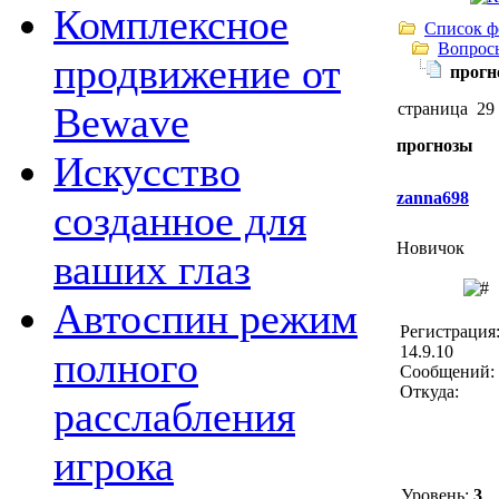
Комплексное
Список ф
Вопрос
продвижение от
прогн
страница 29
Bewave
прогнозы
Искусство
zanna698
созданное для
Новичок
ваших глаз
Автоспин режим
Регистрация
14.9.10
полного
Сообщений: 
Откуда:
расслабления
игрока
Уровень:
3