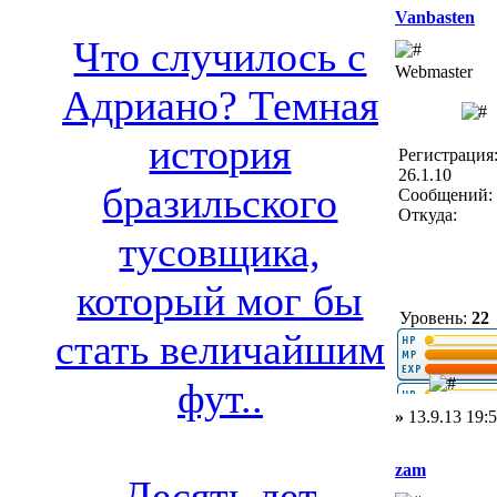
Vanbasten
Что случилось с
Webmaster
Адриано? Темная
история
Регистрация
26.1.10
бразильского
Сообщений: 
Откуда:
тусовщика,
который мог бы
Уровень:
22
стать величайшим
фут..
»
13.9.13 19:
zam
Десять лет