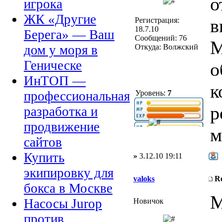
о
игрока
ЖК «Другие
в
Регистрация:
18.7.10
Берега» — Ваш
Сообщений: 76
М
Откуда: Волжский
дом у моря в
Геническе
о
ИнТОП —
к
Уровень:
7
профессиональная
р
разработка и
продвижение
м
сайтов
Купить
»
3.12.10 19:11
экипировку для
valoks
R
бокса в Москве
М
Насосы Jurop
Новичок
против