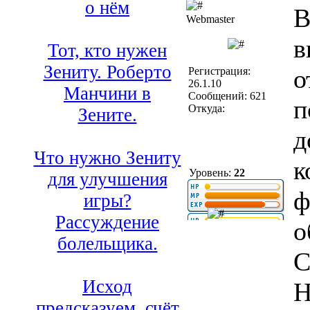
о нём
В
Webmaster
в
Тот, кто нужен
Зениту. Роберто
о
Регистрация:
26.1.10
Манчини в
Сообщений: 621
п
Откуда:
Зените.
д
Что нужно Зениту
к
Уровень:
22
для улучшения
ф
игры?
Рассуждение
о
болельщика.
С
Исход
Н
предсказуем, счёт