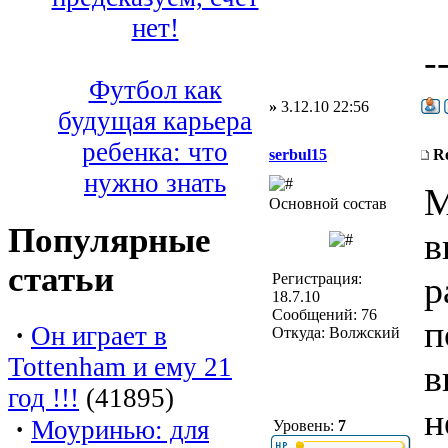
нет!
-
Футбол как
»
3.12.10 22:56
будущая карьера
ребенка: что
serbul15
R
нужно знать
М
Основной состав
Популярные
в
статьи
р
Регистрация:
18.7.10
Сообщений: 76
п
·
Он играет в
Откуда: Волжский
Tottenham и ему 21
в
год !!!
(41895)
н
·
Моуринью: для
Уровень:
7