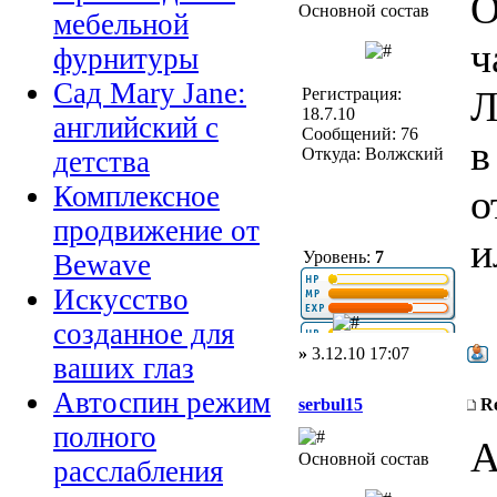
О
Основной состав
мебельной
ч
фурнитуры
Сад Mary Jane:
Л
Регистрация:
18.7.10
английский с
Сообщений: 76
в
Откуда: Волжский
детства
Комплексное
о
продвижение от
и
Уровень:
7
Bewave
Искусство
созданное для
»
3.12.10 17:07
ваших глаз
Автоспин режим
serbul15
R
полного
А
Основной состав
расслабления