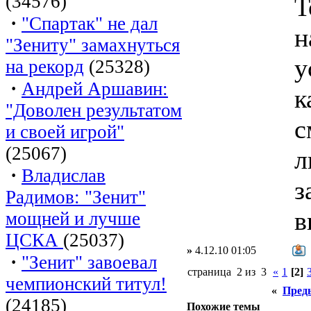
(34576)
Т
·
"Спартак" не дал
н
"Зениту" замахнуться
у
на рекорд
(25328)
·
Андрей Аршавин:
к
"Доволен результатом
с
и своей игрой"
(25067)
л
·
Владислав
з
Радимов: "Зенит"
в
мощней и лучше
ЦСКА
(25037)
»
4.12.10 01:05
·
"Зенит" завоевал
страница 2 из 3
«
1
[2]
чемпионский титул!
«
Пред
(24185)
Похожие темы