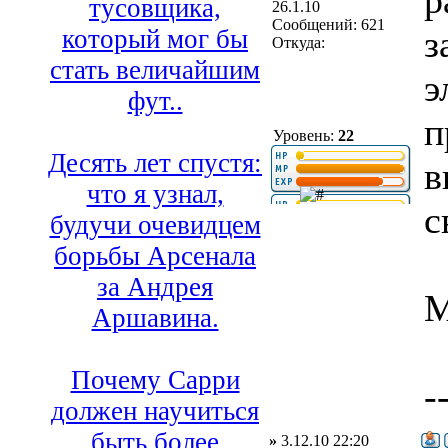
р
тусовщика,
26.1.10
Сообщений: 621
з
который мог бы
Откуда:
стать величайшим
э
фут..
п
Уровень:
22
Десять лет спустя:
в
что я узнал,
с
будучи очевидцем
борьбы Арсенала
за Андрея
М
Аршавина.
Почему Сарри
-
должен научиться
быть более
»
3.12.10 22:20