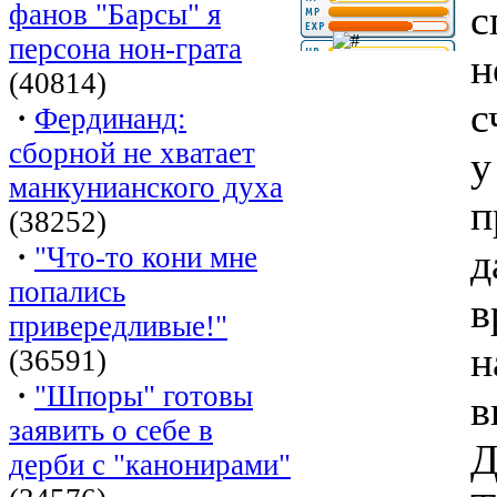
с
фанов "Барсы" я
персона нон-грата
н
(40814)
с
·
Фердинанд:
сборной не хватает
у
манкунианского духа
п
(38252)
·
"Что-то кони мне
д
попались
в
привередливые!"
н
(36591)
·
"Шпоры" готовы
в
заявить о себе в
Д
дерби с "канонирами"