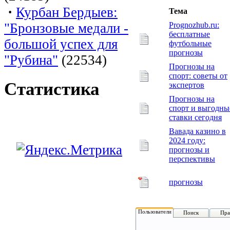
·
Курбан Бердыев:
Тема
"Бронзовые медали -
Prognozhub.ru:
бесплатные
большой успех для
футбольные
прогнозы
"Рубина"
(22534)
Прогнозы на
спорт: советы от
Статистика
экспертов
Прогнозы на
спорт и выгодны
ставки сегодня
Вавада казино в
2024 году:
прогнозы и
перспективы
прогнозы
Пользователи
Поиск
Пра