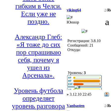
гибким в Челси.
viking64
R
Если уже не
а
поздно.
Юниор
Александр Глеб:
Регистрация: 3.8.10
«Я тоже до сих
Сообщений: 21
Откуда:
пор спрашиваю
себя, почему я
ушел из
Уровень:
3
Арсенала».
Уровень футбола
»
3.12.10 22:45
определяет
уровень разговора
Vanbasten
R