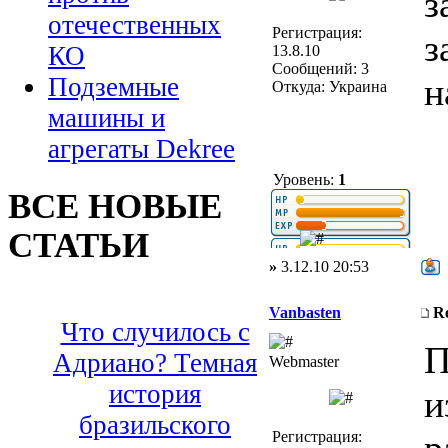
з
отечественных
Регистрация:
з
КО
13.8.10
Сообщений: 3
н
Подземные
Откуда: Украина
машины и
агрегаты Dekree
Уровень:
1
ВСЕ НОВЫЕ
СТАТЬИ
»
3.12.10 20:53
Vanbasten
R
Что случилось с
П
Адриано? Темная
Webmaster
история
и
бразильского
Регистрация: