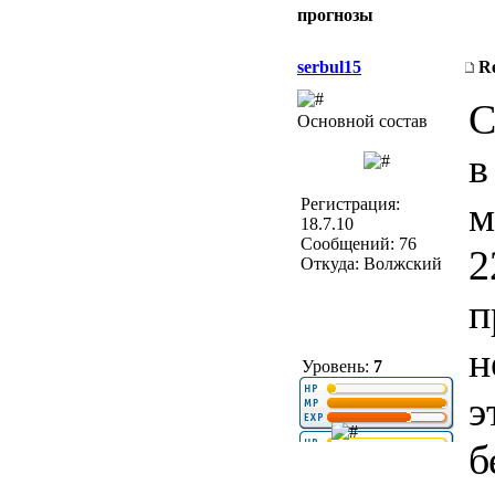
прогнозы
serbul15
R
С
Основной состав
в
м
Регистрация:
18.7.10
Сообщений: 76
2
Откуда: Волжский
п
н
Уровень:
7
э
б