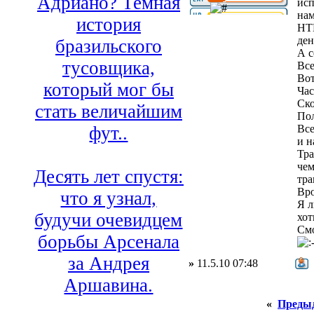
Адриано? Темная
исп
нам
история
НТВ
ден
бразильского
А с
тусовщика,
Все
Вот
который мог бы
Час
Ско
стать величайшим
Пол
Все
фут..
и н
Тра
чем
Десять лет спустя:
тра
Вро
что я узнал,
Я л
будучи очевидцем
хот
Смо
борьбы Арсенала
за Андрея
»
11.5.10 07:48
Аршавина.
«
Преды