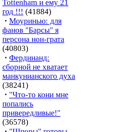
Tottenham и ему 21
год !!!
(41884)
·
Моуринью: для
фанов "Барсы" я
персона нон-грата
(40803)
·
Фердинанд:
сборной не хватает
манкунианского духа
(38241)
·
"Что-то кони мне
попались
привередливые!"
(36578)
·
"Шпоры" готовы