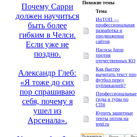
Похожие темы
Почему Сарри
Тема
должен научиться
ИнТОП —
быть более
профессиональная
разработка и
гибким в Челси.
продвижение
сайтов
Если уже не
Насосы Jurop
поздно.
против
отечественных КО
Как быстро
Александр Глеб:
вычитать текст про
футбол перед
«Я тоже до сих
публикацией?
пор спрашиваю
Профессиональные
гиды и туры по
себя, почему я
СПб
ушел из
Купить защитные
Арсенала».
тенты оптом на
tenti.ru
Пользователи
Поиск
Пра