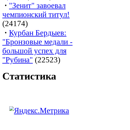
·
"Зенит" завоевал
чемпионский титул!
(24174)
·
Курбан Бердыев:
"Бронзовые медали -
большой успех для
"Рубина"
(22523)
Статистика