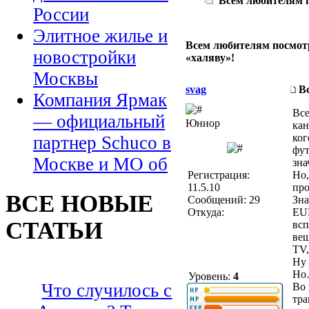
Всем любителям п
России
Элитное жилье и
Всем любителям посмот
новостройки
«халяву»!
Москвы
svag
В
Компания Ярмак
Все
— официальный
Юниор
кан
ког
партнер Schuco в
фут
Москве и МО об
зна
Регистрация:
Но,
11.5.10
про
ВСЕ НОВЫЕ
Сообщений: 29
Зна
Откуда:
EU
СТАТЬИ
всп
вещ
TV,
Ну 
Но
Уровень:
4
Что случилось с
Во 
тра