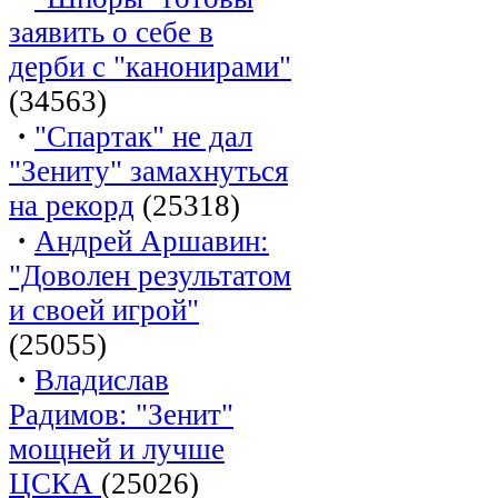
заявить о себе в
дерби с "канонирами"
(34563)
·
"Спартак" не дал
"Зениту" замахнуться
на рекорд
(25318)
·
Андрей Аршавин:
"Доволен результатом
и своей игрой"
(25055)
·
Владислав
Радимов: "Зенит"
мощней и лучше
ЦСКА
(25026)