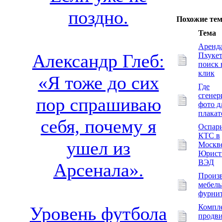
поздно.
Похожие те
Тема
Аренда
Александр Глеб:
Пхукет
поиск 
клик
«Я тоже до сих
Где
сгенер
пор спрашиваю
фото д
плакат
себя, почему я
Оспар
КТС в
ушел из
Москве
Юрист
ВЭД
Арсенала».
Произ
мебел
фурни
Компл
Уровень футбола
продв