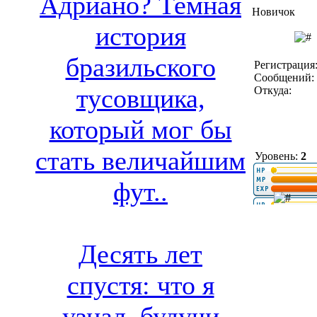
Адриано? Темная
Новичок
история
бразильского
Регистрация:
Сообщений: 
тусовщика,
Откуда:
который мог бы
стать величайшим
Уровень:
2
фут..
Десять лет
спустя: что я
узнал, будучи