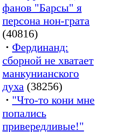
фанов "Барсы" я
персона нон-грата
(40816)
·
Фердинанд:
сборной не хватает
манкунианского
духа
(38256)
·
"Что-то кони мне
попались
привередливые!"