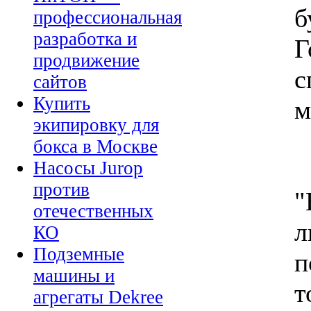
б
профессиональная
разработка и
Г
продвижение
с
сайтов
Купить
м
экипировку для
бокса в Москве
Насосы Jurop
против
"
отечественных
л
КО
Подземные
п
машины и
т
агрегаты Dekree