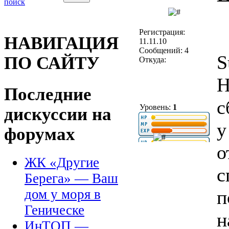
поиск
Регистрация:
НАВИГАЦИЯ
11.11.10
Сообщений: 4
S
ПО САЙТУ
Откуда:
Н
Последние
с
Уровень:
1
дискуссии на
у
форумах
о
ЖК «Другие
с
Берега» — Ваш
п
дом у моря в
Геническе
н
ИнТОП —