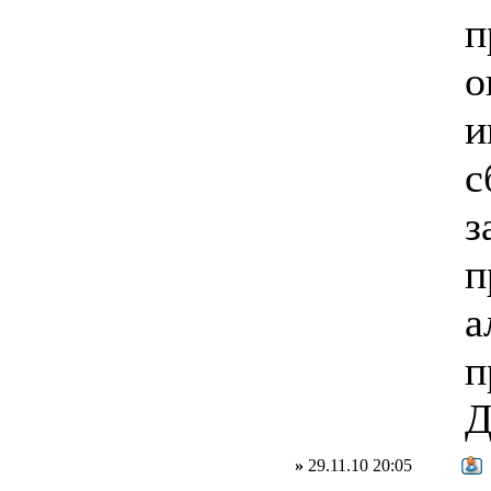
п
о
и
с
з
п
а
п
Д
»
29.11.10 20:05