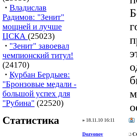
·
Владислав
Б
Радимов: "Зенит"
г
мощней и лучше
ЦСКА
(25023)
п
·
"Зенит" завоевал
э
чемпионский титул!
(24170)
о
·
Курбан Бердыев:
б
"Бронзовые медали -
м
большой успех для
"Рубина"
(22520)
о
Статистика
»
18.11.10 16:11
Dozvonov
С