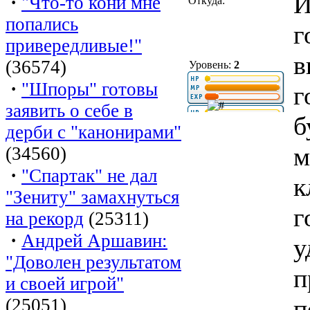
И
·
"Что-то кони мне
Откуда:
попались
г
привередливые!"
в
(36574)
Уровень:
2
·
"Шпоры" готовы
г
заявить о себе в
б
дерби с "канонирами"
м
(34560)
·
"Спартак" не дал
к
"Зениту" замахнуться
г
на рекорд
(25311)
·
Андрей Аршавин:
у
"Доволен результатом
п
и своей игрой"
п
(25051)