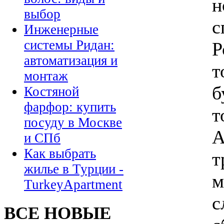
н
выбор
с
Инженерные
системы Ридан:
Р
автоматизация и
т
монтаж
б
Костяной
фарфор: купить
т
посуду в Москве
А
и СПб
Как выбрать
т
жилье в Турции -
м
TurkeyApartment
с
ВСЕ НОВЫЕ