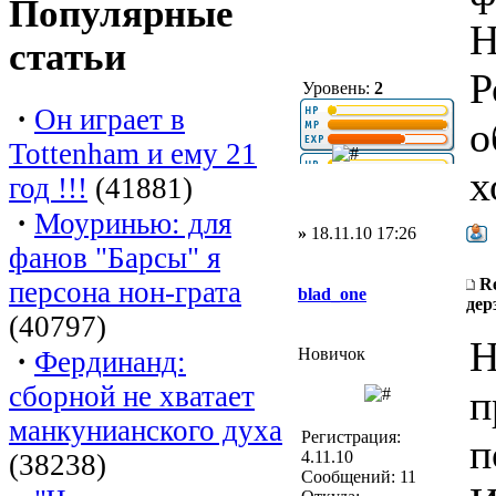
Популярные
Н
статьи
Р
Уровень:
2
·
Он играет в
о
Tottenham и ему 21
х
год !!!
(41881)
·
Моуринью: для
»
18.11.10 17:26
фанов "Барсы" я
R
персона нон-грата
blad_one
дер
(40797)
Н
·
Новичок
Фердинанд:
сборной не хватает
п
манкунианского духа
Регистрация:
п
4.11.10
(38238)
Сообщений: 11