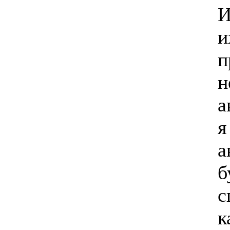
И
и
п
н
а
я
а
б
с
к