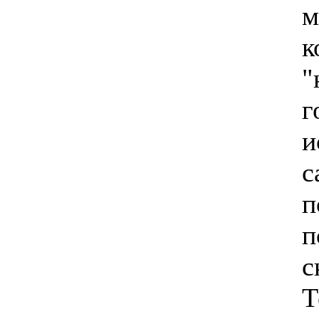
м
к
"
г
и
с
п
п
с
Т