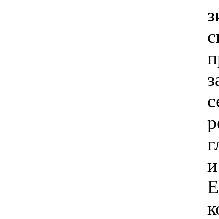
з
с
п
з
с
р
г
и
Е
к