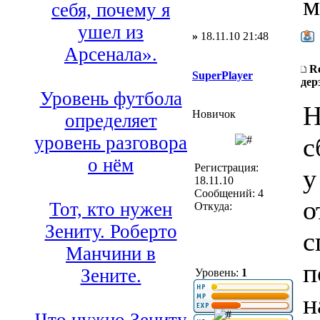
м
себя, почему я
ушел из
»
18.11.10 21:48
Арсенала».
R
SuperPlayer
дер
Уровень футбола
Н
Новичок
определяет
с
уровень разговора
о нём
Регистрация:
у
18.11.10
Сообщений: 4
о
Тот, кто нужен
Откуда:
Зениту. Роберто
с
Манчини в
п
Зените.
Уровень:
1
н