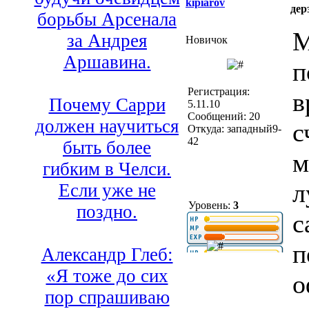
kipiarov
дер
борьбы Арсенала
М
за Андрея
Новичок
Аршавина.
п
Регистрация:
в
Почему Сарри
5.11.10
Сообщений: 20
должен научиться
с
Откуда: западный9-
42
быть более
м
гибким в Челси.
л
Если уже не
Уровень:
3
поздно.
с
п
Александр Глеб:
«Я тоже до сих
о
пор спрашиваю