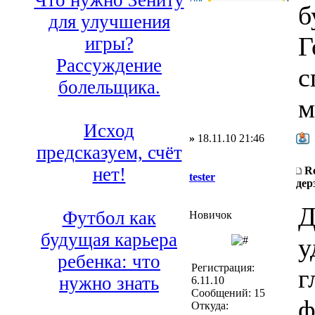
Что нужно Зениту
б
для улучшения
Г
игры?
Рассуждение
с
болельщика.
м
Исход
»
18.11.10 21:46
предсказуем, счёт
нет!
R
tester
дер
Д
Футбол как
Новичок
будущая карьера
у
ребенка: что
Регистрация:
г
нужно знать
6.11.10
Сообщений: 15
ф
Откуда: