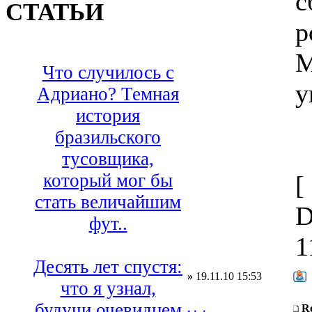
с
СТАТЬИ
р
М
Что случилось с
у
Адриано? Темная
история
бразильского
тусовщика,
который мог бы
[
стать величайшим
D
фут..
1
Десять лет спустя:
»
19.11.10 15:53
что я узнал,
будучи очевидцем
R