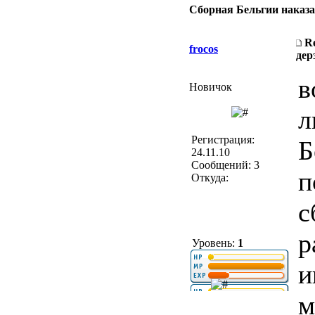
Сборная Бельгии наказа
R
frocos
дер
в
Новичок
л
Регистрация:
Б
24.11.10
Сообщений: 3
п
Откуда:
с
р
Уровень:
1
и
м