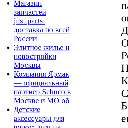
Магазин
п
запчастей
о
just.parts:
Д
доставка по всей
России
О
Элитное жилье и
Р
новостройки
Москвы
Н
Компания Ярмак
К
— официальный
С
партнер Schuco в
Москве и МО об
Б
Детские
е
аксессуары для
волос: виды и