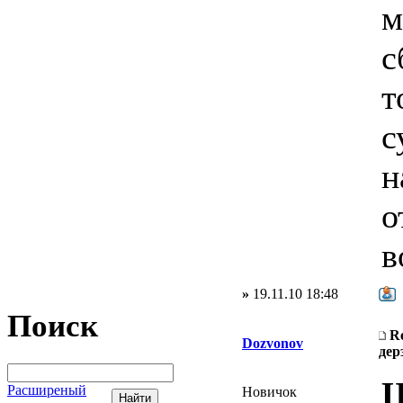
м
с
т
с
н
о
в
»
19.11.10 18:48
Поиск
R
Dozvonov
дер
Ц
Расширеный
Новичок