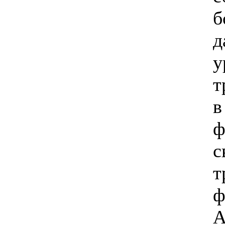
б
д
у
т
в
ф
с
т
ф
А