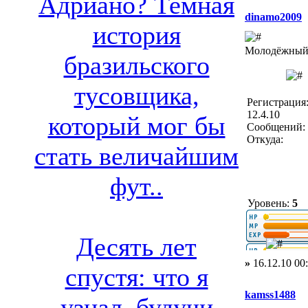
Адриано? Темная
dinamo2009
история
Молодёжный 
бразильского
тусовщика,
Регистрация
12.4.10
который мог бы
Сообщений: 
Откуда:
стать величайшим
фут..
Уровень:
5
Десять лет
»
16.12.10 00
спустя: что я
kamss1488
узнал, будучи