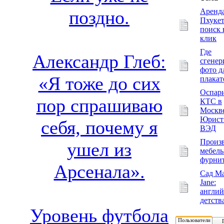
Аренда
поздно.
Пхукет
поиск 
клик
Где
Александр Глеб:
сгенер
фото д
«Я тоже до сих
плакат
Оспар
пор спрашиваю
КТС в
Москве
Юрист
себя, почему я
ВЭД
Произ
ушел из
мебел
фурни
Арсенала».
Сад Ma
Jane:
англий
детств
Уровень футбола
Пользователи