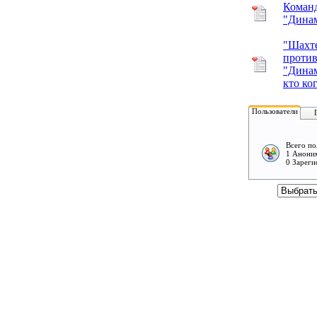
Коман
"Дина
"Шахт
проти
"Динам
кто ко
Пользователи
Всего по
1 Аноним
0 Зареги