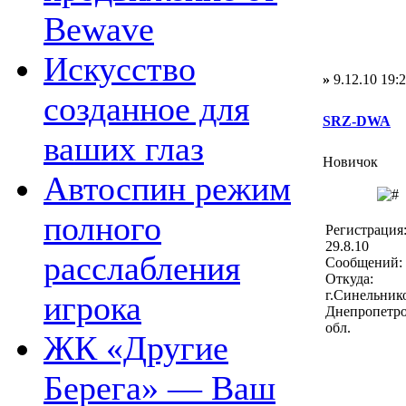
Bewave
Искусство
»
9.12.10 19:
созданное для
SRZ-DWA
ваших глаз
Новичок
Автоспин режим
полного
Регистрация
29.8.10
расслабления
Сообщений: 
Откуда:
г.Синельник
игрока
Днепропетр
обл.
ЖК «Другие
Берега» — Ваш