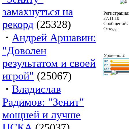
замахнуться на
Регистрация
27.11.10
рекорд
(25328)
Сообщений: 
Откуда:
·
Андрей Аршавин:
"Доволен
Уровень:
2
результатом и своей
игрой"
(25067)
·
Владислав
Радимов: "Зенит"
мощней и лучше
ЦСКА
(25037)