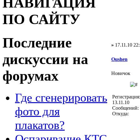
НАВИГАЦИЯ
ПО САЙТУ
Последние
»
17.11.10 22
дискуссии на
Oushen
форумах
Новичок
Где сгенерировать
Регистрация
13.11.10
фото для
Сообщений: 
Откуда:
плакатов?
Оспаривание КТС