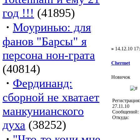
год !!!
(41895)
·
Моуринью: для
фанов "Барсы" я
»
14.12.10 17
персона нон-грата
Chermet
(40814)
Новичок
·
Фердинанд:
сборной не хватает
Регистрация
27.11.10
манкунианского
Сообщений: 
Откуда:
духа
(38252)
·
"Что-то кони мне