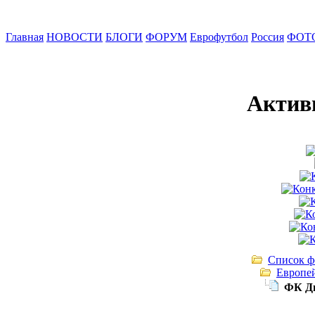
Главная
НОВОСТИ
БЛОГИ
ФОРУМ
Еврофутбол
Россия
ФОТ
Актив
Список ф
Европе
ФК Д