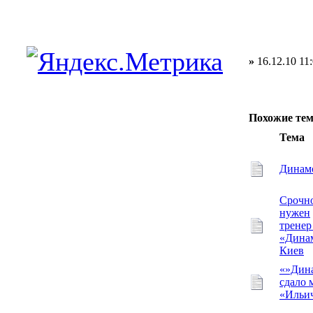
»
16.12.10 11
Похожие те
Тема
Динам
Срочн
нужен
тренер
«Дина
Киев
«»Дин
сдало 
«Ильи