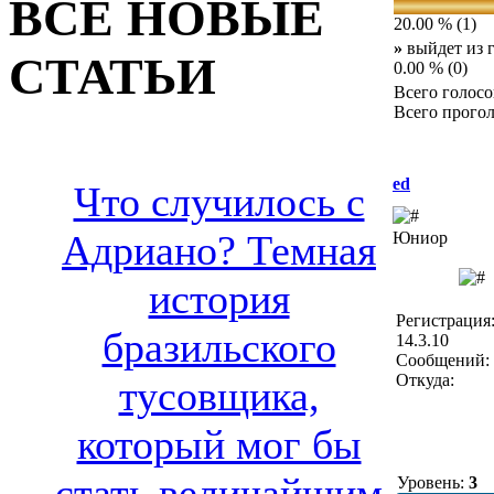
ВСЕ НОВЫЕ
20.00 % (1)
»
выйдет из г
СТАТЬИ
0.00 % (0)
Всего голосо
Всего прогол
ed
Что случилось с
Адриано? Темная
Юниор
история
Регистрация
бразильского
14.3.10
Сообщений: 
Откуда:
тусовщика,
который мог бы
стать величайшим
Уровень:
3