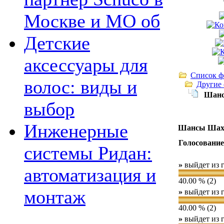
Москве и МО об
Детские
аксессуары для
Список ф
волос: виды и
Другие
Шанс
выбор
Инженерные
Шансы Шахт
Голосовани
системы Ридан:
»
выйдет из г
автоматизация и
40.00 % (2)
монтаж
»
выйдет из г
40.00 % (2)
»
выйдет из г