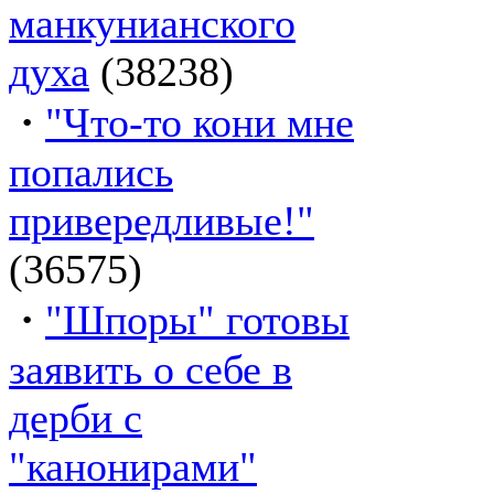
манкунианского
духа
(38238)
·
"Что-то кони мне
попались
привередливые!"
(36575)
·
"Шпоры" готовы
заявить о себе в
дерби с
"канонирами"