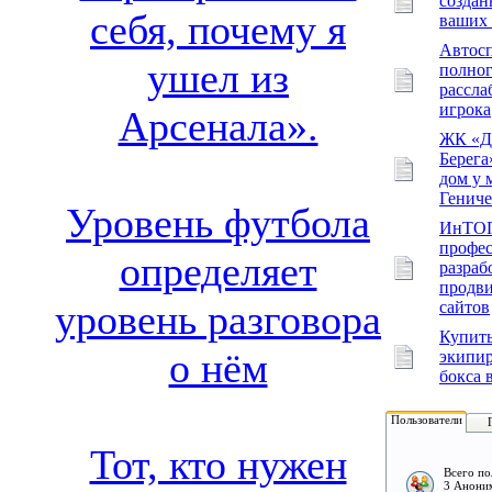
создан
себя, почему я
ваших 
Автос
ушел из
полно
рассла
игрока
Арсенала».
ЖК «Д
Берег
дом у 
Гениче
Уровень футбола
ИнТО
профес
определяет
разраб
продв
уровень разговора
сайтов
Купит
о нём
экипир
бокса 
Пользователи
Тот, кто нужен
Всего по
3 Аноним