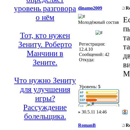
уровень разговора
dinamo2009
R
о нём
Е
Молодёжный состав
п
Тот, кто нужен
т
Зениту. Роберто
Регистрация:
т
12.4.10
Манчини в
д
Сообщений: 42
Откуда:
Зените.
в
М
Что нужно Зениту
Уровень:
5
для улучшения
игры?
Рассуждение
»
30.5.11 14:46
болельщика.
RomanB
R