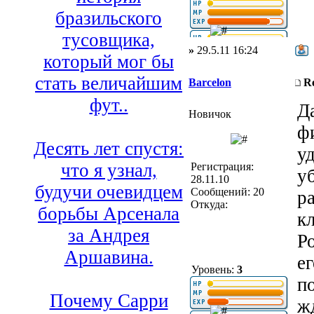
бразильского
тусовщика,
»
29.5.11 16:24
который мог бы
стать величайшим
Barcelon
R
фут..
Д
Новичок
ф
Десять лет спустя:
у
что я узнал,
Регистрация:
у
28.11.10
будучи очевидцем
Сообщений: 20
р
Откуда:
борьбы Арсенала
к
за Андрея
Р
Аршавина.
е
Уровень:
3
п
Почему Сарри
ж