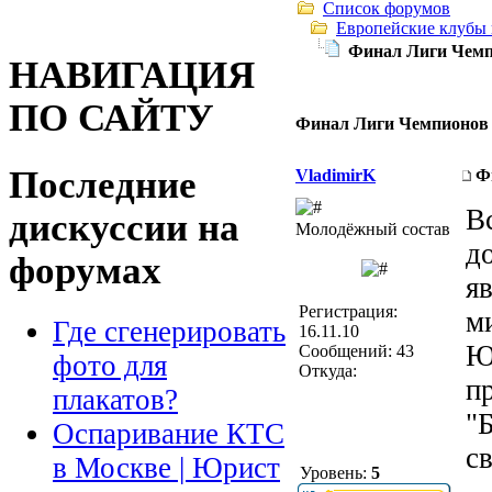
Список форумов
Европейские клубы
Финал Лиги Чем
НАВИГАЦИЯ
ПО САЙТУ
Финал Лиги Чемпионов
Последние
VladimirK
Ф
В
дискуссии на
Молодёжный состав
до
форумах
я
Регистрация:
м
Где сгенерировать
16.11.10
Ю
Сообщений: 43
фото для
Откуда:
п
плакатов?
"
Оспаривание КТС
с
в Москве | Юрист
Уровень:
5