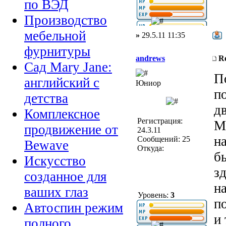
по ВЭД
Производство
мебельной
»
29.5.11 11:35
фурнитуры
andrews
R
Сад Mary Jane:
П
английский с
Юниор
п
детства
д
Комплексное
Регистрация:
М
продвижение от
24.3.11
на
Сообщений: 25
Bewave
Откуда:
б
Искусство
з
созданное для
на
ваших глаз
Уровень:
3
п
Автоспин режим
и
полного