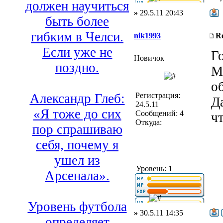
должен научиться
»
29.5.11 20:43
быть более
гибким в Челси.
nik1993
R
Если уже не
Г
Новичок
поздно.
М
о
Регистрация:
Александр Глеб:
Д
24.5.11
«Я тоже до сих
Сообщений: 4
ч
Откуда:
пор спрашиваю
себя, почему я
ушел из
Уровень:
1
Арсенала».
Уровень футбола
»
30.5.11 14:35
определяет