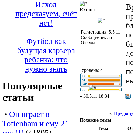
Исход
В
Юниор
предсказуем, счёт
п
нет!
б
Регистрация: 5.5.11
п
Сообщений: 36
Футбол как
б
Откуда:
будущая карьера
д
ребенка: что
п
нужно знать
п
Уровень:
4
в
Популярные
статьи
»
30.5.11 18:34
·
Он играет в
«
Предыду
Похожие темы
Tottenham и ему 21
Тема
От
год !!!
(41895)