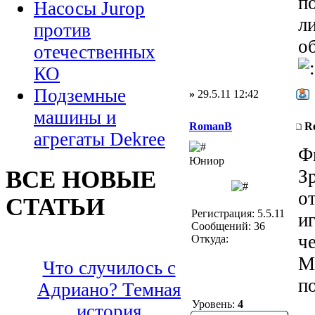
п
Насосы Jurop
ли
против
о
отечественных
КО
Подземные
»
29.5.11 12:42
машины и
RomanB
R
агрегаты Dekree
Ф
Юниор
ВСЕ НОВЫЕ
З
о
СТАТЬИ
Регистрация: 5.5.11
и
Сообщений: 36
ч
Откуда:
М
Что случилось с
п
Адриано? Темная
Уровень:
4
история