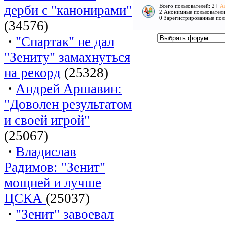
дерби с "канонирами"
Всего пользователей: 2 [
А
2 Анонимные пользовател
0 Зарегистрированные пол
(34576)
·
"Спартак" не дал
"Зениту" замахнуться
на рекорд
(25328)
·
Андрей Аршавин:
"Доволен результатом
и своей игрой"
(25067)
·
Владислав
Радимов: "Зенит"
мощней и лучше
ЦСКА
(25037)
·
"Зенит" завоевал