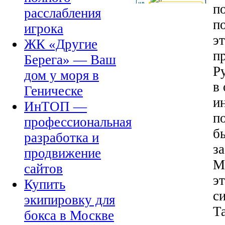
п
расслабления
по
игрока
э
ЖК «Другие
п
Берега» — Ваш
Р
дом у моря в
в
Геническе
и
ИнТОП —
п
профессиональная
б
разработка и
з
продвижение
М
сайтов
э
Купить
с
экипировку для
Т
бокса в Москве