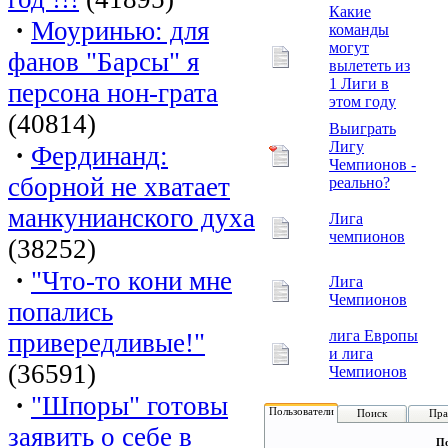
Какие
·
Моуринью: для
команды
могут
фанов "Барсы" я
вылететь из
1 Лиги в
персона нон-грата
этом году
(40814)
Выиграть
Лигу
·
Фердинанд:
Чемпионов -
сборной не хватает
реально?
манкунианского духа
Лига
чемпионов
(38252)
·
"Что-то кони мне
Лига
Чемпионов
попались
лига Европы
привередливые!"
и лига
(36591)
Чемпионов
·
"Шпоры" готовы
Пользователи
Поиск
Пра
заявить о себе в
По