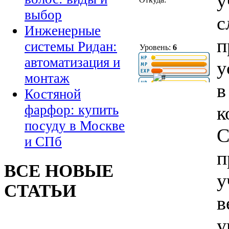
у
выбор
с
Инженерные
п
системы Ридан:
Уровень:
6
автоматизация и
у
монтаж
в
Костяной
к
фарфор: купить
посуду в Москве
С
и СПб
п
ВСЕ НОВЫЕ
у
СТАТЬИ
в
у