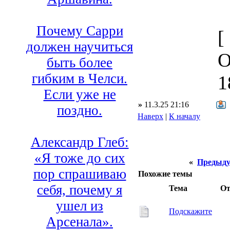
Почему Сарри
[
должен научиться
O
быть более
гибким в Челси.
1
Если уже не
»
11.3.25 21:16
поздно.
Наверх
|
К началу
Александр Глеб:
«Я тоже до сих
«
Предыду
пор спрашиваю
Похожие темы
себя, почему я
Тема
От
ушел из
Подскажите
Арсенала».