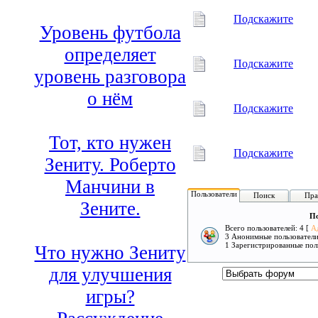
Подскажите
Уровень футбола
определяет
Подскажите
уровень разговора
о нём
Подскажите
Тот, кто нужен
Подскажите
Зениту. Роберто
Манчини в
Пользователи
Поиск
Пра
Зените.
По
Всего пользователей: 4 [
А
3 Анонимные пользовател
1 Зарегистрированные пол
Что нужно Зениту
для улучшения
игры?