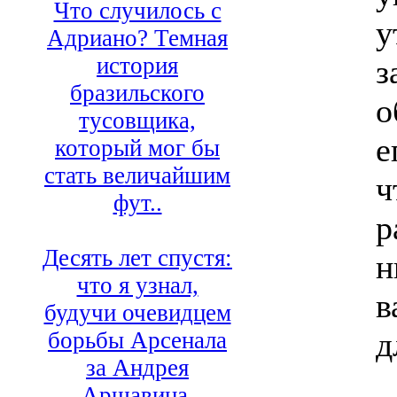
Что случилось с
у
Адриано? Темная
история
з
бразильского
о
тусовщика,
е
который мог бы
стать величайшим
ч
фут..
р
Десять лет спустя:
н
что я узнал,
в
будучи очевидцем
д
борьбы Арсенала
за Андрея
Аршавина.