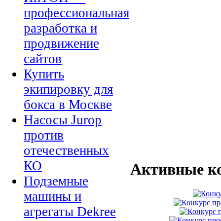
профессиональная
разработка и
продвижение
сайтов
Купить
экипировку для
бокса в Москве
Насосы Jurop
против
отечественных
КО
Активные к
Подземные
машины и
агрегаты Dekree