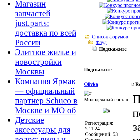
Магазин
запчастей
just.parts:
доставка по всей
Список форумов
России
Флуд
Подскажите
Элитное жилье и
новостройки
Подскажите
Москвы
Компания Ярмак
Olivka
R
— официальный
П
партнер Schuco в
Молодёжный состав
Москве и МО об
п
Детские
з
Регистрация:
аксессуары для
5.11.24
Сообщений: 53
волос: виды и
Откуда: