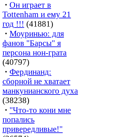
·
Он играет в
Tottenham и ему 21
год !!!
(41881)
·
Моуринью: для
фанов "Барсы" я
персона нон-грата
(40797)
·
Фердинанд:
сборной не хватает
манкунианского духа
(38238)
·
"Что-то кони мне
попались
привередливые!"