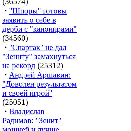
(36574)
·
"Шпоры" готовы
заявить о себе в
дерби с "канонирами"
(34560)
·
"Спартак" не дал
"Зениту" замахнуться
на рекорд
(25312)
·
Андрей Аршавин:
"Доволен результатом
и своей игрой"
(25051)
·
Владислав
Радимов: "Зенит"
мощней и лучше