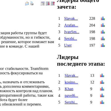
зачета:
1
Slavak...
228
2
Arafan...
204
3
IvanSm...
198
зация работы группы будет
обдуманности, но и гибкости,
4
Serzhi...
198
о решение, которое поможет вам
5
User
197
ние в команде. С нашей
Лидеры
последнего этапа:
лог стабильности. TeamStorm
ность фокусироваться на
1
Slavak...
13
, назначать и отслеживать
2
kosino...
12
ть дополнена комментариями,
3
Khan
9
можность контроля над планом.
орпоративной работы, такие как
4
pavel6...
9
ота будет более
5
Serzhi...
9
х обновлений и перемен.