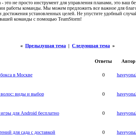
 - это не просто инструмент для управления планами, это ваш 
ии работы команды. Мы можем предложить все важное для благ
и достижения установленных целей. Не упустите удобный случа
 вашей команды с помощью TeamStorm!
«
Предыдущая тема
|
Следующая тема
»
Ответы
Автор
 бокса в Москве
0
haveyona
 волос: виды и выбор
0
haveyona
игры для Android бесплатно
0
haveyona
тений для сада с доставкой
0
haveyona