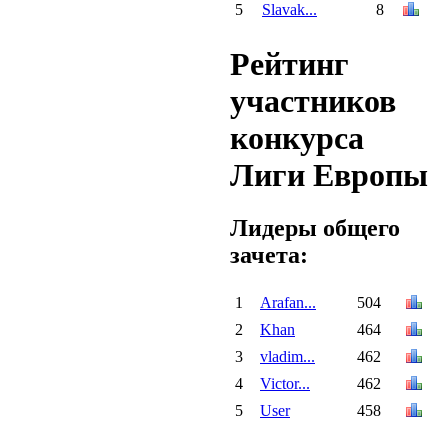
5
Slavak...
8
Рейтинг
участников
конкурса
Лиги Европы
Лидеры общего
зачета:
1
Arafan...
504
2
Khan
464
3
vladim...
462
4
Victor...
462
5
User
458