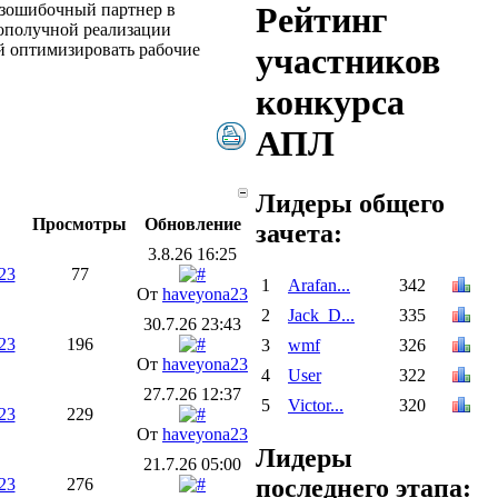
безошибочный партнер в
Рейтинг
ополучной реализации
й оптимизировать рабочие
участников
конкурса
АПЛ
Лидеры общего
Просмотры
Обновление
зачета:
3.8.26 16:25
23
77
1
Arafan...
342
От
haveyona23
2
Jack_D...
335
30.7.26 23:43
23
196
3
wmf
326
От
haveyona23
4
User
322
27.7.26 12:37
5
Victor...
320
23
229
От
haveyona23
Лидеры
21.7.26 05:00
последнего этапа:
23
276