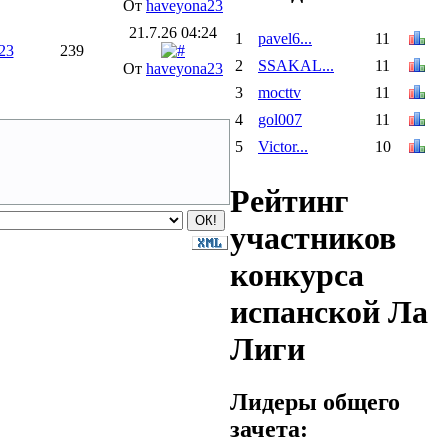
От
haveyona23
21.7.26 04:24
1
pavel6...
11
23
239
2
SSAKAL...
11
От
haveyona23
3
mocttv
11
4
gol007
11
5
Victor...
10
Рейтинг
участников
конкурса
испанской Ла
Лиги
Лидеры общего
зачета: