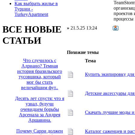
TeamStorm
Как выбрать жилье в
организац
Турции -
проектов 
TurkeyApartment
процессы
ВСЕ НОВЫЕ
»
21.5.25 13:24
СТАТЬИ
Похожие темы
Что случилось с
Тема
Адриано? Темная
история бразильского
Купить экипировку для
тусовщика, который
мог бы стать
величайшим фут..
Детские аксессуары для
Десять лет спустя: что я
узнал, будучи
очевидцем борьбы
Скачать лучшие моды и 
Арсенала за Андрея
Аршавина.
Почему Сарри должен
Каталог саженцев и рас