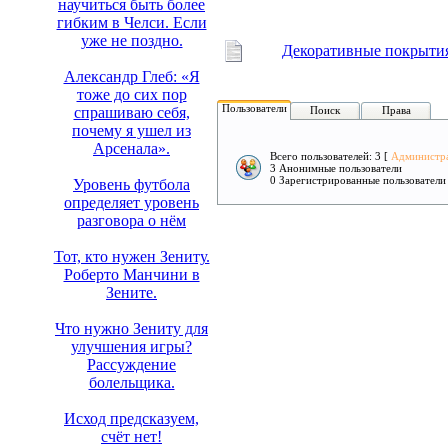
научиться быть более
гибким в Челси. Если
уже не поздно.
Декоративные покрытия
Александр Глеб: «Я
тоже до сих пор
Пользователи
Поиск
Права
спрашиваю себя,
почему я ушел из
Арсенала».
Всего пользователей: 3 [
Администр
3 Анонимные пользователи
0 Зарегистрированные пользователи
Уровень футбола
определяет уровень
разговора о нём
Тот, кто нужен Зениту.
Роберто Манчини в
Зените.
Что нужно Зениту для
улучшения игры?
Рассуждение
болельщика.
Исход предсказуем,
счёт нет!