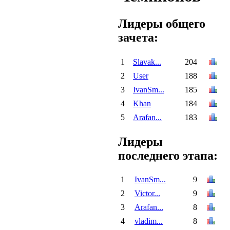
Лидеры общего
зачета:
1
Slavak...
204
2
User
188
3
IvanSm...
185
4
Khan
184
5
Arafan...
183
Лидеры
последнего этапа:
1
IvanSm...
9
2
Victor...
9
3
Arafan...
8
4
vladim...
8