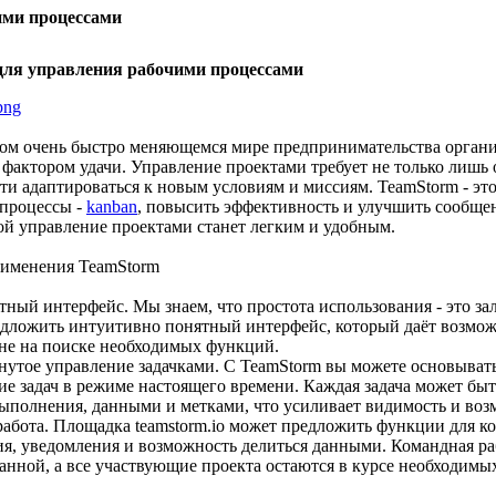
ими процессами
для управления рабочими процессами
png
ом очень быстро меняющемся мире предпринимательства органи
фактором удачи. Управление проектами требует не только лишь 
ти адаптироваться к новым условиям и миссиям. TeamStorm - эт
процессы -
kanban
, повысить эффективность и улучшить сообще
й управление проектами станет легким и удобным.
именения TeamStorm
тный интерфейс. Мы знаем, что простота использования - это за
дложить интуитивно понятный интерфейс, который даёт возмож
а не на поиске необходимых функций.
нутое управление задачками. С TeamStorm вы можете основывать
е задач в режиме настоящего времени. Каждая задача может бы
ыполнения, данными и метками, что усиливает видимость и воз
работа. Площадка teamstorm.io может предложить функции для к
я, уведомления и возможность делиться данными. Командная раб
анной, а все участвующие проекта остаются в курсе необходимы