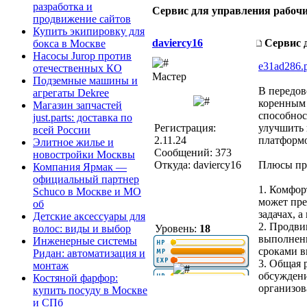
разработка и
Сервис для управления рабоч
продвижение сайтов
Купить экипировку для
daviercy16
Сервис 
бокса в Москве
Насосы Jurop против
e31ad286.
отечественных КО
Мастер
Подземные машины и
В передов
агрегаты Dekree
коренным 
Магазин запчастей
способнос
just.parts: доставка по
Регистрация:
улучшить 
всей России
2.11.24
платформо
Элитное жилье и
Сообщений: 373
новостройки Москвы
Откуда: daviercy16
Плюсы пр
Компания Ярмак —
официальный партнер
1. Комфор
Schuco в Москве и МО
может пре
об
задачах, 
Детские аксессуары для
2. Продви
Уровень:
18
волос: виды и выбор
выполнени
Инженерные системы
сроками в
Ридан: автоматизация и
3. Общая 
монтаж
обсуждени
Костяной фарфор:
организов
купить посуду в Москве
и СПб