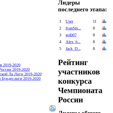
Лидеры
последнего этапа:
1
User
11
2
IvanSm...
8
3
gol007
8
4
Alex_6...
8
5
Jack_D...
8
Рейтинг
участников
конкурса
Чемпионата
России
Лидеры общего