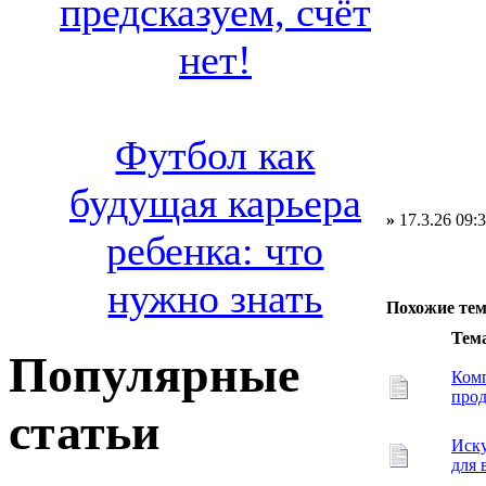
предсказуем, счёт
нет!
Футбол как
будущая карьера
»
17.3.26 09:
ребенка: что
нужно знать
Похожие те
Тем
Популярные
Ком
прод
статьи
Иску
для 