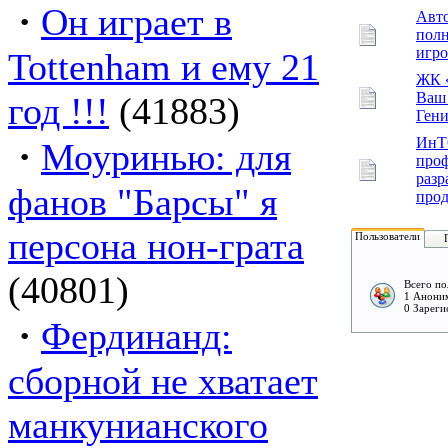
·
Он играет в
Авт
полн
игро
Tottenham и ему 21
ЖК 
Ваш 
год !!!
(41883)
Гени
·
Ин
Моуринью: для
проф
разр
фанов "Барсы" я
прод
персона нон-грата
Пользователи
(40801)
Всего по
1 Аноним
0 Зареги
·
Фердинанд:
сборной не хватает
манкунианского