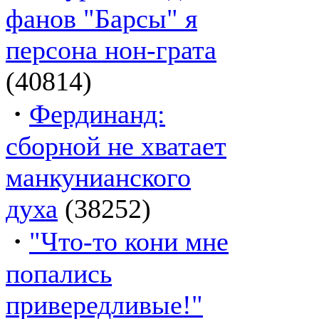
фанов "Барсы" я
персона нон-грата
(40814)
·
Фердинанд:
сборной не хватает
манкунианского
духа
(38252)
·
"Что-то кони мне
попались
привередливые!"