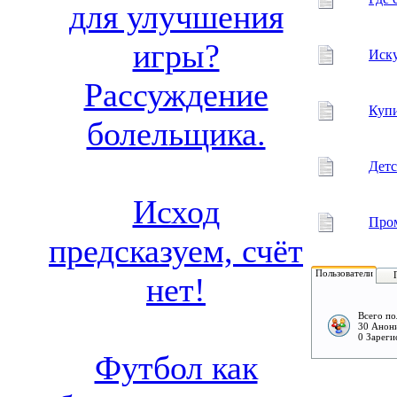
для улучшения
игры?
Иску
Рассуждение
Купи
болельщика.
Детс
Исход
Пром
предсказуем, счёт
Пользователи
нет!
Всего по
30 Анон
0 Зареги
Футбол как