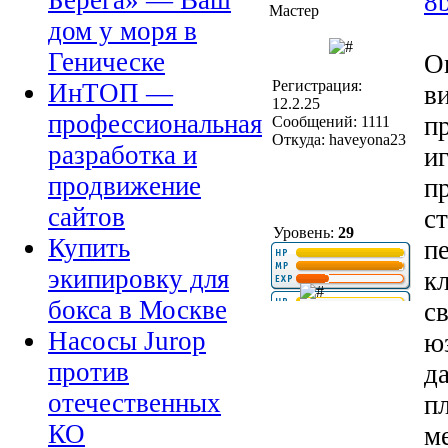
Берега» — Ваш
8
Мастер
дом у моря в
Геническе
O
Регистрация:
ИнТОП —
в
12.2.25
профессиональная
п
Сообщений: 1111
Откуда: haveyona23
разработка и
и
продвижение
п
сайтов
с
Уровень:
29
Купить
п
экипировку для
к
бокса в Москве
с
Насосы Jurop
ю
против
д
отечественных
п
КО
м