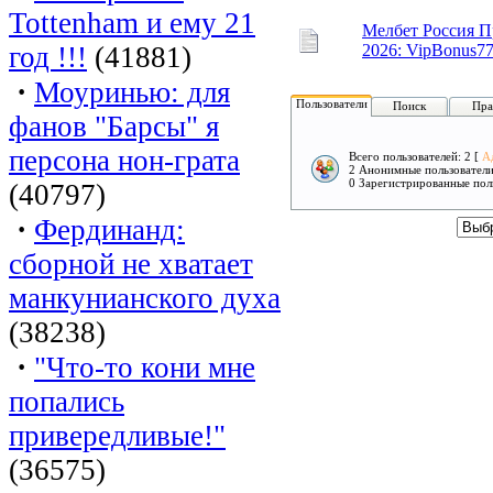
Tottenham и ему 21
Мелбет Россия 
год !!!
(41881)
2026: VipBonus7
·
Моуринью: для
Пользователи
Поиск
Пра
фанов "Барсы" я
персона нон-грата
Всего пользователей: 2 [
А
2 Анонимные пользовател
0 Зарегистрированные пол
(40797)
·
Фердинанд:
сборной не хватает
манкунианского духа
(38238)
·
"Что-то кони мне
попались
привередливые!"
(36575)