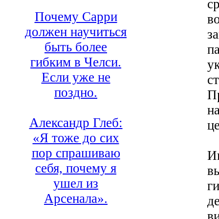
с
Почему Сарри
в
должен научиться
з
быть более
п
гибким в Челси.
у
Если уже не
с
поздно.
П
н
Александр Глеб:
ц
«Я тоже до сих
пор спрашиваю
И
себя, почему я
в
ушел из
г
Арсенала».
д
в