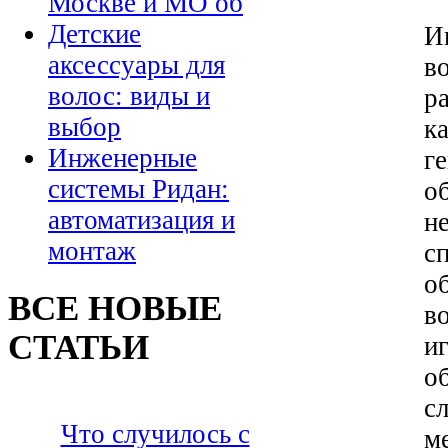
Москве и МО об
Детские
И
аксессуары для
в
волос: виды и
р
выбор
к
Инженерные
г
системы Ридан:
о
автоматизация и
н
монтаж
с
о
ВСЕ НОВЫЕ
в
СТАТЬИ
и
о
с
Что случилось с
м