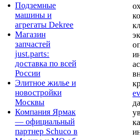
Подземные
о
машины и
к
агрегаты Dekree
к
Магазин
э
запчастей
о
just.parts:
и
доставка по всей
а
России
в
Элитное жилье и
к
новостройки
e
Москвы
д
Компания Ярмак
у
— официальный
к
партнер Schuco в
и