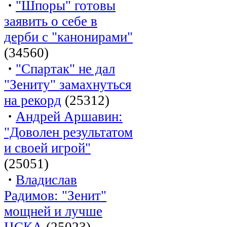
·
"Шпоры" готовы
заявить о себе в
дерби с "канонирами"
(34560)
·
"Спартак" не дал
"Зениту" замахнуться
на рекорд
(25312)
·
Андрей Аршавин:
"Доволен результатом
и своей игрой"
(25051)
·
Владислав
Радимов: "Зенит"
мощней и лучше
ЦСКА
(25023)