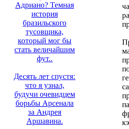
Адриано? Темная
ч
история
р
бразильского
п
тусовщика,
который мог бы
П
стать величайшим
м
фут..
п
п
Десять лет спустя:
г
что я узнал,
с
будучи очевидцем
п
борьбы Арсенала
п
за Андрея
ф
Аршавина.
к