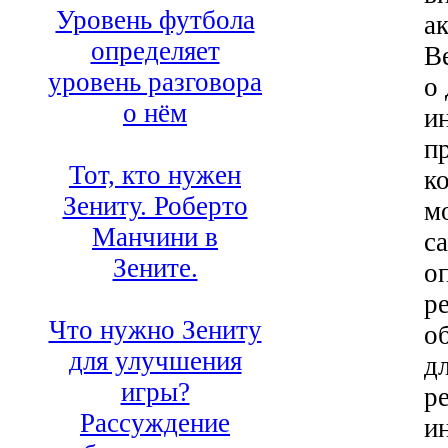
Уровень футбола
а
определяет
В
уровень разговора
о
о нём
и
п
Тот, кто нужен
к
Зениту. Роберто
м
Манчини в
с
Зените.
о
р
Что нужно Зениту
о
для улучшения
д
игры?
р
Рассуждение
и