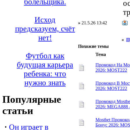
болельщика.
о
т
Исход
»
21.5.26 13:42
предсказуем, счёт
нет!
«
П
Похожие темы
Футбол как
Тема
будущая карьера
Промокод На Мо
2026: MOST222
ребенка: что
нужно знать
Промокод В Мос
2026: MOST222
Популярные
Промокод Mostbe
2026: MEGA888 
статьи
Mostbet Промоко
·
Бонус 2026: MO
Он играет в