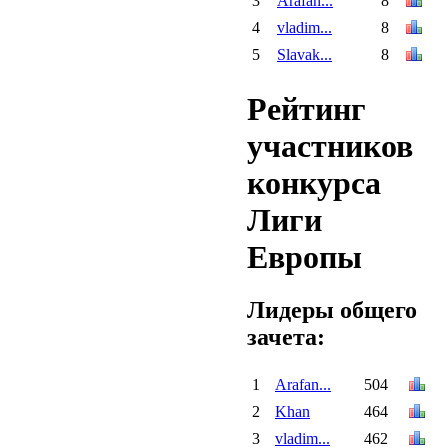
3
Arafan...
8
4
vladim...
8
5
Slavak...
8
Рейтинг
участников
конкурса
Лиги
Европы
Лидеры общего
зачета:
1
Arafan...
504
2
Khan
464
3
vladim...
462