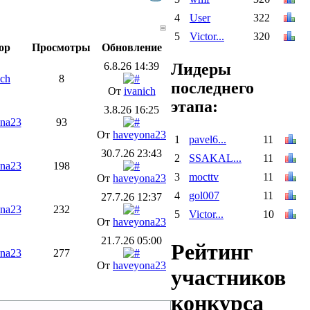
4
User
322
5
Victor...
320
ор
Просмотры
Обновление
6.8.26 14:39
Лидеры
ich
8
последнего
От
ivanich
этапа:
3.8.26 16:25
na23
93
От
haveyona23
1
pavel6...
11
30.7.26 23:43
2
SSAKAL...
11
na23
198
3
mocttv
11
От
haveyona23
4
gol007
11
27.7.26 12:37
na23
232
5
Victor...
10
От
haveyona23
21.7.26 05:00
Рейтинг
na23
277
От
haveyona23
участников
конкурса