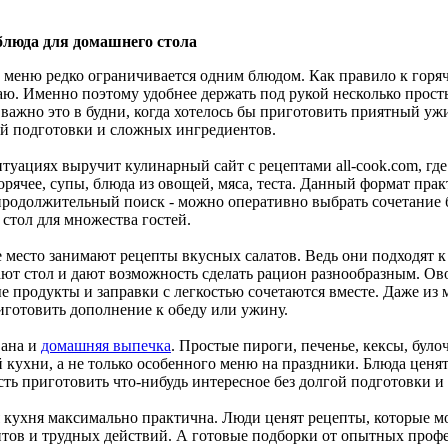
блюда для домашнего стола
меню редко ограничивается одним блюдом. Как правило к горяче
чаю. Именно поэтому удобнее держать под рукой несколько прост
важно это в будни, когда хотелось бы приготовить приятный ужи
й подготовки и сложных ингредиентов.
итуациях выручит кулинарный сайт с рецептами all-cook.com, где
горячее, супы, блюда из овощей, мяса, теста. Данный формат прак
продолжительный поиск - можно оперативно выбрать сочетание
стол для множества гостей.
 место занимают рецепты вкусных салатов. Ведь они подходят 
ют стол и дают возможность сделать рацион разнообразным. Ово
 продукты и заправки с легкостью сочетаются вместе. Даже из 
готовить дополнение к обеду или ужину.
вана и
домашняя выпечка
. Простые пироги, печенье, кексы, було
 кухни, а не только особенного меню на праздники. Блюда ценя
ть приготовить что-нибудь интересное без долгой подготовки и
кухня максимально практична. Люди ценят рецепты, которые м
тов и трудных действий. А готовые подборки от опытных проф