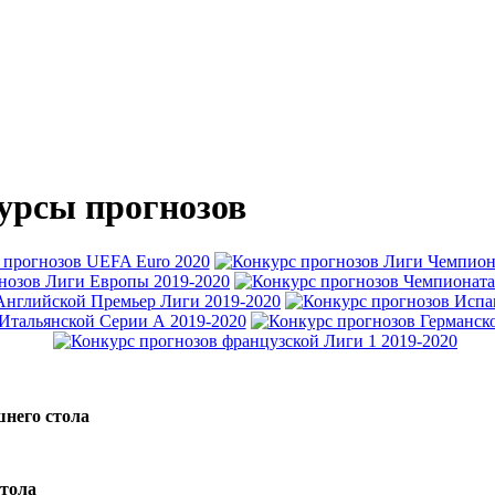
урсы прогнозов
шнего стола
стола