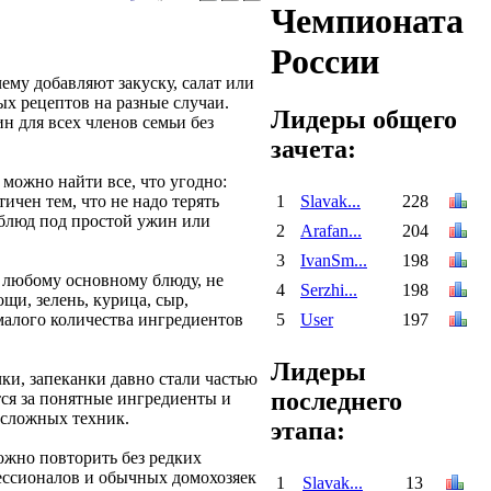
Чемпионата
России
му добавляют закуску, салат или
ых рецептов на разные случаи.
Лидеры общего
н для всех членов семьи без
зачета:
 можно найти все, что угодно:
1
Slavak...
228
тичен тем, что не надо терять
 блюд под простой ужин или
2
Arafan...
204
3
IvanSm...
198
к любому основному блюду, не
4
Serzhi...
198
щи, зелень, курица, сыр,
5
User
197
малого количества ингредиентов
Лидеры
чки, запеканки давно стали частью
последнего
тся за понятные ингредиенты и
 сложных техник.
этапа:
ожно повторить без редких
ессионалов и обычных домохозяек
1
Slavak...
13