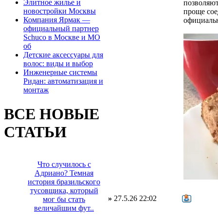
Элитное жилье и
позволяют
новостройки Москвы
проще сое
Компания Ярмак —
официальн
официальный партнер
Schuco в Москве и МО
об
Детские аксессуары для
волос: виды и выбор
Инженерные системы
Ридан: автоматизация и
монтаж
ВСЕ НОВЫЕ
СТАТЬИ
Что случилось с
Адриано? Темная
история бразильского
тусовщика, который
»
27.5.26 22:02
мог бы стать
величайшим фут..