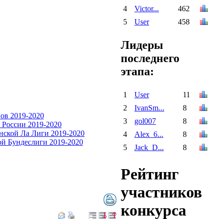
4
Victor...
462
5
User
458
Лидеры
последнего
этапа:
1
User
11
2
IvanSm...
8
3
gol007
8
4
Alex_6...
8
5
Jack_D...
8
Рейтинг
участников
конкурса