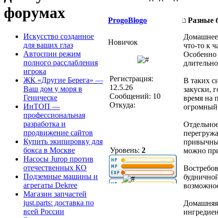
форумах
ProgoBlogo
Разные 
Искусство созданное
Домашнее 
Новичок
для ваших глаз
что-то к 
Автоспин режим
Особенно 
полного расслабления
длительно
игрока
Регистрация:
ЖК «Другие Берега» —
В таких с
12.5.26
Ваш дом у моря в
закуски, 
Сообщений: 10
Геническе
время на 
Откуда:
ИнТОП —
огромный 
профессиональная
разработка и
Отдельное
продвижение сайтов
перегружа
Купить экипировку для
привычные
Уровень:
2
бокса в Москве
можно при
Насосы Jurop против
отечественных КО
Востребо
Подземные машины и
будничной
агрегаты Dekree
возможнос
Магазин запчастей
just.parts: доставка по
Домашняя 
всей России
ингредиен