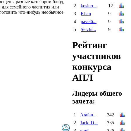
змещены разные категории блюд,
2
kosino...
12
й для семейного чаепития или
готовить что-нибудь необычное.
3
Khan
9
4
pavel6...
9
5
Serzhi...
9
Рейтинг
участников
конкурса
АПЛ
Лидеры общего
зачета:
1
Arafan...
342
2
Jack_D...
335
3
wmf
326