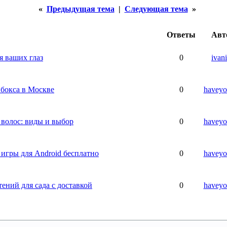
«
Предыдущая тема
|
Следующая тема
»
Ответы
Авт
я ваших глаз
0
ivan
 бокса в Москве
0
haveyo
 волос: виды и выбор
0
haveyo
игры для Android бесплатно
0
haveyo
тений для сада с доставкой
0
haveyo