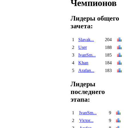
Чемпионов
Лидеры общего
зачета:
1
Slavak...
204
2
User
188
3
IvanSm...
185
4
Khan
184
5
Arafan...
183
Лидеры
последнего
этапа:
1
IvanSm...
9
2
Victor...
9