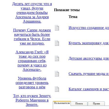
Десять лет спустя: что я
узнал, будучи
Похожие темы
очевидцем борьбы
Тема
Арсенала за Андрея
Аршавина.
Искусство созданное дл
Почему Сарри должен
научиться быть более
гибким в Челси. Если
Купить экипировку для
уже не поздно.
Александр Глеб: «Я
тоже до сих пор
Детские аксессуары для
спрашиваю себя,
почему я ушел из
Арсенала».
Скачать лучшие моды и 
Уровень футбола
определяет уровень
разговора о нём
Каталог саженцев и рас
Тот, кто нужен Зениту.
Роберто Манчини в
Пользователи
Поиск
Права
Зените.