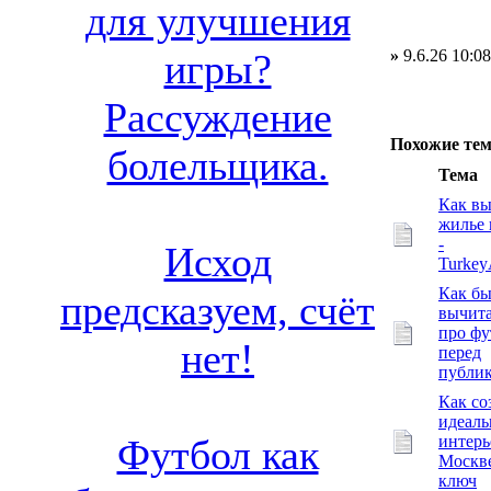
для улучшения
»
9.6.26 10:08
игры?
Рассуждение
Похожие те
болельщика.
Тема
Как вы
жилье 
-
Исход
Turkey
Как бы
предсказуем, счёт
вычита
про фу
нет!
перед
публи
Как со
идеал
интерь
Футбол как
Москв
ключ