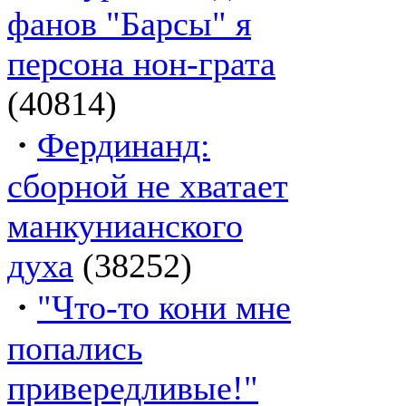
фанов "Барсы" я
персона нон-грата
(40814)
·
Фердинанд:
сборной не хватает
манкунианского
духа
(38252)
·
"Что-то кони мне
попались
привередливые!"