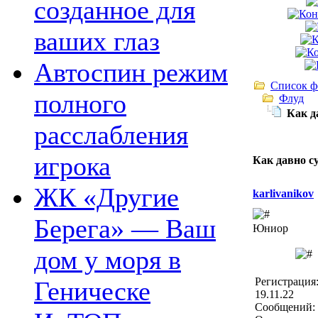
созданное для
ваших глаз
Автоспин режим
Список ф
полного
Флуд
Как д
расслабления
игрока
Как давно с
ЖК «Другие
karlivanikov
Берега» — Ваш
Юниор
дом у моря в
Регистрация
Геническе
19.11.22
Сообщений: 