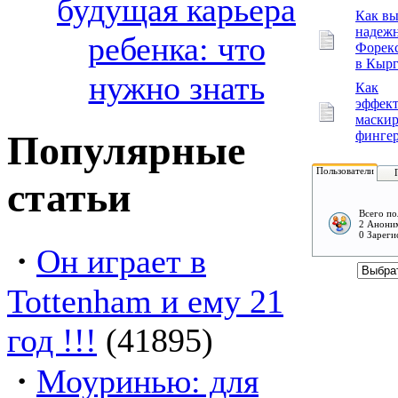
будущая карьера
Как вы
надеж
ребенка: что
Форекс
в Кырг
нужно знать
Как
эффек
маскир
Популярные
финге
Пользователи
статьи
Всего по
2 Аноним
0 Зареги
·
Он играет в
Tottenham и ему 21
год !!!
(41895)
·
Моуринью: для