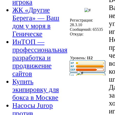
игрока
В
ЖК «Другие
н
Берега» — Ваш
Регистрация:
у
дом у моря в
28.3.10
Сообщений: 65535
и
Геническе
Откуда:
Н
ИнТОП —
п
профессиональная
ч
разработка и
Уровень:
112
в
продвижение
к
сайтов
ш
Купить
Д
экипировку для
з
бокса в Москве
х
Насосы Jurop
иг
против