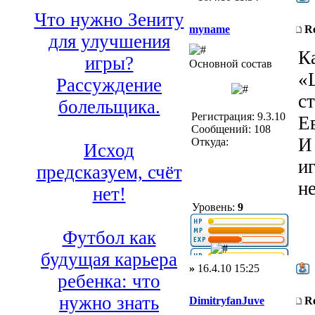
Что нужно Зениту
myname
R
для улучшения
К
игры?
Основной состав
«
Рассуждение
с
болельщика.
Регистрация: 9.3.10
Е
Сообщений: 108
И
Откуда:
Исход
и
предсказуем, счёт
н
нет!
Уровень:
9
Футбол как
будущая карьера
»
16.4.10 15:25
ребенка: что
нужно знать
DimitryfanJuve
R