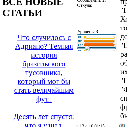
ВСЕ НОВЫЕ
п
Сообщений: 27
Откуда:
"
СТАТЬИ
Х
т
Уровень:
3
д
Что случилось с
"
Адриано? Темная
р
история
о
бразильского
и
тусовщика,
"
который мог бы
"
стать величайшим
сп
фут..
ф
б
Десять лет спустя:
что я узнал,
»
13.4.10 01:15