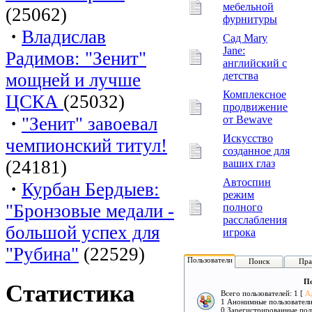
мебельной
(25062)
фурнитуры
·
Владислав
Сад Mary
Jane:
Радимов: "Зенит"
английский с
мощней и лучше
детства
Комплексное
ЦСКА
(25032)
продвижение
·
"Зенит" завоевал
от Bewave
Искусство
чемпионский титул!
созданное для
(24181)
ваших глаз
Автоспин
·
Курбан Бердыев:
режим
"Бронзовые медали -
полного
расслабления
большой успех для
игрока
"Рубина"
(22529)
Пользователи
Поиск
Пра
По
Статистика
Всего пользователей: 1 [
А
1 Анонимные пользовател
0 Зарегистрированные пол