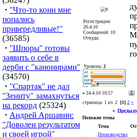
д
·
"Что-то кони мне
п
попались
Регистрация:
п
привередливые!"
20.4.10
Сообщений: 10
М
(36585)
Откуда:
п
·
"Шпоры" готовы
г
заявить о себе в
дерби с "канонирами"
Уровень:
2
(34570)
·
"Спартак" не дал
»
24.4.10 10:57
"Зениту" замахнуться
страница 1 из 2
[1]
2
»
на рекорд
(25324)
«
Предыду
·
Андрей Аршавин:
Похожие темы
"Доволен результатом
Тема
От
и своей игрой"
Производство