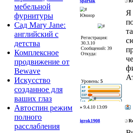
spartak
R
мебельной
Я 
фурнитуры
Юниор
п
Сад Mary Jane:
та
английский с
Регистрация:
с
детства
30.3.10
п
Сообщений: 39
Комплексное
Откуда:
ч
продвижение от
ф
Bewave
А
Искусство
Уровень:
5
созданное для
ваших глаз
Автоспин режим
»
9.4.10 13:09
полного
igrok1908
R
расслабления
В