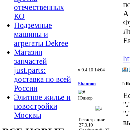
п
отечественных
А
КО
Ф
Подземные
Л
машины и
Е
агрегаты Dekree
Магазин
ht
запчастей
just.parts:
»
9.4.10 14:04
доставка по всей
Shannon
R
России
Е
Элитное жилье и
Юниор
"Л
новостройки
"
Москвы
Регистрация:
в
27.3.10