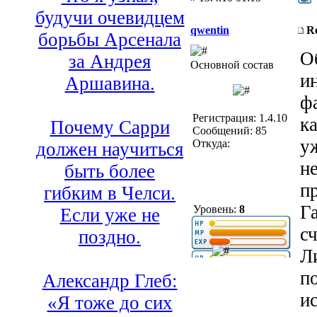
будучи очевидцем
qwentin
R
борьбы Арсенала
О
за Андрея
Основной состав
и
Аршавина.
ф
Регистрация: 1.4.10
к
Почему Сарри
Сообщений: 85
у
Откуда:
должен научиться
н
быть более
п
гибким в Челси.
Г
Уровень:
8
Если уже не
с
поздно.
Л
п
Александр Глеб:
и
«Я тоже до сих