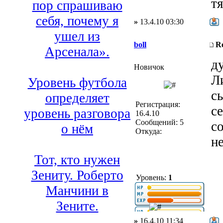
т
пор спрашиваю
себя, почему я
»
13.4.10 03:30
ушел из
boll
R
Арсенала».
д
Новичок
Л
Уровень футбола
с
определяет
Регистрация:
с
уровень разговора
16.4.10
Сообщений: 5
с
о нём
Откуда:
н
Тот, кто нужен
Зениту. Роберто
Уровень:
1
Манчини в
Зените.
»
16.4.10 11:34