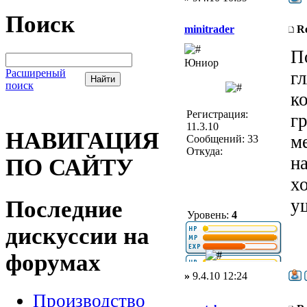
Поиск
minitrader
R
П
Юниор
Расширеный
г
поиск
к
Регистрация:
г
11.3.10
НАВИГАЦИЯ
м
Сообщений: 33
Откуда:
н
ПО САЙТУ
хо
у
Последние
Уровень:
4
дискуссии на
форумах
»
9.4.10 12:24
Производство