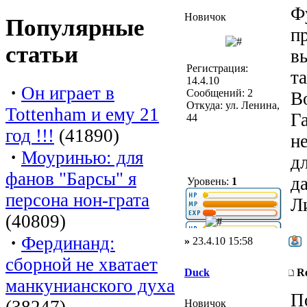
Ф
Новичок
Популярные
п
статьи
в
Регистрация:
т
14.4.10
·
Он играет в
Сообщений: 2
В
Откуда: ул. Ленина,
Tottenham и ему 21
Г
44
год !!!
(41890)
н
·
Моуринью: для
дл
фанов "Барсы" я
д
Уровень:
1
персона нон-грата
Л
(40809)
·
Фердинанд:
»
23.4.10 15:58
сборной не хватает
Duck
R
манкунианского духа
П
(38247)
Новичок