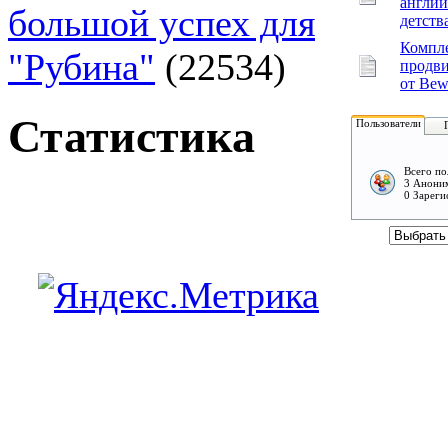
англий
большой успех для
детств
Компл
"Рубина"
(22534)
продв
от Bew
Статистика
Пользователи
Всего по
3 Аноним
0 Зареги