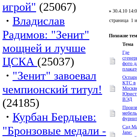
игрой"
(25067)
»
30.4.10 14:
·
Владислав
страница 1 
Радимов: "Зенит"
Похожие те
мощней и лучше
Тема
Где
ЦСКА
(25037)
сгенер
фото д
плакат
·
"Зенит" завоевал
Оспар
КТС в
чемпионский титул!
Москве
Юрист
(24185)
ВЭД
Произ
·
Курбан Бердыев:
мебел
фурни
"Бронзовые медали -
Сад Ma
Jane: