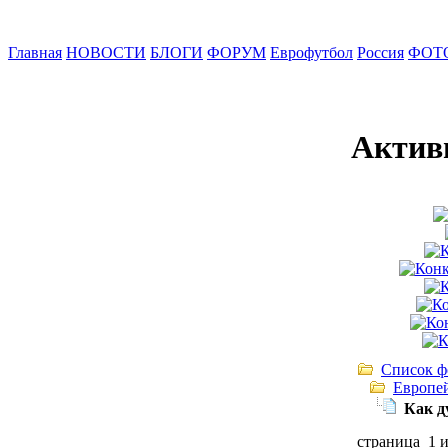
Главная
НОВОСТИ
БЛОГИ
ФОРУМ
Еврофутбол
Россия
ФОТ
Актив
Список ф
Европе
Как д
страница 1 