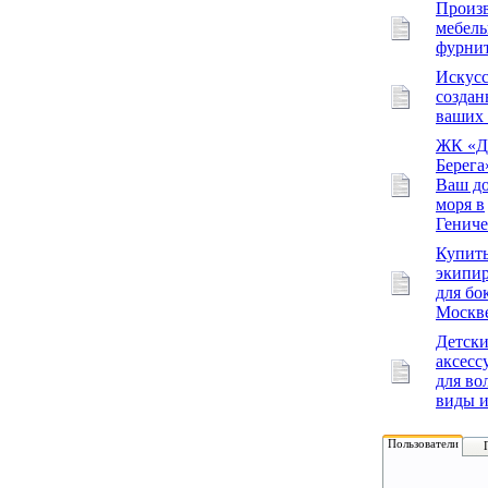
Произ
мебел
фурни
Искусс
создан
ваших 
ЖК «Д
Берег
Ваш до
моря в
Гениче
Купит
экипи
для бо
Москв
Детски
аксесс
для во
виды и
Пользователи