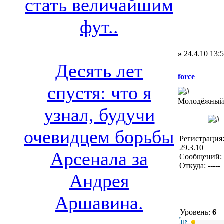
стать величайшим
фут..
»
24.4.10 13:
Десять лет
force
спустя: что я
Молодёжный 
узнал, будучи
очевидцем борьбы
Регистрация
29.3.10
Арсенала за
Сообщений: 
Откуда: -----
Андрея
Аршавина.
Уровень:
6