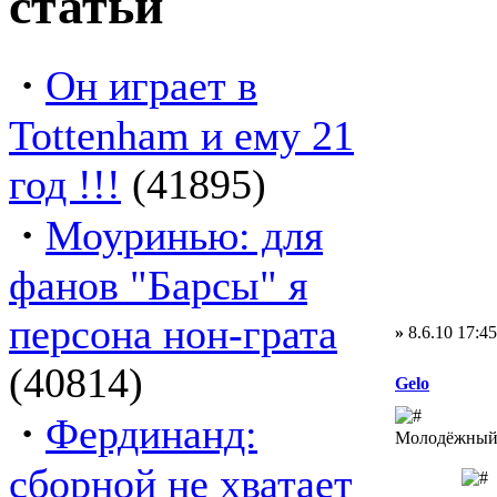
статьи
·
Он играет в
Tottenham и ему 21
год !!!
(41895)
·
Моуринью: для
фанов "Барсы" я
персона нон-грата
»
8.6.10 17:45
(40814)
Gelo
·
Фердинанд:
Молодёжный 
сборной не хватает