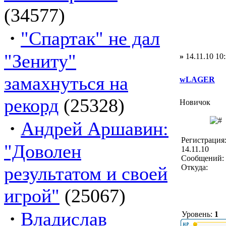
(34577)
·
"Спартак" не дал
"Зениту"
»
14.11.10 10
замахнуться на
wLAGER
рекорд
(25328)
Новичок
·
Андрей Аршавин:
Регистрация
"Доволен
14.11.10
Сообщений: 
результатом и своей
Откуда:
игрой"
(25067)
·
Владислав
Уровень:
1