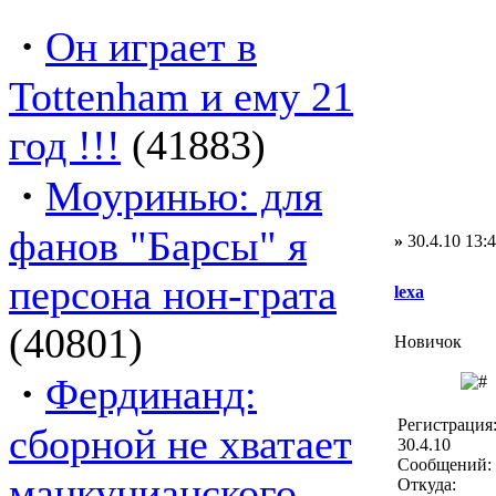
·
Он играет в
Tottenham и ему 21
год !!!
(41883)
·
Моуринью: для
фанов "Барсы" я
»
30.4.10 13:
персона нон-грата
lexa
(40801)
Новичок
·
Фердинанд:
Регистрация
сборной не хватает
30.4.10
Сообщений: 
манкунианского
Откуда: