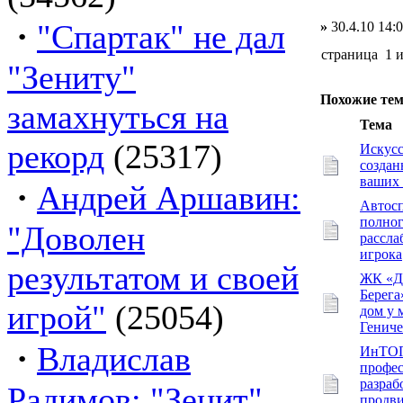
·
"Спартак" не дал
»
30.4.10 14:
страница 1 
"Зениту"
Похожие те
замахнуться на
Тема
рекорд
(25317)
Искусс
создан
ваших 
·
Андрей Аршавин:
Автос
полно
"Доволен
рассла
игрока
результатом и своей
ЖК «Д
Берег
игрой"
(25054)
дом у 
Гениче
·
Владислав
ИнТО
профес
разраб
Радимов: "Зенит"
продв