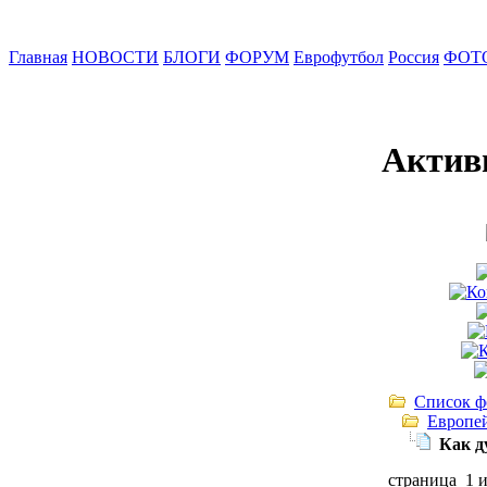
Главная
НОВОСТИ
БЛОГИ
ФОРУМ
Еврофутбол
Россия
ФОТ
Актив
Список ф
Европе
Как д
страница 1 