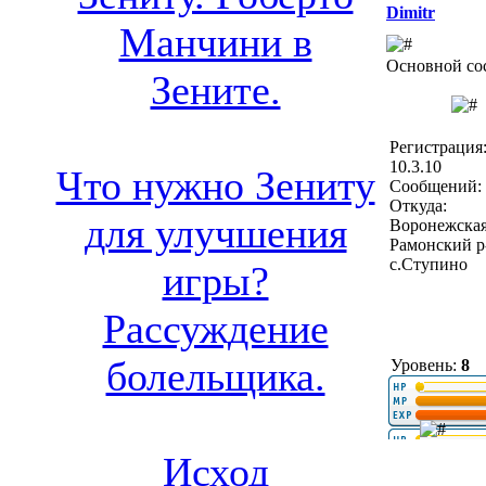
Dimitr
Манчини в
Основной со
Зените.
Регистрация
10.3.10
Что нужно Зениту
Сообщений: 
Откуда:
для улучшения
Воронежская
Рамонский р
с.Ступино
игры?
Рассуждение
болельщика.
Уровень:
8
Исход