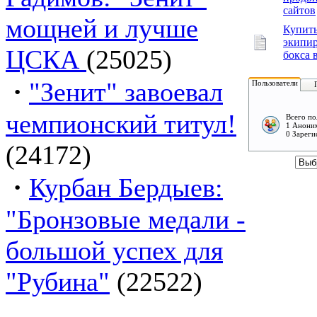
сайтов
мощней и лучше
Купит
экипир
ЦСКА
(25025)
бокса 
·
"Зенит" завоевал
Пользователи
чемпионский титул!
Всего по
1 Аноним
0 Зареги
(24172)
·
Курбан Бердыев:
"Бронзовые медали -
большой успех для
"Рубина"
(22522)