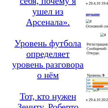
себя, почему я
»
29.4.10 19:
ушел из
myname
Арсенала».
Основной со
Уровень футбола
Регистрация:
Сообщений: 
определяет
Откуда:
уровень разговора
о нём
Уровень:
9
Тот, кто нужен
»
29.4.10 20:
Зениту. Роберто