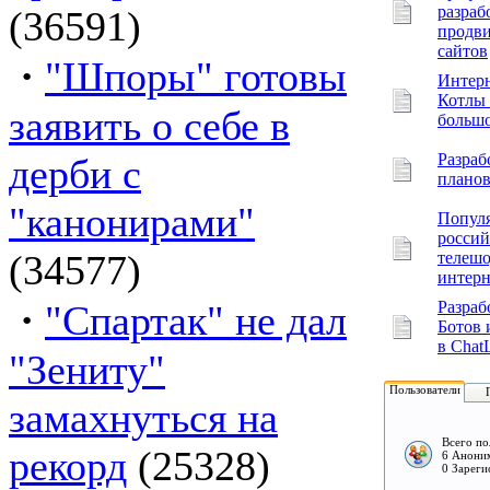
разраб
(36591)
продв
сайтов
·
"Шпоры" готовы
Интерн
Котлы 
заявить о себе в
большо
Разраб
дерби с
планов
"канонирами"
Попул
россий
(34577)
телешо
интерн
·
"Спартак" не дал
Разраб
Ботов 
в Chat
"Зениту"
Пользователи
замахнуться на
Всего по
рекорд
(25328)
6 Аноним
0 Зареги