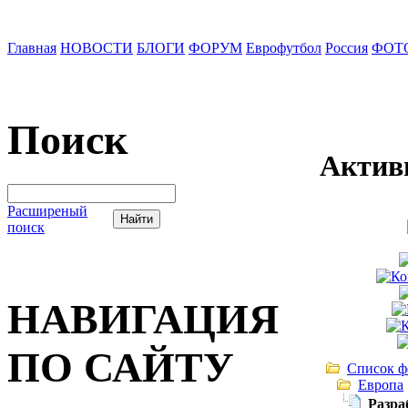
Главная
НОВОСТИ
БЛОГИ
ФОРУМ
Еврофутбол
Россия
ФОТ
Поиск
Актив
Расширеный
поиск
НАВИГАЦИЯ
ПО САЙТУ
Список ф
Европа
Разра