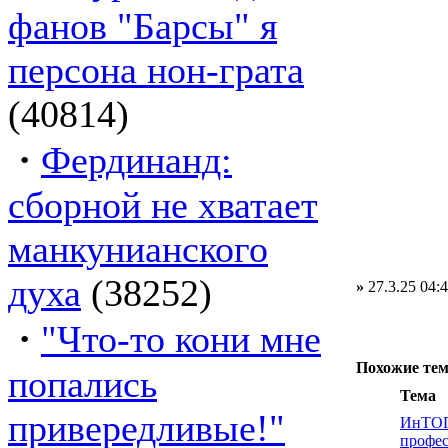
фанов "Барсы" я
персона нон-грата
(40814)
·
Фердинанд:
сборной не хватает
манкунианского
духа
(38252)
»
27.3.25 04:
·
"Что-то кони мне
Похожие те
попались
Тема
привередливые!"
ИнТО
профес