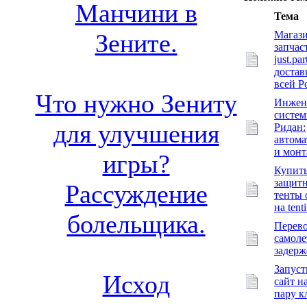
Манчини в
Тема
Магаз
Зените.
запчас
just.par
достав
всей Р
Что нужно Зениту
Инжен
систе
для улучшения
Ридан:
автома
и мон
игры?
Купит
защит
Рассуждение
тенты 
на tenti
болельщика.
Перево
самоле
задерж
Запуст
Исход
сайт н
пару к