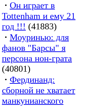
·
Он играет в
Tottenham и ему 21
год !!!
(41883)
·
Моуринью: для
фанов "Барсы" я
персона нон-грата
(40801)
·
Фердинанд:
сборной не хватает
манкунианского