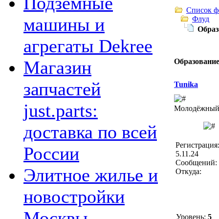
Подземные
Список ф
машины и
Флуд
Образ
агрегаты Dekree
Образование
Магазин
запчастей
Tunika
just.parts:
Молодёжный 
доставка по всей
Регистрация
России
5.11.24
Сообщений: 
Элитное жилье и
Откуда:
новостройки
Москвы
Уровень:
5