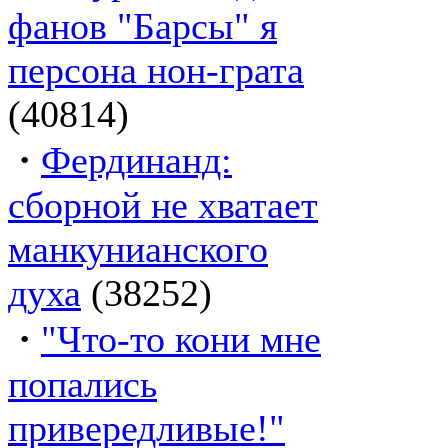
фанов "Барсы" я
персона нон-грата
(40814)
·
Фердинанд:
сборной не хватает
манкунианского
духа
(38252)
·
"Что-то кони мне
попались
привередливые!"