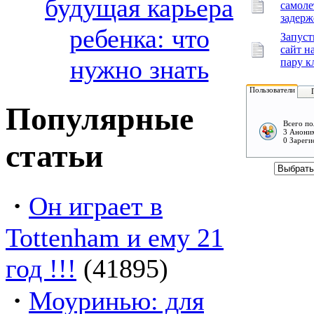
будущая карьера
самоле
задерж
ребенка: что
Запуст
сайт н
нужно знать
пару к
Пользователи
Популярные
Всего по
3 Аноним
0 Зареги
статьи
·
Он играет в
Tottenham и ему 21
год !!!
(41895)
·
Моуринью: для