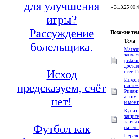
для улучшения
»
31.3.25 00:
игры?
Рассуждение
Похожие те
Тема
болельщика.
Магаз
запчас
just.par
достав
Исход
всей Р
Инжен
предсказуем, счёт
систе
Ридан:
автома
нет!
и мон
Купит
защит
тенты 
Футбол как
на tenti
Перево