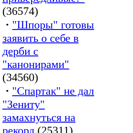
(36574)
·
"Шпоры" готовы
заявить о себе в
дерби с
"канонирами"
(34560)
·
"Спартак" не дал
"Зениту"
замахнуться на
рекорд
(25311)