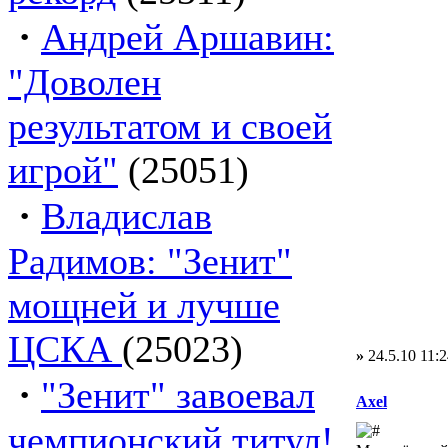
·
Андрей Аршавин:
"Доволен
результатом и своей
игрой"
(25051)
·
Владислав
Радимов: "Зенит"
мощней и лучше
ЦСКА
(25023)
»
24.5.10 11:2
·
"Зенит" завоевал
Axel
чемпионский титул!