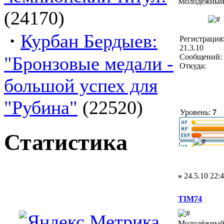
Молодёжный 
(24170)
·
Курбан Бердыев:
Регистрация
21.3.10
Сообщений: 
"Бронзовые медали -
Откуда:
большой успех для
"Рубина"
(22520)
Уровень:
7
Статистика
»
24.5.10 22:
TIM74
Молодёжный 