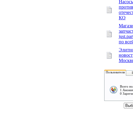
Насосы
проти
отечес
КО
Магаз
запчас
just.pa
по все
Элитно
новос
Москв
Пользователи
Всего по
1 Аноним
0 Зареги