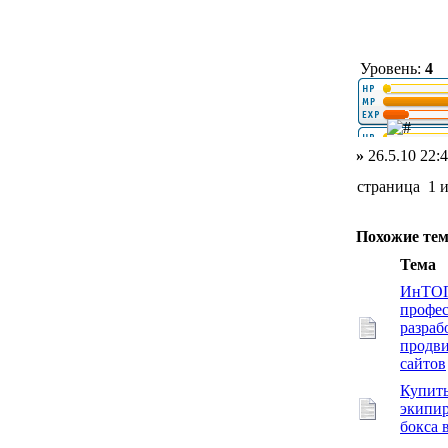
Уровень:
4
»
26.5.10 22:
страница 1 
Похожие те
Тема
ИнТО
профес
разраб
продв
сайтов
Купит
экипир
бокса 