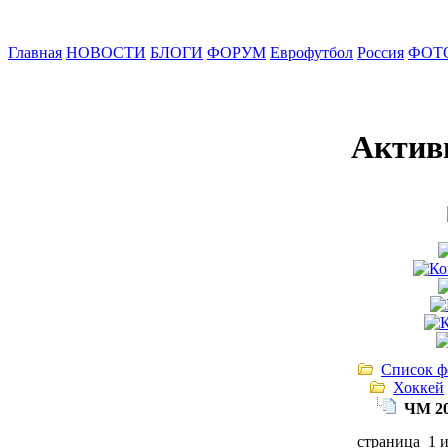
Главная
НОВОСТИ
БЛОГИ
ФОРУМ
Еврофутбол
Россия
ФОТ
Актив
Список ф
Хоккей
ЧМ 20
страница 1 