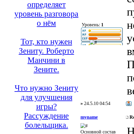
определяет
п
уровень разговора
н
о нём
Уровень:
1
у
Тот, кто нужен
в
Зениту. Роберто
Манчини в
П
Зените.
п
Что нужно Зениту
в
для улучшения
»
24.5.10 04:54
игры?
Рассуждение
myname
R
болельщика.
Н
Основной состав