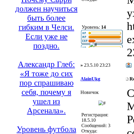
должен научиться
у
быть более
h
гибким в Челси.
Уровень:
14
Если уже не
e
поздно.
2
Александр Глеб:
»
23.5.10 23:23
«Я тоже до сих
AlainUkg
R
пор спрашиваю
С
себя, почему я
Новичок
ушел из
М
Арсенала».
Регистрация:
Р
18.5.10
Сообщений: 3
Уровень футбола
с
Откуда: