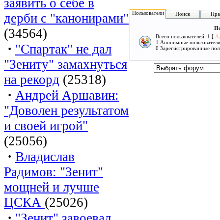
заявить о себе в
Пользователи
дерби с "канонирами"
Поиск
Пра
По
(34564)
Всего пользователей: 1 [
А
1 Анонимные пользовател
·
"Спартак" не дал
0 Зарегистрированные пол
"Зениту" замахнуться
на рекорд
(25318)
·
Андрей Аршавин:
"Доволен результатом
и своей игрой"
(25056)
·
Владислав
Радимов: "Зенит"
мощней и лучше
ЦСКА
(25026)
·
"Зенит" завоевал