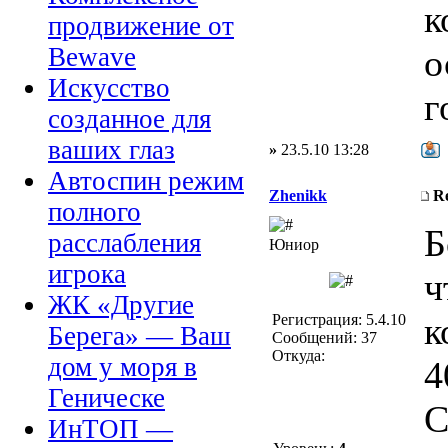
к
продвижение от
о
Bewave
Искусство
г
созданное для
ваших глаз
»
23.5.10 13:28
Автоспин режим
Zhenikk
R
полного
Б
расслабления
Юниор
игрока
ч
ЖК «Другие
к
Регистрация: 5.4.10
Берега» — Ваш
Сообщений: 37
Откуда:
дом у моря в
4
Геническе
С
ИнТОП —