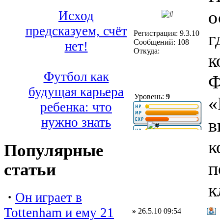
о
Исход
предсказуем, счёт
г
Регистрация: 9.3.10
Сообщений: 108
нет!
Откуда:
к
Футбол как
Ф
будущая карьера
Уровень:
9
«
ребенка: что
в
нужно знать
к
Популярные
п
статьи
к
·
Он играет в
Tottenham и ему 21
»
26.5.10 09:54