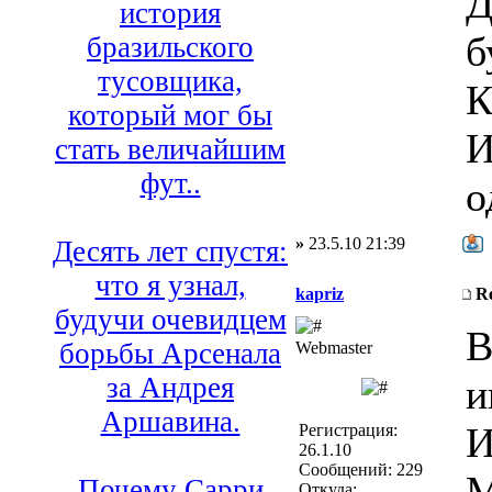
Д
история
б
бразильского
тусовщика,
К
который мог бы
И
стать величайшим
фут..
о
»
23.5.10 21:39
Десять лет спустя:
что я узнал,
kapriz
R
будучи очевидцем
В
борьбы Арсенала
Webmaster
и
за Андрея
Аршавина.
И
Регистрация:
26.1.10
Сообщений: 229
М
Почему Сарри
Откуда: