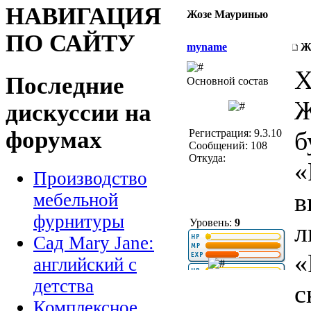
НАВИГАЦИЯ
Жозе Мауринью
ПО САЙТУ
myname
Ж
Х
Последние
Основной состав
Ж
дискуссии на
форумах
б
Регистрация: 9.3.10
Сообщений: 108
Откуда:
«
Производство
в
мебельной
фурнитуры
Уровень:
9
л
Сад Mary Jane:
«
английский с
детства
с
Комплексное