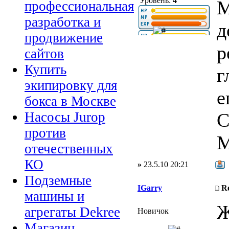
Уровень:
4
М
профессиональная
разработка и
д
продвижение
р
сайтов
Купить
г
экипировку для
е
бокса в Москве
С
Насосы Jurop
против
М
отечественных
КО
»
23.5.10 20:21
Подземные
IGarry
R
машины и
Ж
агрегаты Dekree
Новичок
Магазин