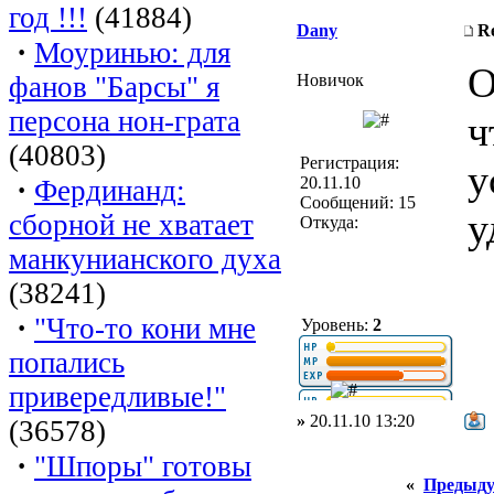
год !!!
(41884)
Dany
R
·
Моуринью: для
О
фанов "Барсы" я
Новичок
персона нон-грата
ч
(40803)
Регистрация:
у
·
20.11.10
Фердинанд:
Сообщений: 15
у
сборной не хватает
Откуда:
манкунианского духа
(38241)
·
"Что-то кони мне
Уровень:
2
попались
привередливые!"
»
20.11.10 13:20
(36578)
·
"Шпоры" готовы
«
Предыду