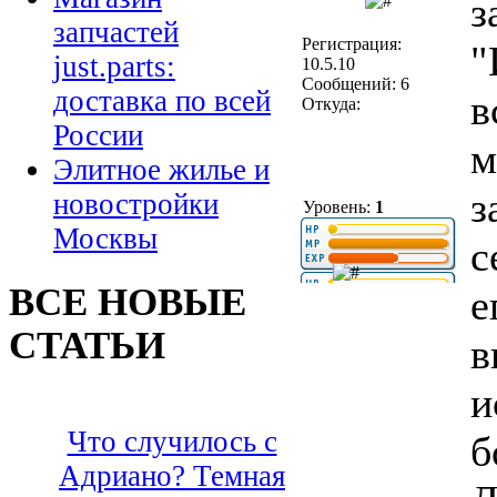
з
запчастей
Регистрация:
"
just.parts:
10.5.10
Сообщений: 6
доставка по всей
в
Откуда:
России
м
Элитное жилье и
з
новостройки
Уровень:
1
Москвы
с
ВСЕ НОВЫЕ
е
СТАТЬИ
в
и
Что случилось с
б
Адриано? Темная