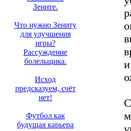
у
Зените.
р
о
Что нужно Зениту
для улучшения
в
игры?
в
Рассуждение
болельщика.
и
о
Исход
предсказуем, счёт
нет!
С
м
Футбол как
будущая карьера
у