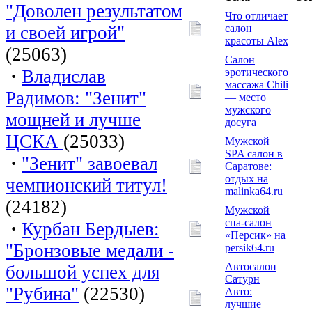
"Доволен результатом
Что отличает
и своей игрой"
салон
красоты Alex
(25063)
Салон
·
Владислав
эротического
массажа Chili
Радимов: "Зенит"
— место
мужского
мощней и лучше
досуга
ЦСКА
(25033)
Мужской
SPA салон в
·
"Зенит" завоевал
Саратове:
отдых на
чемпионский титул!
malinka64.ru
(24182)
Мужской
спа-салон
·
Курбан Бердыев:
«Персик» на
"Бронзовые медали -
persik64.ru
Автосалон
большой успех для
Сатурн
"Рубина"
(22530)
Авто:
лучшие