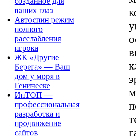
созданное для
к
ваших глаз
Автоспин режим
у
полного
о
расслабления
игрока
в
ЖК «Другие
к
Берега» — Ваш
дом у моря в
э
Геническе
м
ИнТОП —
п
профессиональная
разработка и
т
продвижение
г
сайтов