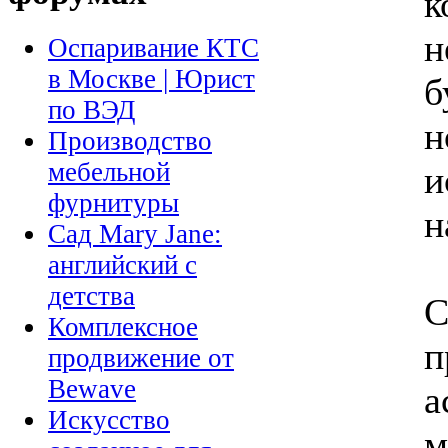
к
н
Оспаривание КТС
в Москве | Юрист
б
по ВЭД
н
Производство
мебельной
и
фурнитуры
н
Сад Mary Jane:
английский с
детства
С
Комплексное
п
продвижение от
Bewave
а
Искусство
м