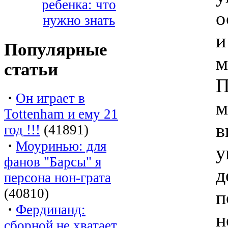
ребенка: что
о
нужно знать
и
Популярные
м
статьи
П
·
Он играет в
м
Tottenham и ему 21
в
год !!!
(41891)
·
Моуринью: для
у
фанов "Барсы" я
д
персона нон-грата
(40810)
п
·
Фердинанд:
н
сборной не хватает