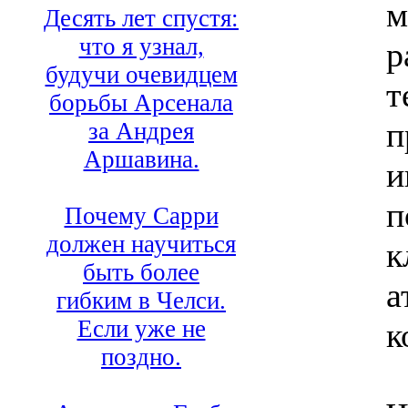
м
Десять лет спустя:
что я узнал,
р
будучи очевидцем
т
борьбы Арсенала
п
за Андрея
Аршавина.
и
п
Почему Сарри
должен научиться
к
быть более
а
гибким в Челси.
Если уже не
к
поздно.