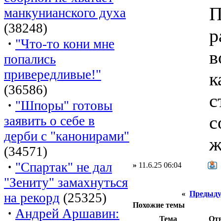
П
манкунианского духа
(38248)
р
·
"Что-то кони мне
в
попались
привередливые!"
к
(36586)
с
·
"Шпоры" готовы
с
заявить о себе в
дерби с "канонирами"
ж
(34571)
·
"Спартак" не дал
»
11.6.25 06:04
"Зениту" замахнуться
«
Предыду
на рекорд
(25325)
Похожие темы
·
Андрей Аршавин:
Тема
От