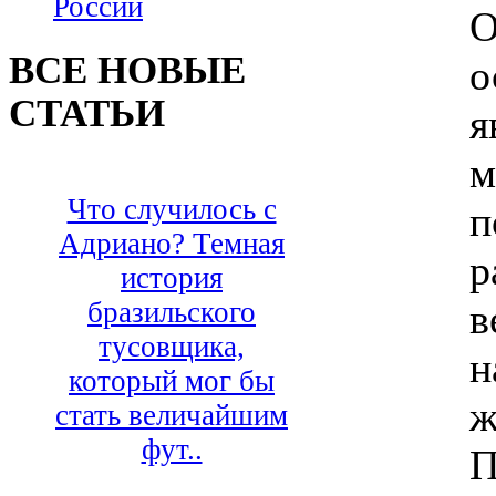
России
О
ВСЕ НОВЫЕ
о
СТАТЬИ
я
м
Что случилось с
п
Адриано? Темная
р
история
в
бразильского
тусовщика,
н
который мог бы
ж
стать величайшим
фут..
П