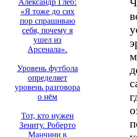
Ч
Александр Глеб:
«Я тоже до сих
в
пор спрашиваю
у
себя, почему я
ушел из
э
Арсенала».
м
д
Уровень футбола
определяет
с
уровень разговора
г
о нём
о
Тот, кто нужен
п
Зениту. Роберто
Манчини в