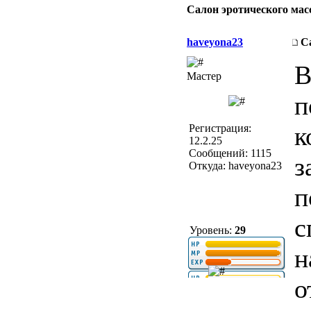
Салон эротического масс
haveyona23
С
В
Мастер
п
к
Регистрация:
12.2.25
Сообщений: 1115
з
Откуда: haveyona23
п
с
Уровень:
29
н
о