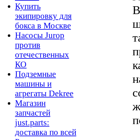
Купить
В
экипировку для
ш
бокса в Москве
Насосы Jurop
т
против
п
отечественных
к
КО
Подземные
н
машины и
с
агрегаты Dekree
Магазин
ж
запчастей
п
just.parts:
доставка по всей