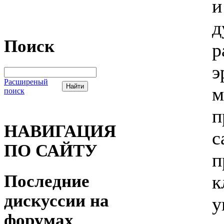
и
д
Поиск
р
э
Расширеный
м
поиск
п
НАВИГАЦИЯ
с
ПО САЙТУ
п
Последние
к
дискуссии на
у
форумах