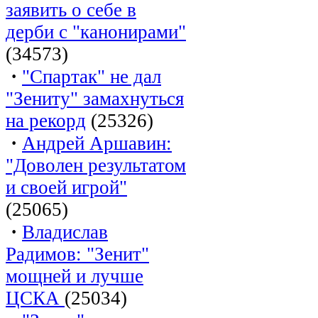
заявить о себе в
дерби с "канонирами"
(34573)
·
"Спартак" не дал
"Зениту" замахнуться
на рекорд
(25326)
·
Андрей Аршавин:
"Доволен результатом
и своей игрой"
(25065)
·
Владислав
Радимов: "Зенит"
мощней и лучше
ЦСКА
(25034)