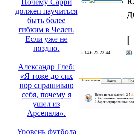
ю
Почему Сарри
должен научиться
д
быть более
гибким в Челси.
[
Если уже не
поздно.
»
14.6.25 22:44
Александр Глеб:
«Я тоже до сих
Пользователи
Поиск
Пра
пор спрашиваю
себя, почему я
Всего пользователей: 2 [
А
2 Анонимные пользовател
ушел из
0 Зарегистрированные пол
Арсенала».
Уровень футбола