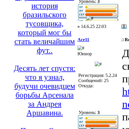
Уровень:
3
история
бразильского
тусовщика,
»
14.6.25 22:03
который мог бы
Ace11
R
стать величайшим
фут..
Д
Юниор
с
Десять лет спустя:
п
Регистрация: 5.2.24
что я узнал,
Сообщений: 25
будучи очевидцем
Откуда:
h
борьбы Арсенала
n
за Андрея
Аршавина.
Уровень:
3
п