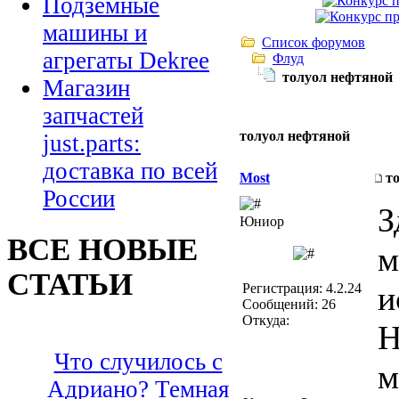
Подземные
машины и
Список форумов
агрегаты Dekree
Флуд
толуол нефтяной
Магазин
запчастей
толуол нефтяной
just.parts:
доставка по всей
Most
т
России
З
Юниор
ВСЕ НОВЫЕ
м
СТАТЬИ
и
Регистрация: 4.2.24
Сообщений: 26
Откуда:
Н
Что случилось с
м
Адриано? Темная