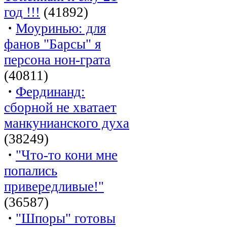
год !!!
(41892)
·
Моуринью: для
фанов "Барсы" я
персона нон-грата
(40811)
·
Фердинанд:
сборной не хватает
манкунианского духа
(38249)
·
"Что-то кони мне
попались
привередливые!"
(36587)
·
"Шпоры" готовы