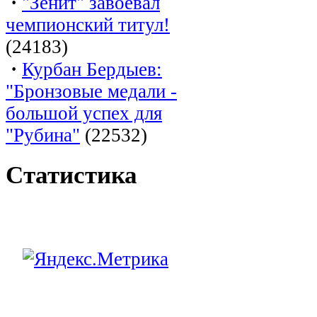
·
"Зенит" завоевал
чемпионский титул!
(24183)
·
Курбан Бердыев:
"Бронзовые медали -
большой успех для
"Рубина"
(22532)
Статистика