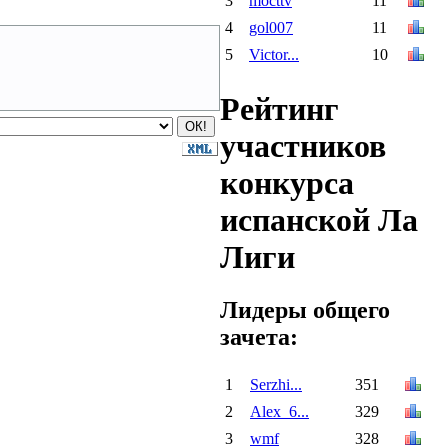
3
mocttv
11
4
gol007
11
5
Victor...
10
Рейтинг
участников
конкурса
испанской Ла
Лиги
Лидеры общего
зачета:
1
Serzhi...
351
2
Alex_6...
329
3
wmf
328