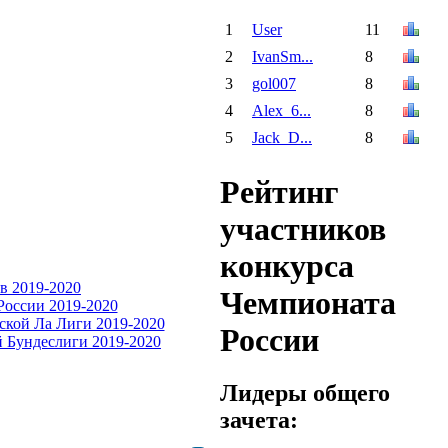
1
User
11
2
IvanSm...
8
3
gol007
8
4
Alex_6...
8
5
Jack_D...
8
Рейтинг
участников
конкурса
Чемпионата
России
Лидеры общего
зачета: