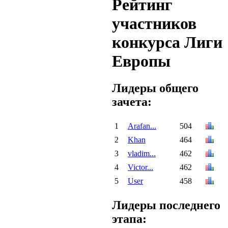
Рейтинг
участников
конкурса Лиги
Европы
Лидеры общего
зачета:
1
Arafan...
504
2
Khan
464
3
vladim...
462
4
Victor...
462
5
User
458
Лидеры последнего
этапа: