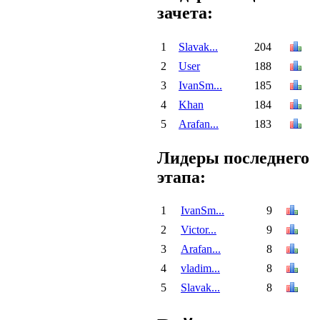
зачета:
1
Slavak...
204
2
User
188
3
IvanSm...
185
4
Khan
184
5
Arafan...
183
Лидеры последнего
этапа:
1
IvanSm...
9
2
Victor...
9
3
Arafan...
8
4
vladim...
8
5
Slavak...
8