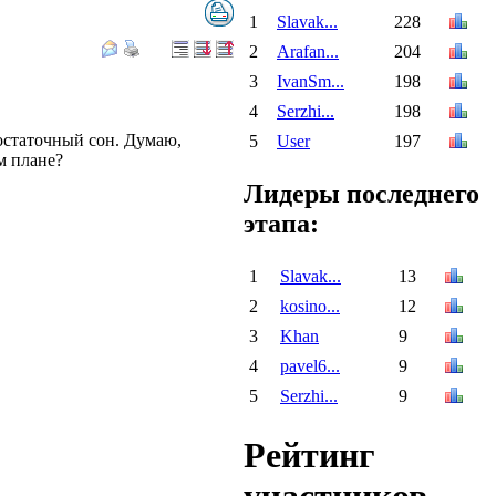
1
Slavak...
228
2
Arafan...
204
3
IvanSm...
198
4
Serzhi...
198
достаточный сон. Думаю,
5
User
197
м плане?
Лидеры последнего
этапа:
1
Slavak...
13
2
kosino...
12
3
Khan
9
4
pavel6...
9
5
Serzhi...
9
Рейтинг