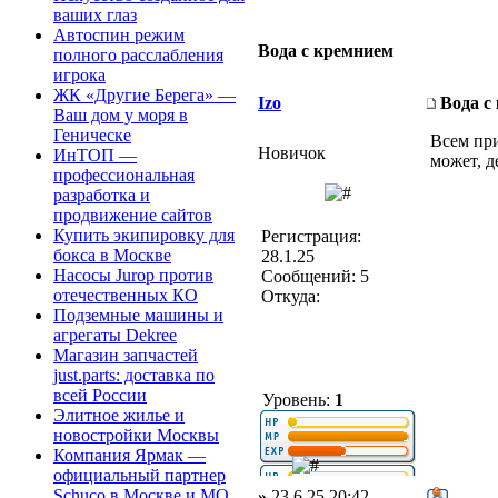
ваших глаз
Автоспин режим
Вода с кремнием
полного расслабления
игрока
ЖК «Другие Берега» —
Izo
Вода с
Ваш дом у моря в
Геническе
Всем при
Новичок
ИнТОП —
может, д
профессиональная
разработка и
продвижение сайтов
Купить экипировку для
Регистрация:
бокса в Москве
28.1.25
Насосы Jurop против
Сообщений: 5
отечественных КО
Откуда:
Подземные машины и
агрегаты Dekree
Магазин запчастей
just.parts: доставка по
всей России
Уровень:
1
Элитное жилье и
новостройки Москвы
Компания Ярмак —
официальный партнер
Schuco в Москве и МО
»
23.6.25 20:42