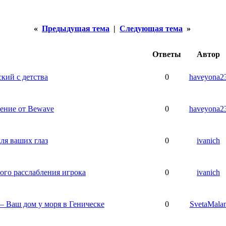
«
Предыдущая тема
|
Следующая тема
»
Ответы
Автор
ский с детства
0
haveyona2
ение от Bewave
0
haveyona2
ля ваших глаз
0
ivanich
го расслабления игрока
0
ivanich
 Ваш дом у моря в Геническе
0
SvetaMala