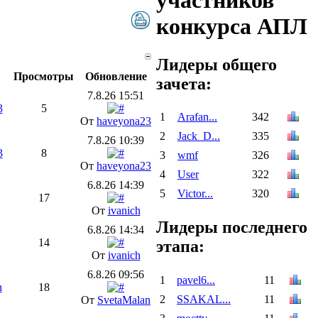
участников
конкурса АПЛ
Лидеры общего
Просмотры
Обновление
зачета:
7.8.26 15:51
3
5
1
Arafan...
342
От
haveyona23
2
Jack_D...
335
7.8.26 10:39
3
8
3
wmf
326
От
haveyona23
4
User
322
6.8.26 14:39
5
Victor...
320
17
От
ivanich
Лидеры последнего
6.8.26 14:34
14
этапа:
От
ivanich
6.8.26 09:56
1
pavel6...
11
n
18
2
SSAKAL...
11
От
SvetaMalan