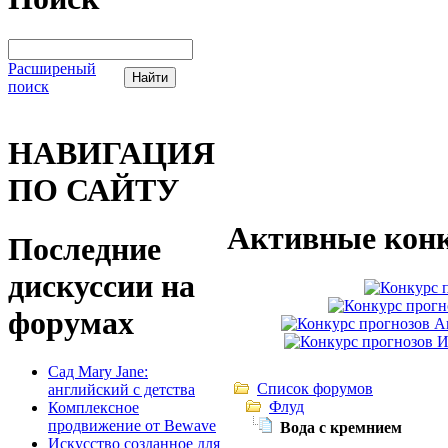
Расширеный
поиск
НАВИГАЦИЯ
ПО САЙТУ
Активные конк
Последние
дискуссии на
форумах
Сад Mary Jane:
Список форумов
английский с детства
Флуд
Комплексное
продвижение от Bewave
Вода с кремнием
Искусство созданное для