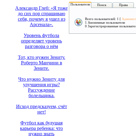
Пользователи
Поиск
Права
Александр Глеб: «Я тоже
до сих пор спрашиваю
себя, почему я ушел из
Всего пользователей: 1 [
Админис
1 Анонимные пользователи
Арсенала».
0 Зарегистрированные пользовате
Уровень футбола
определяет уровень
разговора о нём
Тот, кто нужен Зениту.
Роберто Манчини в
Зените.
Что нужно Зениту для
улучшения игры?
Рассуждение
болельщика.
Исход предсказуем, счёт
нет!
Футбол как будущая
карьера ребенка: что
нужно знать