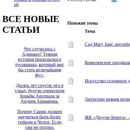
об
ВСЕ НОВЫЕ
Похожие темы
СТАТЬИ
Тема
Сад Mary Jane: англий
Что случилось с
Адриано? Темная
история бразильского
Комплексное продвиж
тусовщика, который мог
бы стать величайшим
фут..
Искусство созданное д
Десять лет спустя: что я
узнал, будучи очевидцем
борьбы Арсенала за
Автоспин режим полно
Андрея Аршавина.
Почему Сарри должен
научиться быть более
ЖК «Другие Берега» —
гибким в Челси. Если
уже не поздно.