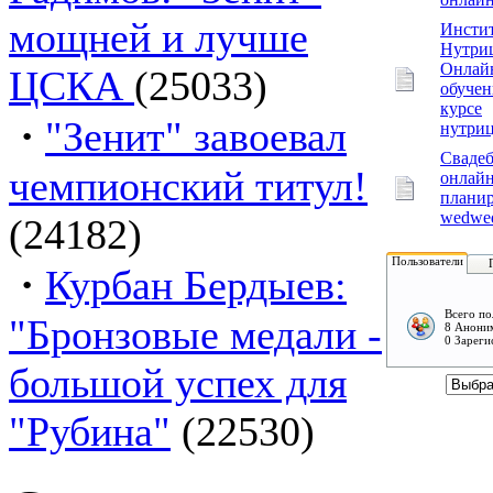
мощней и лучше
Инсти
Нутри
Онлай
ЦСКА
(25033)
обучен
курсе
·
"Зенит" завоевал
нутри
Сваде
чемпионский титул!
онлайн
плани
wedwed
(24182)
Пользователи
·
Курбан Бердыев:
Всего по
"Бронзовые медали -
8 Аноним
0 Зареги
большой успех для
"Рубина"
(22530)