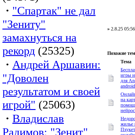
·
"Спартак" не дал
"Зениту"
»
2.8.25 05:56
замахнуться на
рекорд
(25325)
Похожие те
·
Андрей Аршавин:
Тема
Беспл
"Доволен
игры 
для An
android
результатом и своей
Онлайн
на кар
игрой"
(25063)
помощ
нейрос
·
Владислав
Недор
жилье 
Радимов: "Зенит"
Пхукет
онлай