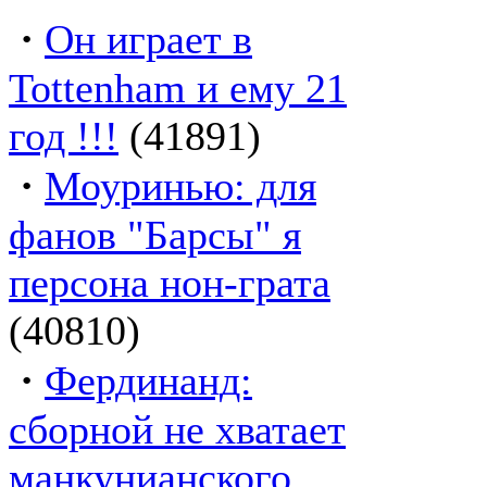
·
Он играет в
Tottenham и ему 21
год !!!
(41891)
·
Моуринью: для
фанов "Барсы" я
персона нон-грата
(40810)
·
Фердинанд:
сборной не хватает
манкунианского