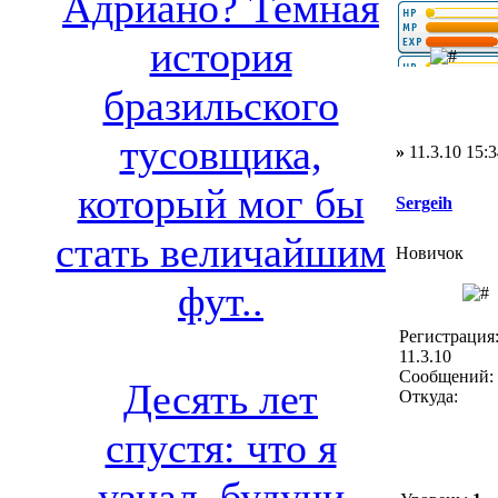
Адриано? Темная
история
бразильского
тусовщика,
»
11.3.10 15:3
который мог бы
Sergeih
стать величайшим
Новичок
фут..
Регистрация
11.3.10
Сообщений: 
Десять лет
Откуда:
спустя: что я
узнал, будучи