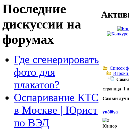
Последние
Актив
дискуссии на
форумах
Где сгенерировать
Список ф
фото для
Игроки
Самый
плакатов?
страница 1 
Оспаривание КТС
Самый лучши
в Москве | Юрист
yu8l8ya
по ВЭД
Юниор