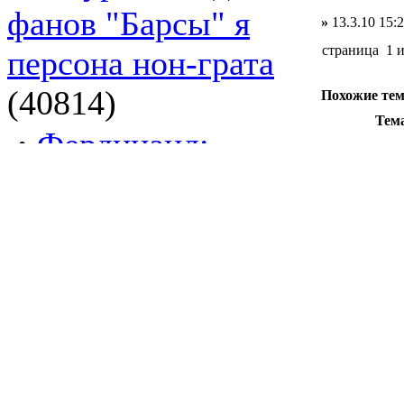
фанов "Барсы" я
»
13.3.10 15:
страница 1 
персона нон-грата
(40814)
Похожие те
Тем
·
Фердинанд:
Авто
игро
сборной не хватает
Луч
манкунианского
+50
духа
(38252)
Акту
CS2
·
"Что-то кони мне
Порт
попались
привередливые!"
7k C
игро