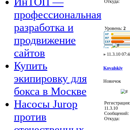
ИнТОП —
Откуда:
профессиональная
разработка и
Уровень:
2
продвижение
сайтов
»
11.3.10 07:4
Купить
Kovalskiy
экипировку для
Новичок
бокса в Москве
Насосы Jurop
Регистрация
11.3.10
против
Сообщений: 
Откуда:
отечественных