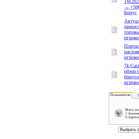
1W20
→ +50
Бонус
Актуа
прице
топов
игроко
Порта
насто
игроко
7k Casi
обзор 
бонусо
игроко
Пользователи
Всего по
1 Аноним
0 Зареги