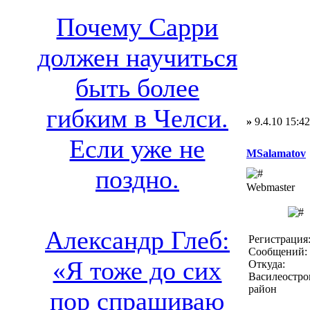
Почему Сарри
должен научиться
быть более
гибким в Челси.
»
9.4.10 15:42
Если уже не
MSalamatov
поздно.
Webmaster
Александр Глеб:
Регистрация:
Сообщений: 
«Я тоже до сих
Откуда:
Василеостро
район
пор спрашиваю