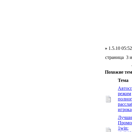
»
1.5.10 05:52
страница 3 
Похожие те
Тема
Автос
режим
полно
рассла
игрока
Лучши
Промо
1win: