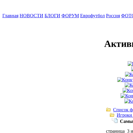
Главная
НОВОСТИ
БЛОГИ
ФОРУМ
Еврофутбол
Россия
ФОТ
Актив
Список ф
Игроки
Самый
страница 3 