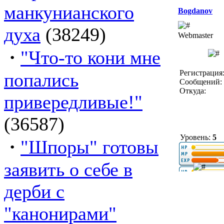
манкунианского
Bogdanov
духа
(38249)
Webmaster
·
"Что-то кони мне
Регистрация:
попались
Сообщений: 
Откуда:
привередливые!"
(36587)
Уровень:
5
·
"Шпоры" готовы
заявить о себе в
дерби с
"канонирами"