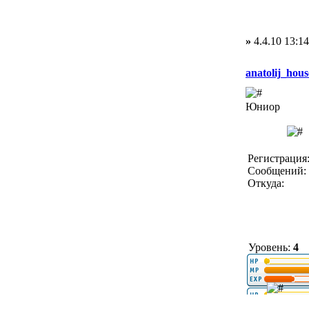
»
4.4.10 13:14
anatolij_hous
Юниор
Регистрация:
Сообщений: 
Откуда:
Уровень:
4