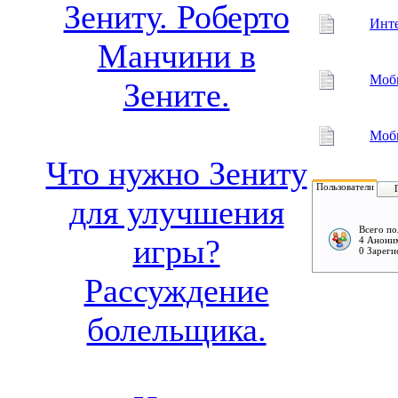
Зениту. Роберто
Инте
Манчини в
Моб
Зените.
Моби
Что нужно Зениту
Пользователи
для улучшения
Всего по
игры?
4 Аноним
0 Зареги
Рассуждение
болельщика.