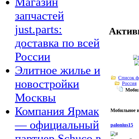
Магазин
запчастей
just.parts:
Актив
доставка по всей
России
Элитное жилье и
Список ф
новостройки
Россия
Мобил
Москвы
Компания Ярмак
Мобильное и
— официальный
palonius15
партнер Schuco в