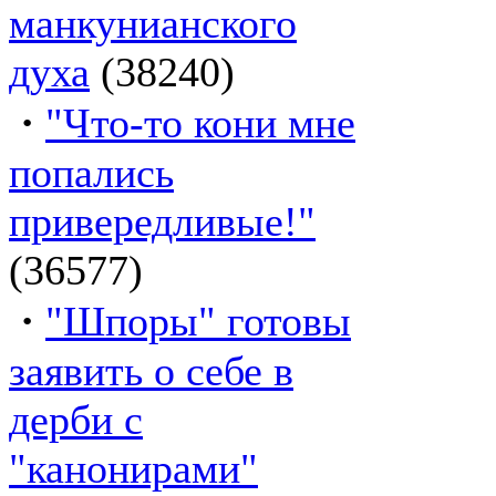
манкунианского
духа
(38240)
·
"Что-то кони мне
попались
привередливые!"
(36577)
·
"Шпоры" готовы
заявить о себе в
дерби с
"канонирами"