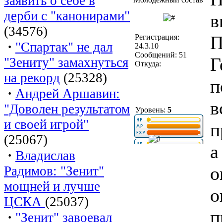
заявить о себе в
дерби с "канонирами"
в
(34576)
П
Регистрация:
·
"Спартак" не дал
24.3.10
Сообщений: 51
Г
"Зениту" замахнуться
Откуда:
на рекорд
(25328)
п
·
Андрей Аршавин:
в
"Доволен результатом
Уровень:
5
и своей игрой"
п
(25067)
а
·
Владислав
о
Радимов: "Зенит"
мощней и лучше
о
ЦСКА
(25037)
п
·
"Зенит" завоевал