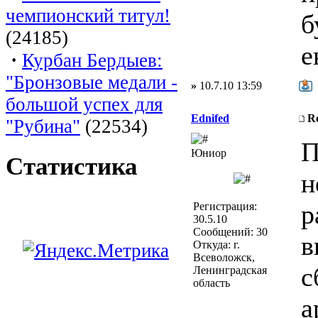
чемпионский титул!
б
(24185)
е
·
Курбан Бердыев:
"Бронзовые медали -
»
10.7.10 13:59
большой успех для
Ednifed
R
"Рубина"
(22534)
П
Юниор
Статистика
н
р
Регистрация:
30.5.10
Сообщений: 30
в
Откуда: г.
Всеволожск,
с
Ленинградская
область
а