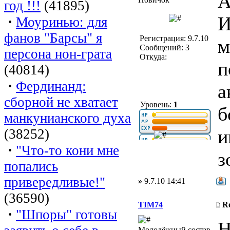
А
год !!!
(41895)
И
·
Моуринью: для
фанов "Барсы" я
Регистрация: 9.7.10
м
Сообщений: 3
персона нон-грата
Откуда:
п
(40814)
·
Фердинанд:
а
сборной не хватает
Уровень:
1
б
манкунианского духа
и
(38252)
·
"Что-то кони мне
з
попались
привередливые!"
»
9.7.10 14:41
(36590)
TIM74
R
·
"Шпоры" готовы
Н
Молодёжный состав