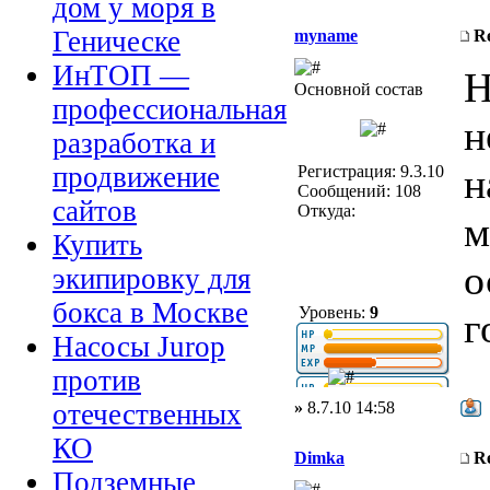
дом у моря в
Геническе
myname
R
ИнТОП —
Н
Основной состав
профессиональная
н
разработка и
н
продвижение
Регистрация: 9.3.10
Сообщений: 108
сайтов
Откуда:
м
Купить
о
экипировку для
бокса в Москве
Уровень:
9
г
Насосы Jurop
против
»
8.7.10 14:58
отечественных
КО
Dimka
R
Подземные