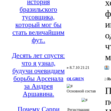
х
история
бразильского
ф
тусовщика,
и
который мог бы
стать величайшим
о
фут..
ч
м
Десять лет спустя:
что я узнал,
»
8.7.10 21:21
будучи очевидцем
борьбы Арсенала
OLGREN
R
за Андрея
П
Основной состав
Аршавина.
п
Почему Сарри
Регистрация: