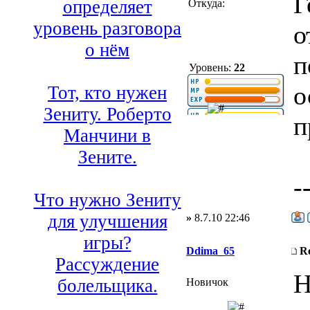
Г
определяет
Откуда:
уровень разговора
о
о нём
п
Уровень:
22
о
Тот, кто нужен
Зениту. Роберто
п
Манчини в
Зените.
-
Что нужно Зениту
для улучшения
»
8.7.10 22:46
игры?
Ddima_65
R
Рассуждение
Н
болельщика.
Новичок