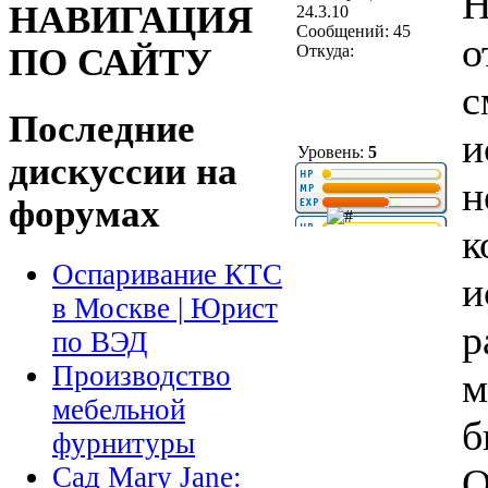
Н
НАВИГАЦИЯ
24.3.10
Сообщений: 45
о
Откуда:
ПО САЙТУ
с
Последние
и
Уровень:
5
дискуссии на
н
форумах
к
Оспаривание КТС
и
в Москве | Юрист
р
по ВЭД
Производство
м
мебельной
б
фурнитуры
О
Сад Mary Jane: