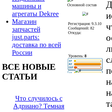
Д
машины и
Основной состав
агрегаты Dekree
и
Магазин
ч
Регистрация: 9.3.10
запчастей
Сообщений: 82
Откуда:
о
just.parts:
доставка по всей
л
России
Уровень:
8
с
ВСЕ НОВЫЕ
п
СТАТЬИ
н
н
Что случилось с
т
Адриано? Темная