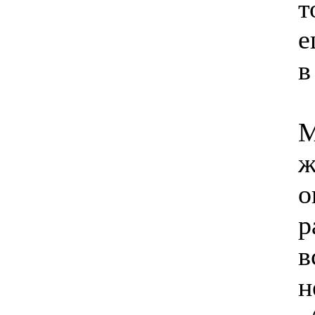
т
е
в
М
ж
о
р
в
н