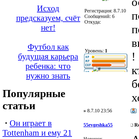
о
Исход
Регистрация: 8.7.10
п
предсказуем, счёт
Сообщений: 6
Откуда:
п
нет!
в
Футбол как
Уровень:
1
!
будущая карьера
ребенка: что
к
нужно знать
б
Популярные
х
статьи
»
8.7.10 23:56
·
Он играет в
55evgeshka55
R
Tottenham и ему 21
Новичок