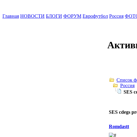
Главная
НОВОСТИ
БЛОГИ
ФОРУМ
Еврофутбол
Россия
ФОТ
Актив
Список ф
Россия
SES cd
SES cdegs pro
Romdastt