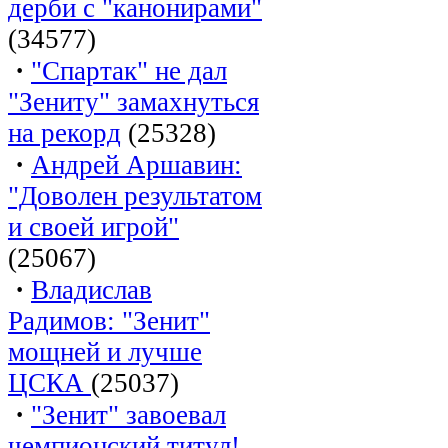
дерби с "канонирами"
(34577)
·
"Спартак" не дал
"Зениту" замахнуться
на рекорд
(25328)
·
Андрей Аршавин:
"Доволен результатом
и своей игрой"
(25067)
·
Владислав
Радимов: "Зенит"
мощней и лучше
ЦСКА
(25037)
·
"Зенит" завоевал
чемпионский титул!