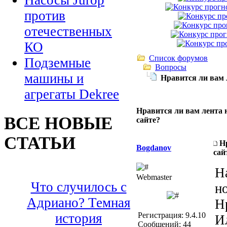
Насосы Jurop
против
отечественных
КО
Список форумов
Подземные
Вопросы
машины и
Нравится ли вам 
агрегаты Dekree
Нравится ли вам лента 
ВСЕ НОВЫЕ
сайте?
СТАТЬИ
Н
Bogdanov
сай
Н
Webmaster
Что случилось с
н
Адриано? Темная
Н
Регистрация: 9.4.10
история
И
Сообщений: 44