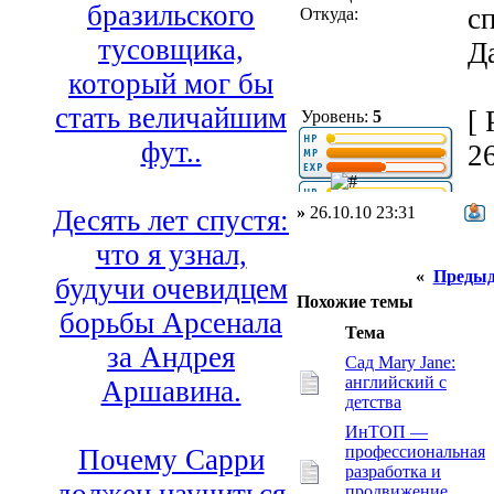
бразильского
с
Откуда:
тусовщика,
Да
который мог бы
стать величайшим
[
Уровень:
5
фут..
26
»
26.10.10 23:31
Десять лет спустя:
что я узнал,
«
Предыд
будучи очевидцем
Похожие темы
борьбы Арсенала
Тема
за Андрея
Сад Mary Jane:
английский с
Аршавина.
детства
ИнТОП —
профессиональная
Почему Сарри
разработка и
продвижение