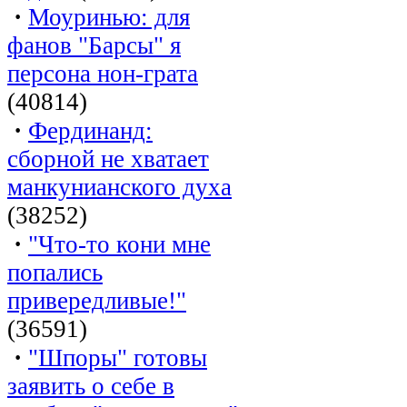
·
Моуринью: для
фанов "Барсы" я
персона нон-грата
(40814)
·
Фердинанд:
сборной не хватает
манкунианского духа
(38252)
·
"Что-то кони мне
попались
привередливые!"
(36591)
·
"Шпоры" готовы
заявить о себе в