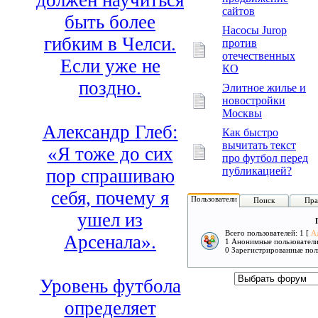
должен научиться
сайтов
быть более
Насосы Jurop
гибким в Челси.
против
отечественных
Если уже не
КО
поздно.
Элитное жилье и
новостройки
Москвы
Александр Глеб:
Как быстро
вычитать текст
«Я тоже до сих
про футбол перед
публикацией?
пор спрашиваю
себя, почему я
Пользователи
Поиск
Пра
ушел из
Всего пользователей: 1 [
А
Арсенала».
1 Анонимные пользовател
0 Зарегистрированные пол
Уровень футбола
определяет