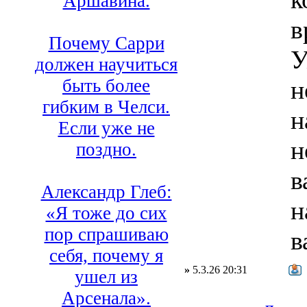
Аршавина.
в
Почему Сарри
У
должен научиться
н
быть более
гибким в Челси.
н
Если уже не
н
поздно.
в
Александр Глеб:
н
«Я тоже до сих
пор спрашиваю
в
себя, почему я
»
5.3.26 20:31
ушел из
Арсенала».