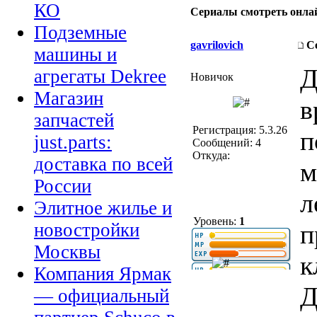
КО
Сериалы смотреть онла
Подземные
gavrilovich
С
машины и
Д
агрегаты Dekree
Новичок
Магазин
в
запчастей
Регистрация: 5.3.26
п
just.parts:
Сообщений: 4
Откуда:
доставка по всей
м
России
л
Элитное жилье и
Уровень:
1
п
новостройки
Москвы
к
Компания Ярмак
Д
— официальный