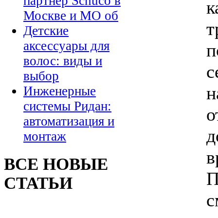
партнер Schuco в
к
Москве и МО об
т
Детские
аксессуары для
п
волос: виды и
с
выбор
н
Инженерные
системы Ридан:
о
автоматизация и
д
монтаж
в
ВСЕ НОВЫЕ
П
СТАТЬИ
с