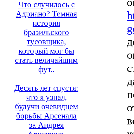
о
Что случилось с
h
Адриано? Темная
история
g
бразильского
д
тусовщика,
который мог бы
о
стать величайшим
с
фут..
д
Десять лет спустя:
п
что я узнал,
о
будучи очевидцем
борьбы Арсенала
в
за Андрея
к