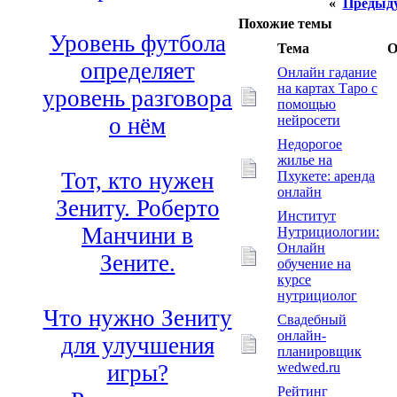
«
Предыд
Похожие темы
Уровень футбола
Тема
О
определяет
Онлайн гадание
на картах Таро с
уровень разговора
помощью
нейросети
о нём
Недорогое
жилье на
Тот, кто нужен
Пхукете: аренда
онлайн
Зениту. Роберто
Институт
Манчини в
Нутрициологии:
Онлайн
Зените.
обучение на
курсе
нутрициолог
Что нужно Зениту
Свадебный
онлайн-
для улучшения
планировщик
wedwed.ru
игры?
Рейтинг