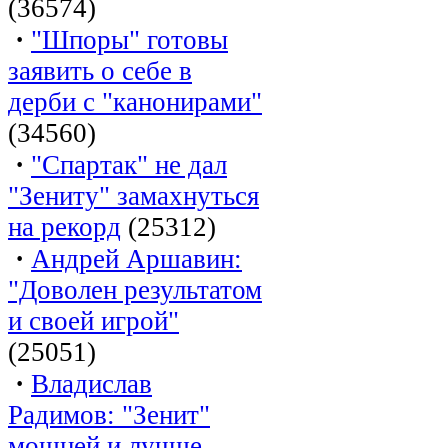
(36574)
·
"Шпоры" готовы
заявить о себе в
дерби с "канонирами"
(34560)
·
"Спартак" не дал
"Зениту" замахнуться
на рекорд
(25312)
·
Андрей Аршавин:
"Доволен результатом
и своей игрой"
(25051)
·
Владислав
Радимов: "Зенит"
мощней и лучше