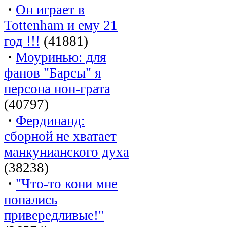
·
Он играет в
Tottenham и ему 21
год !!!
(41881)
·
Моуринью: для
фанов "Барсы" я
персона нон-грата
(40797)
·
Фердинанд:
сборной не хватает
манкунианского духа
(38238)
·
"Что-то кони мне
попались
привередливые!"