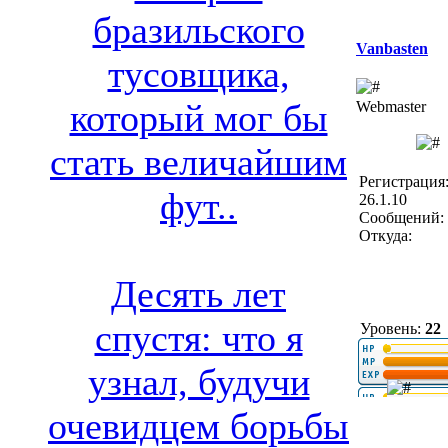
бразильского
Vanbasten
тусовщика,
который мог бы
Webmaster
стать величайшим
Регистрация
фут..
26.1.10
Сообщений: 
Откуда:
Десять лет
спустя: что я
Уровень:
22
узнал, будучи
очевидцем борьбы