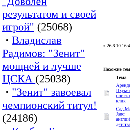
"Доволен
результатом и своей
игрой"
(25068)
·
Владислав
»
26.8.10 16:
Радимов: "Зенит"
мощней и лучше
Похожие те
ЦСКА
(25038)
Тема
Аренда
·
"Зенит" завоевал
Пхукет
поиск 
клик
чемпионский титул!
Сад Ma
Jane:
(24186)
англий
детств