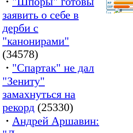
·
"Шпоры" готовы
заявить о себе в
дерби с
"канонирами"
(34578)
·
"Спартак" не дал
"Зениту"
замахнуться на
рекорд
(25330)
·
Андрей Аршавин: