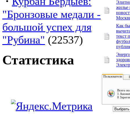
·
Курбан Бердыев:
Элитн
жилье 
"Бронзовые медали -
новос
Москв
большой успех для
Как бы
вычита
"Рубина"
(22537)
текст 
футбол
публи
Энерги
Статистика
здоров
Электр
Пользователи
Всего по
1 Аноним
0 Зареги