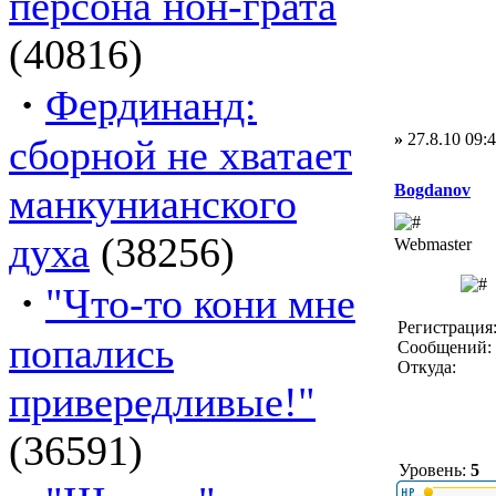
персона нон-грата
(40816)
·
Фердинанд:
»
27.8.10 09:
сборной не хватает
манкунианского
Bogdanov
духа
(38256)
Webmaster
·
"Что-то кони мне
Регистрация:
попались
Сообщений: 
Откуда:
привередливые!"
(36591)
Уровень:
5