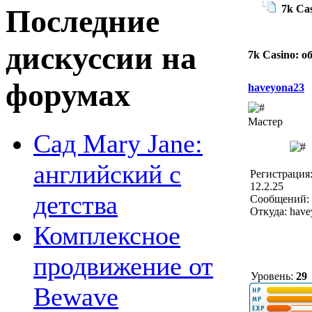
7k Ca
Последние
дискуссии на
7k Casino: о
форумах
haveyona23
Мастер
Сад Mary Jane:
английский с
Регистрация
12.2.25
детства
Сообщений: 
Откуда: hav
Комплексное
продвижение от
Уровень:
29
Bewave