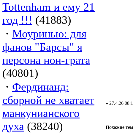
Tottenham и ему 21
год !!!
(41883)
·
Моуринью: для
фанов "Барсы" я
персона нон-грата
(40801)
·
Фердинанд:
сборной не хватает
»
27.4.26 08:
манкунианского
духа
(38240)
Похожие те