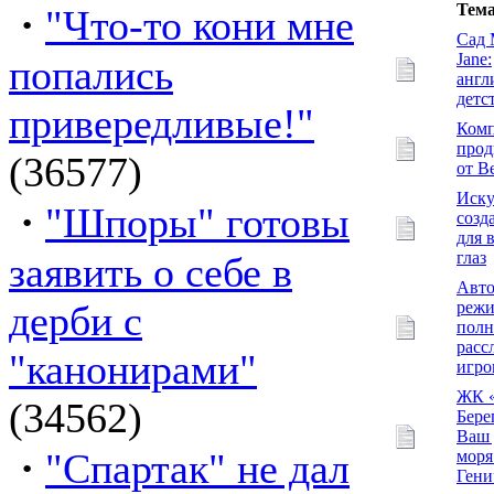
·
Тем
"Что-то кони мне
Сад 
Jane:
попались
англ
детс
привередливые!"
Комп
прод
(36577)
от B
Иску
·
"Шпоры" готовы
созд
для 
глаз
заявить о себе в
Авт
дерби с
реж
полн
расс
"канонирами"
игро
ЖК 
(34562)
Бере
Ваш 
·
"Спартак" не дал
моря
Гени