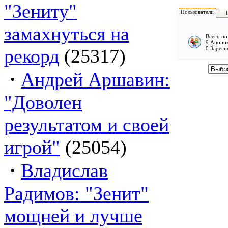
"Зениту"
Пользователи
замахнуться на
Всего по
9 Аноним
рекорд
(25317)
0 Зареги
·
Андрей Аршавин:
"Доволен
результатом и своей
игрой"
(25054)
·
Владислав
Радимов: "Зенит"
мощней и лучше