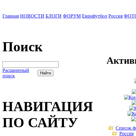
Главная
НОВОСТИ
БЛОГИ
ФОРУМ
Еврофутбол
Россия
ФОТ
Поиск
Актив
Расширеный
поиск
НАВИГАЦИЯ
ПО САЙТУ
Список ф
Россия