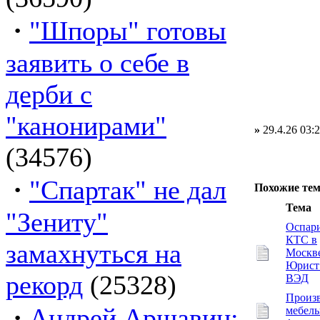
·
"Шпоры" готовы
заявить о себе в
дерби с
"канонирами"
»
29.4.26 03:
(34576)
·
"Спартак" не дал
Похожие те
Тема
"Зениту"
Оспар
КТС в
замахнуться на
Москве
Юрист
рекорд
(25328)
ВЭД
Произ
·
Андрей Аршавин:
мебел