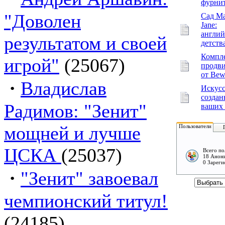
фурни
"Доволен
Сад Ma
Jane:
англий
результатом и своей
детств
Компл
игрой"
(25067)
продв
от Bew
·
Владислав
Искусс
создан
Радимов: "Зенит"
ваших 
мощней и лучше
Пользователи
ЦСКА
(25037)
Всего по
18 Анон
0 Зареги
·
"Зенит" завоевал
чемпионский титул!
(24185)