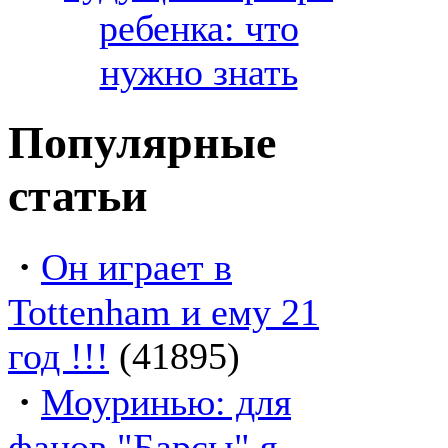
ребенка: что
нужно знать
Популярные
статьи
·
Он играет в
Tottenham и ему 21
год !!!
(41895)
·
Моуринью: для
фанов "Барсы" я