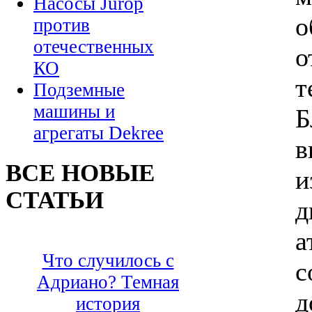
Насосы Jurop
о
против
отечественных
о
КО
т
Подземные
машины и
Б
агрегаты Dekree
в
ВСЕ НОВЫЕ
и
СТАТЬИ
д
а
Что случилось с
с
Адриано? Темная
д
история