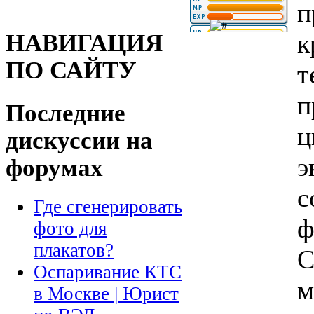
п
к
НАВИГАЦИЯ
ПО САЙТУ
т
п
Последние
ц
дискуссии на
э
форумах
с
Где сгенерировать
ф
фото для
плакатов?
С
Оспаривание КТС
м
в Москве | Юрист