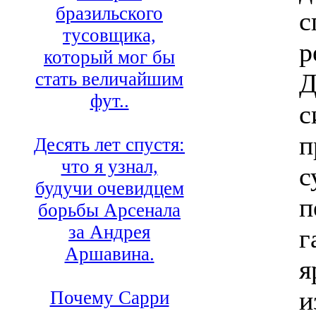
бразильского
с
тусовщика,
р
который мог бы
Д
стать величайшим
фут..
с
п
Десять лет спустя:
что я узнал,
с
будучи очевидцем
п
борьбы Арсенала
за Андрея
г
Аршавина.
я
и
Почему Сарри