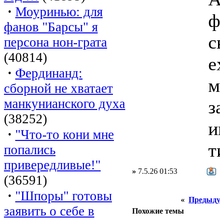
·
Моуринью: для
ф
фанов "Барсы" я
с
персона нон-грата
(40814)
e
·
Фердинанд:
м
сборной не хватает
манкунианского духа
з
(38252)
и
·
"Что-то кони мне
т
попались
привередливые!"
»
7.5.26 01:53
(36591)
·
"Шпоры" готовы
«
Предыду
заявить о себе в
Похожие темы