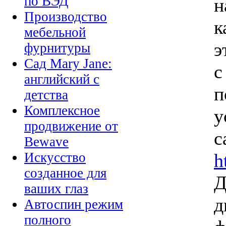
по ВЭД
н
Производство
к
мебельной
э
фурнитуры
Сад Mary Jane:
с
английский с
п
детства
Комплексное
у
продвижение от
с
Bewave
h
Искусство
созданное для
Д
ваших глаз
д
Автоспин режим
полного