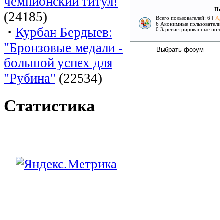
чемпионский титул!
По
(24185)
Всего пользователей: 6 [
А
6 Анонимные пользовател
·
Курбан Бердыев:
0 Зарегистрированные пол
"Бронзовые медали -
большой успех для
"Рубина"
(22534)
Статистика