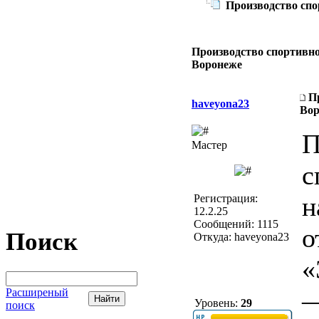
Производство спо
Производство спортивно
Воронеже
П
haveyona23
Вор
П
Мастер
с
н
Регистрация:
12.2.25
Сообщений: 1115
о
Поиск
Откуда: haveyona23
«
—
Расширеный
Уровень:
29
поиск