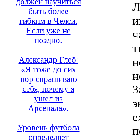
должен научиться
Л
быть более
и
гибким в Челси.
Если уже не
ч
поздно.
т
Александр Глеб:
н
«Я тоже до сих
н
пор спрашиваю
З
себя, почему я
ушел из
э
Арсенала».
e
Уровень футбола
п
определяет