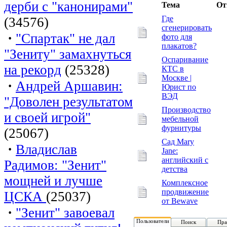
дерби с "канонирами"
Тема
От
Где
(34576)
сгенерировать
·
"Спартак" не дал
фото для
плакатов?
"Зениту" замахнуться
Оспаривание
на рекорд
(25328)
КТС в
Москве |
·
Андрей Аршавин:
Юрист по
ВЭД
"Доволен результатом
Производство
и своей игрой"
мебельной
фурнитуры
(25067)
Сад Mary
·
Владислав
Jane:
английский с
Радимов: "Зенит"
детства
мощней и лучше
Комплексное
продвижение
ЦСКА
(25037)
от Bewave
·
"Зенит" завоевал
Пользователи
Поиск
Пра