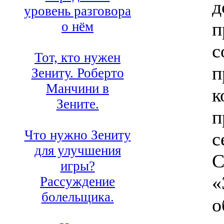
д
уровень разговора
п
о нём
с
Тот, кто нужен
п
Зениту. Роберто
Манчини в
к
Зените.
п
Что нужно Зениту
с
для улучшения
С
игры?
«
Рассуждение
болельщика.
о