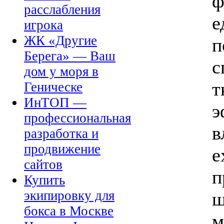
ф
расслабления
е
игрока
ЖК «Другие
п
Берега» — Ваш
с
дом у моря в
т
Геническе
ИнТОП —
э
профессиональная
в
разработка и
продвижение
e
сайтов
п
Купить
экипировку для
ш
бокса в Москве
м