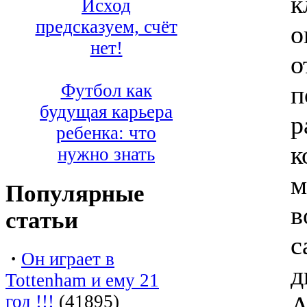
к
Исход
предсказуем, счёт
о
нет!
о
п
Футбол как
будущая карьера
р
ребенка: что
к
нужно знать
м
Популярные
в
статьи
с
·
Он играет в
д
Tottenham и ему 21
год !!!
(41895)
А